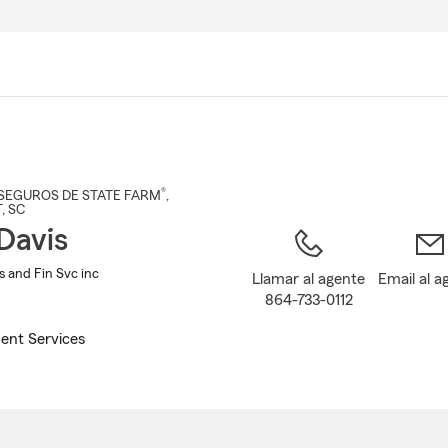
Pasar
al
contenido
principal
®
SEGUROS DE STATE FARM
,
T
, SC
Davis
s and Fin Svc inc
Llamar al agente
Email al a
864-733-0112
ent Services