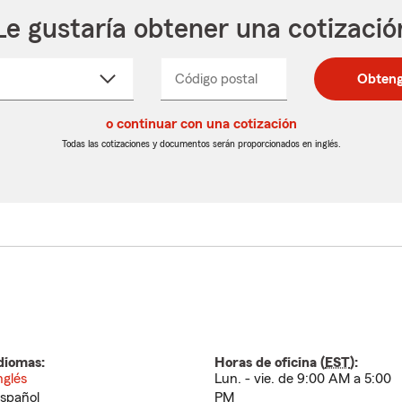
Le gustaría obtener una cotizació
cione
Código postal
Ingresa
Ingresa
Obteng
_____
un
un
re
código
código
cto
o continuar con una cotización
postal
postal
de
de
Todas las cotizaciones y documentos serán proporcionados en inglés.
egable
5
5
dígitos
dígitos
diomas:
Horas de oficina (
EST
):
nglés
Lun. - vie. de 9:00 AM a 5:00
spañol
PM