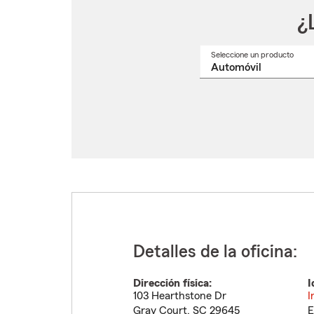
¿
Seleccione un producto
Selec
un
nomb
de
produ
del
menú
despl
Detalles de la oficina:
Dirección física:
I
103 Hearthstone Dr
I
Gray Court
,
SC
29645
E