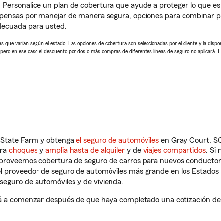
. Personalice un plan de cobertura que ayude a proteger lo que es 
pensas por manejar de manera segura, opciones para combinar p
adecuada para usted.
 que varían según el estado. Las opciones de cobertura son seleccionadas por el cliente y la disponib
, pero en ese caso el descuento por dos o más compras de diferentes líneas de seguro no aplicará. 
n State Farm y obtenga
el seguro de automóviles
en Gray Court, SC
tra
choques
y
amplia hasta de alquiler
y de
viajes compartidos
. Si
s proveemos cobertura de seguro de carros para nuevos conductores
l proveedor de seguro de automóviles más grande en los Estados
seguro de automóviles y de vivienda.
á a comenzar después de que haya completado una cotización de se