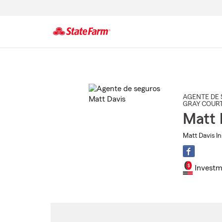
Comienzo
del
contenido
principal
AGENTE DE 
GRAY COUR
Matt 
Matt Davis In
Investm