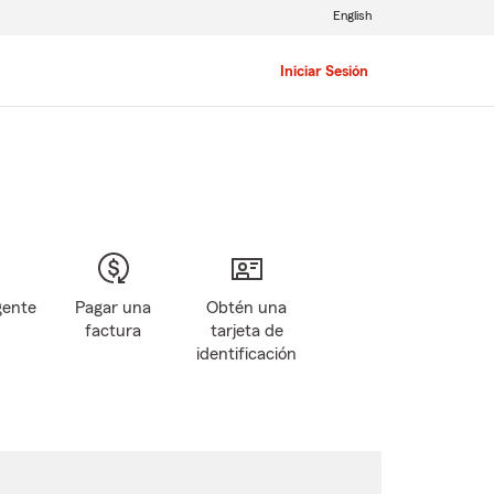
English
Iniciar Sesión
gente
Pagar una
Obtén una
factura
tarjeta de
identificación