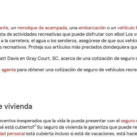
ante
, un
remolque de acampada
, una
embarcación
o un
vehículo 
ista de actividades recreativas que puede disfrutar con ellos! Los 
a la carretera, el agua o los senderos, asegúrese de que sus vehí
 recreativos. Proteja sus artículos más preciados dondequiera qu
t Davis en Gray Court, SC, acerca de una cotización de seguro d
n agente
para obtener una cotización de seguro de vehículos recre
e vivienda
eventos inesperados que la vida le pueda presentar con el
seguro 
1
é está cubierto?
Su seguro de vivienda le garantiza que puede re
dad personal
está cubierta incluso si está de vacaciones, está haci