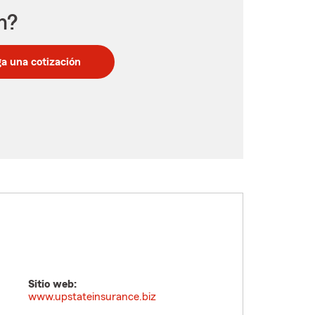
n?
a una cotización
Sitio web:
www.upstateinsurance.biz