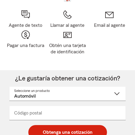
Agente de texto
Llamar al agente
Email al agente
Pagar una factura
Obtén una tarjeta
de identificación
¿Le gustaría obtener una cotización?
Seleccione un producto
Seleccione
un
nombre
de
producto
del
Código postal
Ingresa
Ingresa
_____
menú
un
un
desplegable
código
código
postal
postal
Obtenga una cotización
de
de