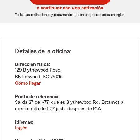
5
5
o continuar con una cotización
dígitos
dígitos
Todas las cotizaciones y documentos serán proporcionados en inglés.
Detalles de la oficina:
Dirección física:
129 Blythewood Road
Blythewood
,
SC
29016
Cómo llegar
Punto de referencia:
Salida 27 de I-77, que es Blythewood Rd. Estamos a
media milla de I-77 justo después de IGA
Idiomas:
Inglés