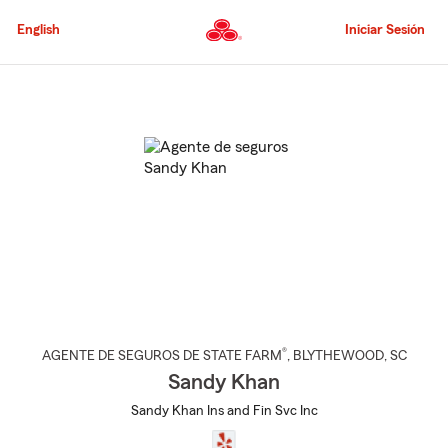
Pasar
al
English
Iniciar Sesión
contenido
principal
Comienzo
del
contenido
principal
®
AGENTE DE SEGUROS DE STATE FARM
,
BLYTHEWOOD
, SC
Sandy Khan
Sandy Khan Ins and Fin Svc Inc