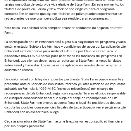
tengas una póliza de seguro de vida elegible de State Farm.En este momento, los
titulares de póliza en Florida y New York no son elegibles para el programa
completo.Ten en cuenta que algunos titulares de póliza pueden experimentar un
retraso antes de que una nueva póliza sea elegible para recompensas.
Esto no es una solicitud para comprar o vender productos de seguros de State
Farm.
La participación de Life Enhanced está sujeta a la elegibilidad del programa y varía
según el estado. Sujeto a los términos y condiciones del acuerdo. La aplicación Life
Enhanced está disponible para Android e iOS. Es posible que se requiera un
dispositivo móvil iOS o Android para usar todas las funciones del programa Life
Enhanced. Los clientes deben aceptar autorizar a State Farm a recopilar datos
sobre salud y bienestar. Los usuarios de aplicaciones móviles deben aceptar un
acuerdo de licencia.
De conformidad con la ley de impuestos pertinente, State Farm puede enviarte y
presentar ante el Servicio de Impuestos Internos y/u otra autoridad de impuestos
aplicable un Formulario 1099-MISC (ingresos misceláneos) por el canje de
recompensas de Life Enhanced, según corresponda. Tú eres el único responsable
de cualquier consecuencia fiscal que surja del canje de recompensas de Life
Enhanced. State Farm no provee asesoría fiscal ni legal. Es posible que desees
discutir las posibles consecuencias fiscales de tu participación en el programa Life
Enhanced con un asesor fiscal o legal.
Cada aseguradora de State Farm asume la exclusiva responsabilidad financiera
por sus propios productos.