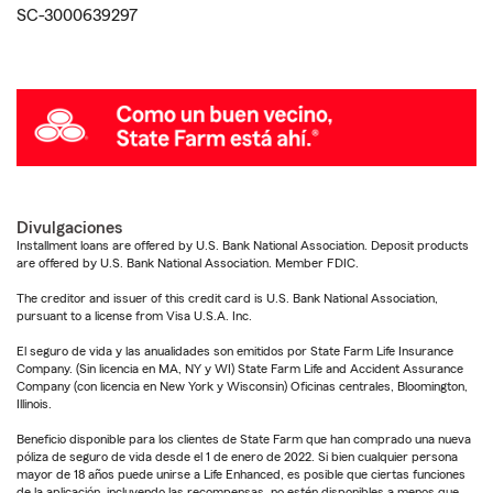
SC-3000639297
Divulgaciones
Installment loans are offered by U.S. Bank National Association. Deposit products
are offered by U.S. Bank National Association. Member FDIC.
The creditor and issuer of this credit card is U.S. Bank National Association,
pursuant to a license from Visa U.S.A. Inc.
El seguro de vida y las anualidades son emitidos por State Farm Life Insurance
Company. (Sin licencia en MA, NY y WI) State Farm Life and Accident Assurance
Company (con licencia en New York y Wisconsin) Oficinas centrales, Bloomington,
Illinois.
Beneficio disponible para los clientes de State Farm que han comprado una nueva
póliza de seguro de vida desde el 1 de enero de 2022. Si bien cualquier persona
mayor de 18 años puede unirse a Life Enhanced, es posible que ciertas funciones
de la aplicación, incluyendo las recompensas, no estén disponibles a menos que