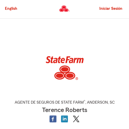
Pasar
al
English
Iniciar Sesión
contenido
principal
Comienzo
del
contenido
principal
®
AGENTE DE SEGUROS DE STATE FARM
,
ANDERSON
, SC
Terence Roberts