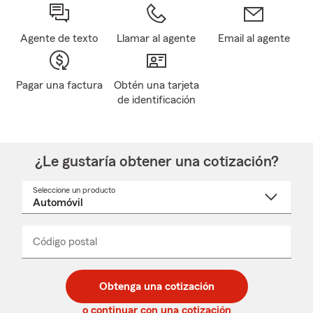
Agente de texto
Llamar al agente
Email al agente
Pagar una factura
Obtén una tarjeta
de identificación
¿Le gustaría obtener una cotización?
Seleccione un producto
Seleccione
un
nombre
de
producto
del
Código postal
Ingresa
Ingresa
_____
menú
un
un
desplegable
código
código
postal
postal
Obtenga una cotización
de
de
5
5
o continuar con una cotización