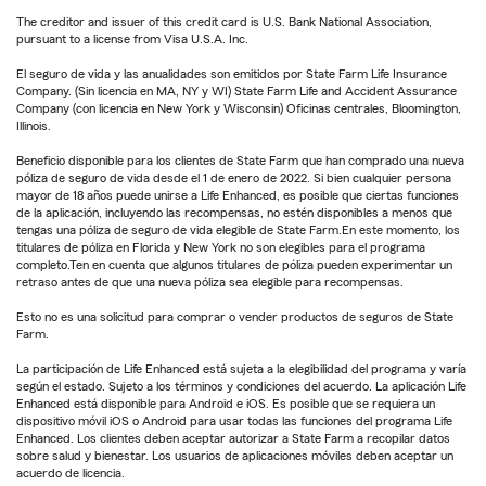
The creditor and issuer of this credit card is U.S. Bank National Association,
pursuant to a license from Visa U.S.A. Inc.
El seguro de vida y las anualidades son emitidos por State Farm Life Insurance
Company. (Sin licencia en MA, NY y WI) State Farm Life and Accident Assurance
Company (con licencia en New York y Wisconsin) Oficinas centrales, Bloomington,
Illinois.
Beneficio disponible para los clientes de State Farm que han comprado una nueva
póliza de seguro de vida desde el 1 de enero de 2022. Si bien cualquier persona
mayor de 18 años puede unirse a Life Enhanced, es posible que ciertas funciones
de la aplicación, incluyendo las recompensas, no estén disponibles a menos que
tengas una póliza de seguro de vida elegible de State Farm.En este momento, los
titulares de póliza en Florida y New York no son elegibles para el programa
completo.Ten en cuenta que algunos titulares de póliza pueden experimentar un
retraso antes de que una nueva póliza sea elegible para recompensas.
Esto no es una solicitud para comprar o vender productos de seguros de State
Farm.
La participación de Life Enhanced está sujeta a la elegibilidad del programa y varía
según el estado. Sujeto a los términos y condiciones del acuerdo. La aplicación Life
Enhanced está disponible para Android e iOS. Es posible que se requiera un
dispositivo móvil iOS o Android para usar todas las funciones del programa Life
Enhanced. Los clientes deben aceptar autorizar a State Farm a recopilar datos
sobre salud y bienestar. Los usuarios de aplicaciones móviles deben aceptar un
acuerdo de licencia.