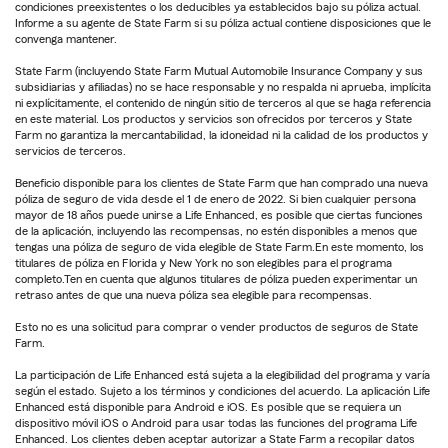
condiciones preexistentes o los deducibles ya establecidos bajo su póliza actual.
Informe a su agente de State Farm si su póliza actual contiene disposiciones que le
convenga mantener.
State Farm (incluyendo State Farm Mutual Automobile Insurance Company y sus
subsidiarias y afiliadas) no se hace responsable y no respalda ni aprueba, implícita
ni explícitamente, el contenido de ningún sitio de terceros al que se haga referencia
en este material. Los productos y servicios son ofrecidos por terceros y State
Farm no garantiza la mercantabilidad, la idoneidad ni la calidad de los productos y
servicios de terceros.
Beneficio disponible para los clientes de State Farm que han comprado una nueva
póliza de seguro de vida desde el 1 de enero de 2022. Si bien cualquier persona
mayor de 18 años puede unirse a Life Enhanced, es posible que ciertas funciones
de la aplicación, incluyendo las recompensas, no estén disponibles a menos que
tengas una póliza de seguro de vida elegible de State Farm.En este momento, los
titulares de póliza en Florida y New York no son elegibles para el programa
completo.Ten en cuenta que algunos titulares de póliza pueden experimentar un
retraso antes de que una nueva póliza sea elegible para recompensas.
Esto no es una solicitud para comprar o vender productos de seguros de State
Farm.
La participación de Life Enhanced está sujeta a la elegibilidad del programa y varía
según el estado. Sujeto a los términos y condiciones del acuerdo. La aplicación Life
Enhanced está disponible para Android e iOS. Es posible que se requiera un
dispositivo móvil iOS o Android para usar todas las funciones del programa Life
Enhanced. Los clientes deben aceptar autorizar a State Farm a recopilar datos