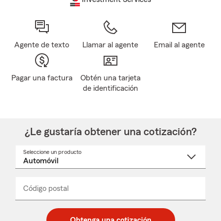
Agente de texto
Llamar al agente
Email al agente
Pagar una factura
Obtén una tarjeta
de identificación
¿Le gustaría obtener una cotización?
Seleccione un producto
Seleccione
un
nombre
de
producto
del
Código postal
Ingresa
Ingresa
_____
menú
un
un
desplegable
código
código
postal
postal
Obtenga una cotización