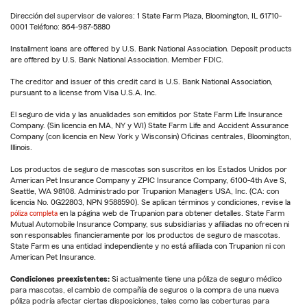
Dirección del supervisor de valores: 1 State Farm Plaza, Bloomington, IL 61710-
0001 Teléfono: 864-987-5880
Installment loans are offered by U.S. Bank National Association. Deposit products
are offered by U.S. Bank National Association. Member FDIC.
The creditor and issuer of this credit card is U.S. Bank National Association,
pursuant to a license from Visa U.S.A. Inc.
El seguro de vida y las anualidades son emitidos por State Farm Life Insurance
Company. (Sin licencia en MA, NY y WI) State Farm Life and Accident Assurance
Company (con licencia en New York y Wisconsin) Oficinas centrales, Bloomington,
Illinois.
Los productos de seguro de mascotas son suscritos en los Estados Unidos por
American Pet Insurance Company y ZPIC Insurance Company, 6100-4th Ave S,
Seattle, WA 98108. Administrado por Trupanion Managers USA, Inc. (CA: con
licencia No. 0G22803, NPN 9588590). Se aplican términos y condiciones, revise la
póliza completa
en la página web de Trupanion para obtener detalles. State Farm
Mutual Automobile Insurance Company, sus subsidiarias y afiliadas no ofrecen ni
son responsables financieramente por los productos de seguro de mascotas.
State Farm es una entidad independiente y no está afiliada con Trupanion ni con
American Pet Insurance.
Condiciones preexistentes:
Si actualmente tiene una póliza de seguro médico
para mascotas, el cambio de compañía de seguros o la compra de una nueva
póliza podría afectar ciertas disposiciones, tales como las coberturas para