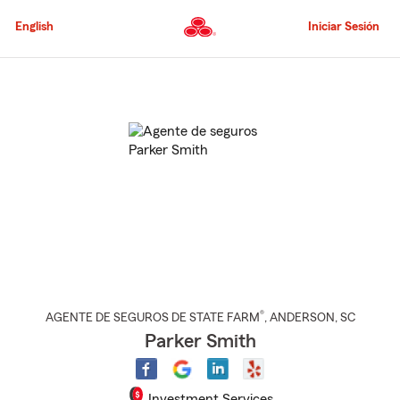
Pasar
al
English
Iniciar Sesión
contenido
principal
Comienzo
del
contenido
principal
®
AGENTE DE SEGUROS DE STATE FARM
,
ANDERSON
, SC
Parker Smith
Investment Services