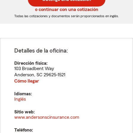
de
de
5
5
o continuar con una cotización
dígitos
dígitos
Todas las cotizaciones y documentos serán proporcionados en inglés.
Detalles de la oficina:
Dirección física:
103 Broadbent Way
Anderson
,
SC
29625-1521
Cómo llegar
Idiomas:
Inglés
Sitio web:
www.andersonscinsurance.com
Teléfono: