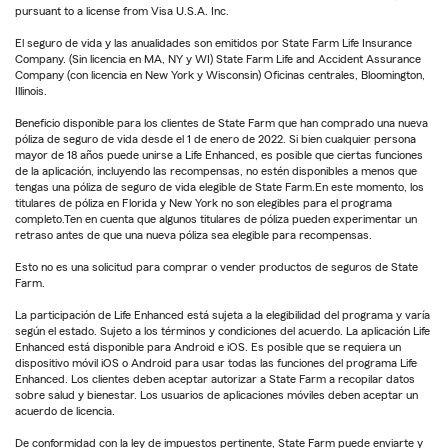
pursuant to a license from Visa U.S.A. Inc.
El seguro de vida y las anualidades son emitidos por State Farm Life Insurance
Company. (Sin licencia en MA, NY y WI) State Farm Life and Accident Assurance
Company (con licencia en New York y Wisconsin) Oficinas centrales, Bloomington,
Illinois.
Beneficio disponible para los clientes de State Farm que han comprado una nueva
póliza de seguro de vida desde el 1 de enero de 2022. Si bien cualquier persona
mayor de 18 años puede unirse a Life Enhanced, es posible que ciertas funciones
de la aplicación, incluyendo las recompensas, no estén disponibles a menos que
tengas una póliza de seguro de vida elegible de State Farm.En este momento, los
titulares de póliza en Florida y New York no son elegibles para el programa
completo.Ten en cuenta que algunos titulares de póliza pueden experimentar un
retraso antes de que una nueva póliza sea elegible para recompensas.
Esto no es una solicitud para comprar o vender productos de seguros de State
Farm.
La participación de Life Enhanced está sujeta a la elegibilidad del programa y varía
según el estado. Sujeto a los términos y condiciones del acuerdo. La aplicación Life
Enhanced está disponible para Android e iOS. Es posible que se requiera un
dispositivo móvil iOS o Android para usar todas las funciones del programa Life
Enhanced. Los clientes deben aceptar autorizar a State Farm a recopilar datos
sobre salud y bienestar. Los usuarios de aplicaciones móviles deben aceptar un
acuerdo de licencia.
De conformidad con la ley de impuestos pertinente, State Farm puede enviarte y