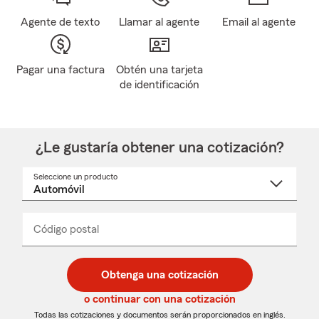
Agente de texto
Llamar al agente
Email al agente
Pagar una factura
Obtén una tarjeta
de identificación
¿Le gustaría obtener una cotización?
Seleccione un producto
Seleccione
un
nombre
de
producto
del
Código postal
Ingresa
Ingresa
_____
menú
un
un
desplegable
código
código
postal
postal
Obtenga una cotización
de
de
5
5
o continuar con una cotización
dígitos
dígitos
Todas las cotizaciones y documentos serán proporcionados en inglés.