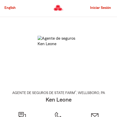
Pasar
al
English
Iniciar Sesión
contenido
principal
Comienzo
del
contenido
principal
®
AGENTE DE SEGUROS DE STATE FARM
,
WELLSBORO
, PA
Ken Leone