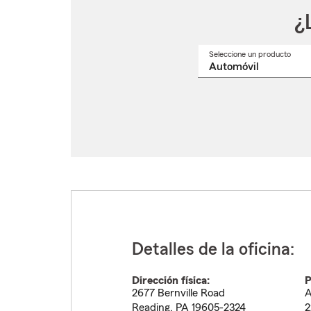
¿
Seleccione un producto
Selec
un
nomb
de
produ
del
menú
despl
Detalles de la oficina:
Dirección física:
P
2677 Bernville Road
A
Reading
,
PA
19605-2324
2