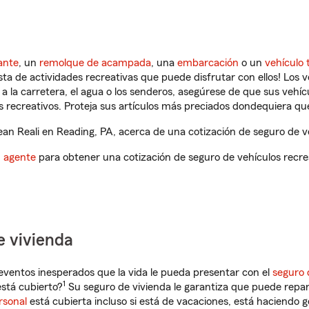
ante
, un
remolque de acampada
, una
embarcación
o un
vehículo 
ista de actividades recreativas que puede disfrutar con ellos! Los 
a la carretera, el agua o los senderos, asegúrese de que sus vehí
 recreativos. Proteja sus artículos más preciados dondequiera qu
n Reali en Reading, PA, acerca de una cotización de seguro de ve
n agente
para obtener una cotización de seguro de vehículos recre
e vivienda
eventos inesperados que la vida le pueda presentar con el
seguro 
1
stá cubierto?
Su seguro de vivienda le garantiza que puede repar
rsonal
está cubierta incluso si está de vacaciones, está haciendo g