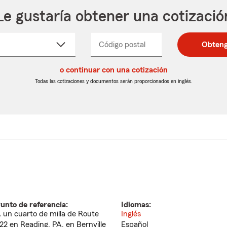
Le gustaría obtener una cotizació
cione
Código postal
Ingresa
Ingresa
Obteng
_____
un
un
re
código
código
cto
o continuar con una cotización
postal
postal
de
de
Todas las cotizaciones y documentos serán proporcionados en inglés.
egable
5
5
dígitos
dígitos
unto de referencia:
Idiomas:
 un cuarto de milla de Route
Inglés
22 en Reading, PA, en Bernville
Español