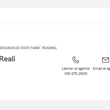
Pasar
al
contenido
principal
®
SEGUROS DE STATE FARM
,
READING
,
Reali
Llamar al agente
Email al a
610-375-2600