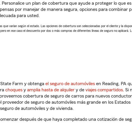
. Personalice un plan de cobertura que ayude a proteger lo que es 
pensas por manejar de manera segura, opciones para combinar pó
adecuada para usted.
 que varían según el estado. Las opciones de cobertura son seleccionadas por el cliente y la disponib
, pero en ese caso el descuento por dos o más compras de diferentes líneas de seguro no aplicará. 
n State Farm y obtenga
el seguro de automóviles
en Reading, PA qu
tra
choques
y
amplia hasta de alquiler
y de
viajes compartidos
. Si
s proveemos cobertura de seguro de carros para nuevos conductores
l proveedor de seguro de automóviles más grande en los Estados
seguro de automóviles y de vivienda.
comenzar después de que haya completado una cotización de segur