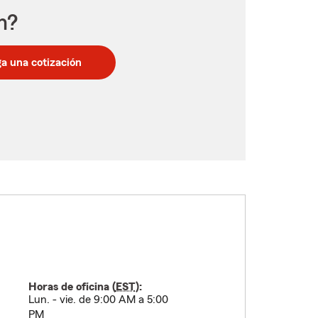
n?
a una cotización
Horas de oficina (
EST
):
Lun. - vie. de 9:00 AM a 5:00
PM