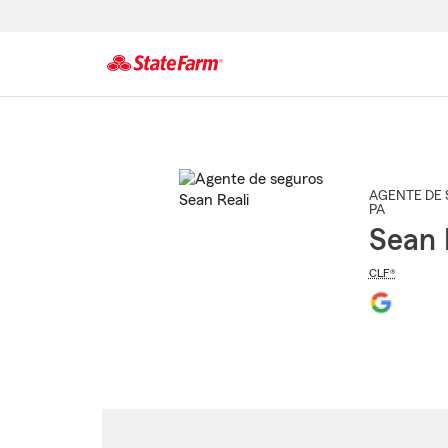
Comienzo
del
contenido
principal
AGENTE DE 
PA
Sean 
CLF®