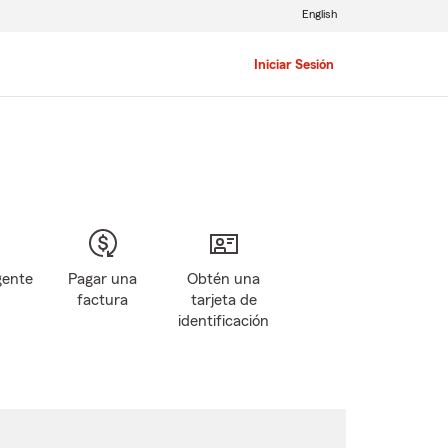
English
Iniciar Sesión
gente
Pagar una
Obtén una
factura
tarjeta de
identificación