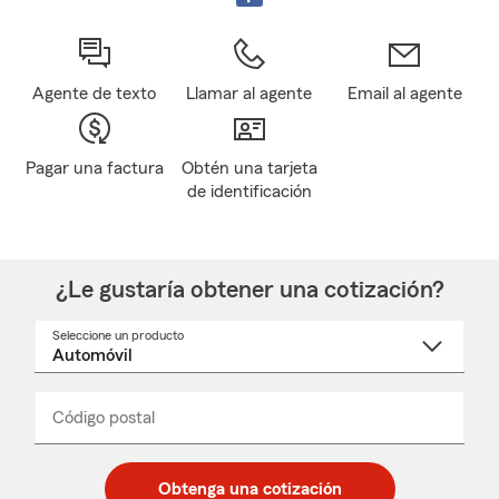
Agente de texto
Llamar al agente
Email al agente
Pagar una factura
Obtén una tarjeta
de identificación
¿Le gustaría obtener una cotización?
Seleccione un producto
Seleccione
un
nombre
de
producto
del
Código postal
Ingresa
Ingresa
_____
menú
un
un
desplegable
código
código
postal
postal
Obtenga una cotización
de
de