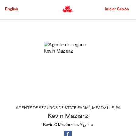
Pasar
al
English
Iniciar Sesión
contenido
principal
Comienzo
del
contenido
principal
®
AGENTE DE SEGUROS DE STATE FARM
,
MEADVILLE
, PA
Kevin Maziarz
Kevin C Maziarz Ins Agy Inc