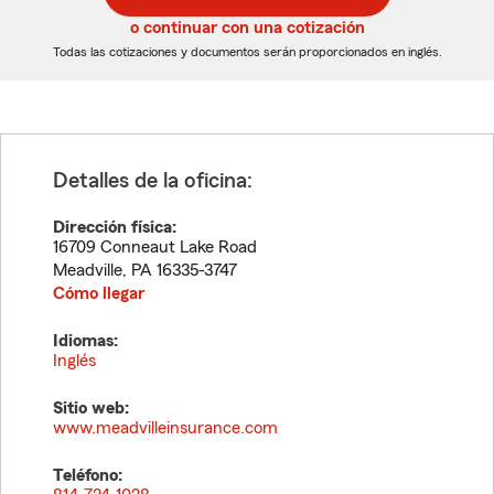
5
5
o continuar con una cotización
dígitos
dígitos
Todas las cotizaciones y documentos serán proporcionados en inglés.
Detalles de la oficina:
Dirección física:
16709 Conneaut Lake Road
Meadville
,
PA
16335-3747
Cómo llegar
Idiomas:
Inglés
Sitio web:
www.meadvilleinsurance.com
Teléfono: