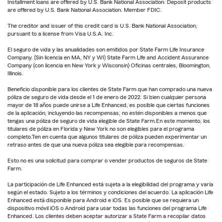
Installment loans are offered by U.S. Bank National Association. Deposit products
are offered by U.S. Bank National Association. Member FDIC.
The creditor and issuer of this credit card is U.S. Bank National Association,
pursuant to a license from Visa U.S.A. Inc.
El seguro de vida y las anualidades son emitidos por State Farm Life Insurance
Company. (Sin licencia en MA, NY y WI) State Farm Life and Accident Assurance
Company (con licencia en New York y Wisconsin) Oficinas centrales, Bloomington,
Illinois.
Beneficio disponible para los clientes de State Farm que han comprado una nueva
póliza de seguro de vida desde el 1 de enero de 2022. Si bien cualquier persona
mayor de 18 años puede unirse a Life Enhanced, es posible que ciertas funciones
de la aplicación, incluyendo las recompensas, no estén disponibles a menos que
tengas una póliza de seguro de vida elegible de State Farm.En este momento, los
titulares de póliza en Florida y New York no son elegibles para el programa
completo.Ten en cuenta que algunos titulares de póliza pueden experimentar un
retraso antes de que una nueva póliza sea elegible para recompensas.
Esto no es una solicitud para comprar o vender productos de seguros de State
Farm.
La participación de Life Enhanced está sujeta a la elegibilidad del programa y varía
según el estado. Sujeto a los términos y condiciones del acuerdo. La aplicación Life
Enhanced está disponible para Android e iOS. Es posible que se requiera un
dispositivo móvil iOS o Android para usar todas las funciones del programa Life
Enhanced. Los clientes deben aceptar autorizar a State Farm a recopilar datos