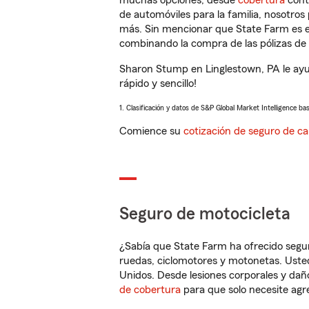
muchas opciones, desde
cobertura
con
de automóviles para la familia, nosotro
más. Sin mencionar que State Farm es e
combinando la compra de las pólizas de 
Sharon Stump en Linglestown, PA le ayu
rápido y sencillo!
1. Clasificación y datos de S&P Global Market Intelligence ba
Comience su
cotización de seguro de ca
Seguro de motocicleta
¿Sabía que State Farm ha ofrecido segu
ruedas, ciclomotores y motonetas. Usted
Unidos. Desde lesiones corporales y dañ
de cobertura
para que solo necesite agre