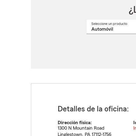
¿
Seleccione un producto
Selec
un
nomb
de
produ
del
menú
despl
Detalles de la oficina:
Dirección física:
I
1300 N Mountain Road
I
Linglestown
,
PA
17112-1756