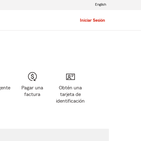
English
Iniciar Sesión
gente
Pagar una
Obtén una
factura
tarjeta de
identificación