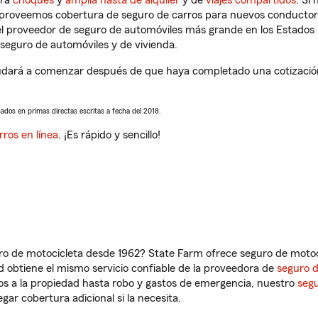
tra
choques
y
amplia hasta de alquiler
y de
viajes compartidos
. Si
s proveemos cobertura de seguro de carros para nuevos conductores
l proveedor de seguro de automóviles más grande en los Estados
seguro de automóviles y de vivienda.
dará a comenzar después de que haya completado una cotización 
sados en primas directas escritas a fecha del 2018.
rros en línea
. ¡Es rápido y sencillo!
ro de motocicleta desde 1962? State Farm ofrece seguro de motoci
 obtiene el mismo servicio confiable de la proveedora de
seguro 
os a la propiedad hasta robo y gastos de emergencia, nuestro
segu
gar cobertura adicional si la necesita.