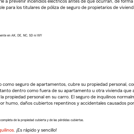
e a prevenir incendios eléctricos antes de que ocurran, de forma 
le para los titulares de póliza de seguro de propietarios de vivie
lmente en AK, DE, NC, SD ni WY
ido como seguro de apartamentos, cubre su propiedad personal, c
, tanto dentro como fuera de su apartamento u otra vivienda que a
 la propiedad personal en su carro. El seguro de inquilinos norma
or humo, daños cubiertos repentinos y accidentales causados por
a completa de la propiedad cubierta y de las pérdidas cubiertas.
uilinos
. ¡Es rápido y sencillo!