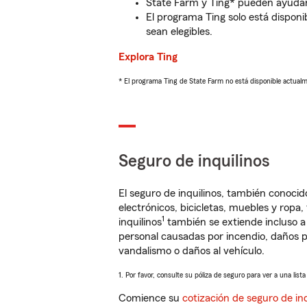
State Farm y Ting* pueden ayudarl
El programa Ting solo está disponib
sean elegibles.
Explora Ting
* El programa Ting de State Farm no está disponible actua
Seguro de inquilinos
El seguro de inquilinos, también conoc
electrónicos, bicicletas, muebles y ropa
1
inquilinos
también se extiende incluso a
personal causadas por incendio, daños p
vandalismo o daños al vehículo.
1. Por favor, consulte su póliza de seguro para ver a una list
Comience su
cotización de seguro de inq