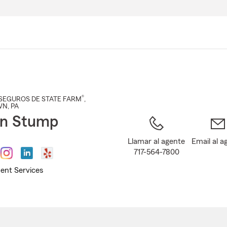
Pasar
al
contenido
principal
®
SEGUROS DE STATE FARM
,
WN
, PA
on Stump
Llamar al agente
Email al a
717-564-7800
ent Services