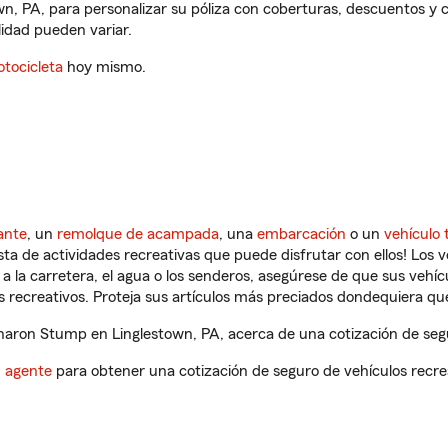
n, PA, para personalizar su póliza con coberturas, descuentos y
ilidad pueden variar.
tocicleta
hoy mismo.
ante
, un
remolque de acampada
, una
embarcación
o un
vehículo 
ista de actividades recreativas que puede disfrutar con ellos! Los 
a la carretera, el agua o los senderos, asegúrese de que sus vehí
 recreativos. Proteja sus artículos más preciados dondequiera qu
aron Stump en Linglestown, PA, acerca de una cotización de segu
n agente
para obtener una cotización de seguro de vehículos recre