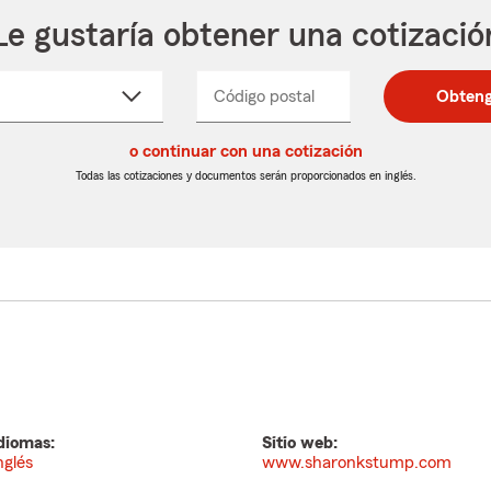
Le gustaría obtener una cotizació
cione
Código postal
Ingresa
Ingresa
Obteng
_____
un
un
re
código
código
cto
o continuar con una cotización
postal
postal
de
de
Todas las cotizaciones y documentos serán proporcionados en inglés.
egable
5
5
dígitos
dígitos
diomas:
Sitio web:
nglés
www.sharonkstump.com