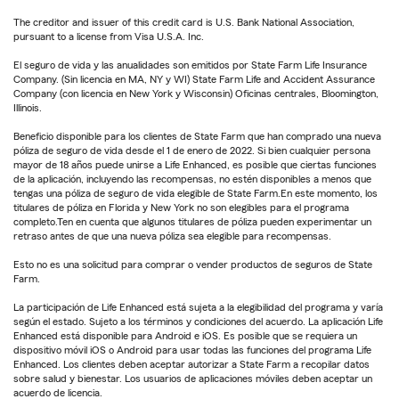
The creditor and issuer of this credit card is U.S. Bank National Association,
pursuant to a license from Visa U.S.A. Inc.
El seguro de vida y las anualidades son emitidos por State Farm Life Insurance
Company. (Sin licencia en MA, NY y WI) State Farm Life and Accident Assurance
Company (con licencia en New York y Wisconsin) Oficinas centrales, Bloomington,
Illinois.
Beneficio disponible para los clientes de State Farm que han comprado una nueva
póliza de seguro de vida desde el 1 de enero de 2022. Si bien cualquier persona
mayor de 18 años puede unirse a Life Enhanced, es posible que ciertas funciones
de la aplicación, incluyendo las recompensas, no estén disponibles a menos que
tengas una póliza de seguro de vida elegible de State Farm.En este momento, los
titulares de póliza en Florida y New York no son elegibles para el programa
completo.Ten en cuenta que algunos titulares de póliza pueden experimentar un
retraso antes de que una nueva póliza sea elegible para recompensas.
Esto no es una solicitud para comprar o vender productos de seguros de State
Farm.
La participación de Life Enhanced está sujeta a la elegibilidad del programa y varía
según el estado. Sujeto a los términos y condiciones del acuerdo. La aplicación Life
Enhanced está disponible para Android e iOS. Es posible que se requiera un
dispositivo móvil iOS o Android para usar todas las funciones del programa Life
Enhanced. Los clientes deben aceptar autorizar a State Farm a recopilar datos
sobre salud y bienestar. Los usuarios de aplicaciones móviles deben aceptar un
acuerdo de licencia.