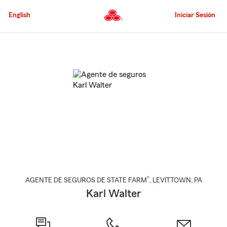
Pasar
al
English
Iniciar Sesión
contenido
principal
Comienzo
del
contenido
principal
®
AGENTE DE SEGUROS DE STATE FARM
,
LEVITTOWN
, PA
Karl Walter