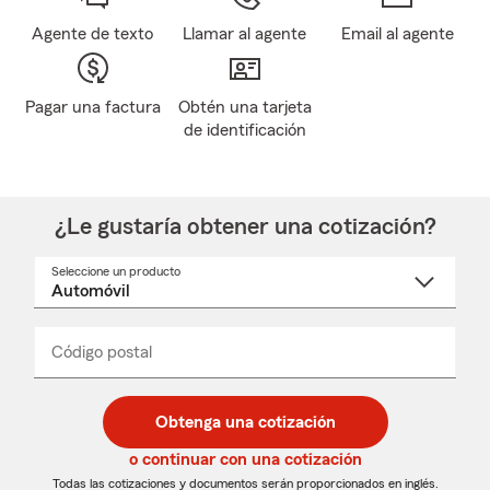
Agente de texto
Llamar al agente
Email al agente
Pagar una factura
Obtén una tarjeta
de identificación
¿Le gustaría obtener una cotización?
Seleccione un producto
Seleccione
un
nombre
de
producto
del
Código postal
Ingresa
Ingresa
_____
menú
un
un
desplegable
código
código
postal
postal
Obtenga una cotización
de
de
5
5
o continuar con una cotización
dígitos
dígitos
Todas las cotizaciones y documentos serán proporcionados en inglés.