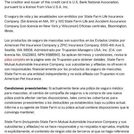
The creditor and issuer of this credit card is U.S. Bank National Association,
pursuant to a license from Visa U.S.A. Inc.
El seguro de vida y las anualidades son emitidos por State Farm Life Insurance
Company. (Sin licencia en MA, NY y WI) State Farm Life and Accident Assurance
Company (con licencia en New York y Wisconsin) Oficinas centrales, Bloomington,
Illinois.
Los productos de seguro de mascotas son suscritos en los Estados Unidos por
American Pet Insurance Company y ZPIC Insurance Company, 6100-4th Ave S,
Seattle, WA 98108. Administrado por Trupanion Managers USA, Inc. (CA: con
licencia No. 0G22803, NPN 9588590). Se aplican términos y condiciones, revise la
póliza completa
en la página web de Trupanion para obtener detalles. State Farm
Mutual Automobile Insurance Company, sus subsidiarias y afiliadas no ofrecen ni
son responsables financieramente por los productos de seguro de mascotas.
State Farm es una entidad independiente y no está afiliada con Trupanion ni con
American Pet Insurance.
Condiciones preexistentes:
Si actualmente tiene una póliza de seguro médico
para mascotas, el cambio de compañía de seguros o la compra de una nueva
póliza podría afectar ciertas disposiciones, tales como las coberturas para
condiciones preexistentes o los deducibles ya establecidos bajo su póliza actual.
Informe a su agente de State Farm si su póliza actual contiene disposiciones que le
convenga mantener.
State Farm (incluyendo State Farm Mutual Automobile Insurance Company y sus
subsidiarias y afiliadas) no se hace responsable y no respalda ni aprueba, implícita
ni explícitamente, el contenido de ningún sitio de terceros al que se haga referencia