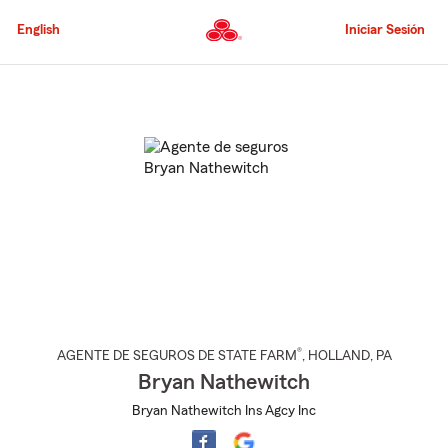
Pasar
al
English
Iniciar Sesión
contenido
principal
Comienzo
del
contenido
principal
®
AGENTE DE SEGUROS DE STATE FARM
,
HOLLAND
, PA
Bryan Nathewitch
Bryan Nathewitch Ins Agcy Inc