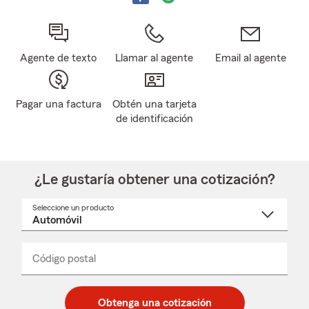
Agente de texto
Llamar al agente
Email al agente
Pagar una factura
Obtén una tarjeta
de identificación
¿Le gustaría obtener una cotización?
Seleccione un producto
Seleccione
un
nombre
de
producto
del
Código postal
Ingresa
Ingresa
_____
menú
un
un
desplegable
código
código
postal
postal
Obtenga una cotización
de
de