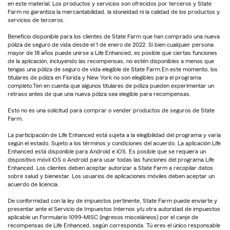
en este material. Los productos y servicios son ofrecidos por terceros y State
Farm no garantiza la mercantabilidad, la idoneidad ni la calidad de los productos y
servicios de terceros.
Beneficio disponible para los clientes de State Farm que han comprado una nueva
póliza de seguro de vida desde el 1 de enero de 2022. Si bien cualquier persona
mayor de 18 años puede unirse a Life Enhanced, es posible que ciertas funciones
de la aplicación, incluyendo las recompensas, no estén disponibles a menos que
tengas una póliza de seguro de vida elegible de State Farm.En este momento, los
titulares de póliza en Florida y New York no son elegibles para el programa
completo.Ten en cuenta que algunos titulares de póliza pueden experimentar un
retraso antes de que una nueva póliza sea elegible para recompensas.
Esto no es una solicitud para comprar o vender productos de seguros de State
Farm.
La participación de Life Enhanced está sujeta a la elegibilidad del programa y varía
según el estado. Sujeto a los términos y condiciones del acuerdo. La aplicación Life
Enhanced está disponible para Android e iOS. Es posible que se requiera un
dispositivo móvil iOS o Android para usar todas las funciones del programa Life
Enhanced. Los clientes deben aceptar autorizar a State Farm a recopilar datos
sobre salud y bienestar. Los usuarios de aplicaciones móviles deben aceptar un
acuerdo de licencia.
De conformidad con la ley de impuestos pertinente, State Farm puede enviarte y
presentar ante el Servicio de Impuestos Internos y/u otra autoridad de impuestos
aplicable un Formulario 1099-MISC (ingresos misceláneos) por el canje de
recompensas de Life Enhanced, según corresponda. Tú eres el único responsable