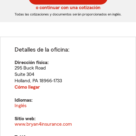
5
5
o continuar con una cotización
dígitos
dígitos
Todas las cotizaciones y documentos serán proporcionados en inglés.
Detalles de la oficina:
Dirección física:
295 Buck Road
Suite 304
Holland
,
PA
18966-1733
Cómo llegar
Idiomas:
Inglés
Sitio web:
www.bryan4insurance.com