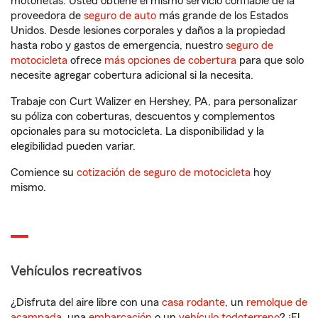
motonetas. Usted obtiene el mismo servicio confiable de la
proveedora de
seguro de auto
más grande de los Estados
Unidos. Desde lesiones corporales y daños a la propiedad
hasta robo y gastos de emergencia, nuestro
seguro de
motocicleta
ofrece
más opciones de cobertura
para que solo
necesite agregar cobertura adicional si la necesita.
Trabaje con Curt Walizer en Hershey, PA, para personalizar
su póliza con coberturas, descuentos y complementos
opcionales para su motocicleta. La disponibilidad y la
elegibilidad pueden variar.
Comience su
cotización de seguro de motocicleta
hoy
mismo.
Vehículos recreativos
¿Disfruta del aire libre con una
casa rodante
, un
remolque de
acampada
, una
embarcación
o un
vehículo todoterreno
? ¡El