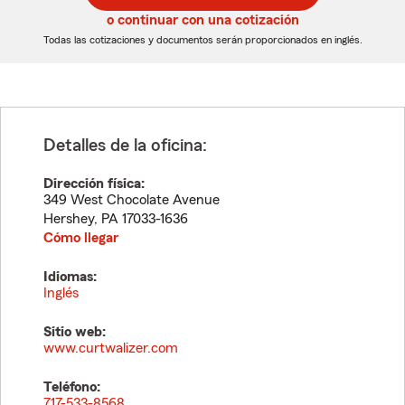
5
5
o continuar con una cotización
dígitos
dígitos
Todas las cotizaciones y documentos serán proporcionados en inglés.
Detalles de la oficina:
Dirección física:
349 West Chocolate Avenue
Hershey
,
PA
17033-1636
Cómo llegar
Idiomas:
Inglés
Sitio web:
www.curtwalizer.com
Teléfono:
717-533-8568