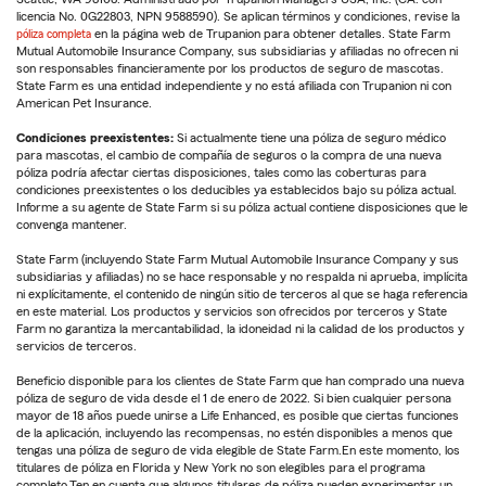
licencia No. 0G22803, NPN 9588590). Se aplican términos y condiciones, revise la
póliza completa
en la página web de Trupanion para obtener detalles. State Farm
Mutual Automobile Insurance Company, sus subsidiarias y afiliadas no ofrecen ni
son responsables financieramente por los productos de seguro de mascotas.
State Farm es una entidad independiente y no está afiliada con Trupanion ni con
American Pet Insurance.
Condiciones preexistentes:
Si actualmente tiene una póliza de seguro médico
para mascotas, el cambio de compañía de seguros o la compra de una nueva
póliza podría afectar ciertas disposiciones, tales como las coberturas para
condiciones preexistentes o los deducibles ya establecidos bajo su póliza actual.
Informe a su agente de State Farm si su póliza actual contiene disposiciones que le
convenga mantener.
State Farm (incluyendo State Farm Mutual Automobile Insurance Company y sus
subsidiarias y afiliadas) no se hace responsable y no respalda ni aprueba, implícita
ni explícitamente, el contenido de ningún sitio de terceros al que se haga referencia
en este material. Los productos y servicios son ofrecidos por terceros y State
Farm no garantiza la mercantabilidad, la idoneidad ni la calidad de los productos y
servicios de terceros.
Beneficio disponible para los clientes de State Farm que han comprado una nueva
póliza de seguro de vida desde el 1 de enero de 2022. Si bien cualquier persona
mayor de 18 años puede unirse a Life Enhanced, es posible que ciertas funciones
de la aplicación, incluyendo las recompensas, no estén disponibles a menos que
tengas una póliza de seguro de vida elegible de State Farm.En este momento, los
titulares de póliza en Florida y New York no son elegibles para el programa
completo.Ten en cuenta que algunos titulares de póliza pueden experimentar un