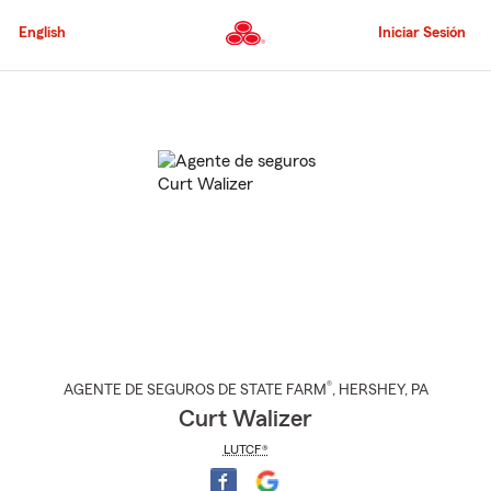
Pasar
al
English
Iniciar Sesión
contenido
principal
Comienzo
del
contenido
principal
®
AGENTE DE SEGUROS DE STATE FARM
,
HERSHEY
, PA
Curt Walizer
LUTCF®