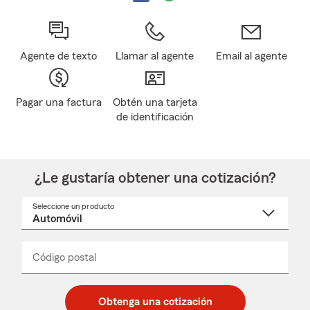
Agente de texto
Llamar al agente
Email al agente
Pagar una factura
Obtén una tarjeta
de identificación
¿Le gustaría obtener una cotización?
Seleccione un producto
Seleccione
un
nombre
de
producto
del
Código postal
Ingresa
Ingresa
_____
menú
un
un
desplegable
código
código
postal
postal
Obtenga una cotización
de
de