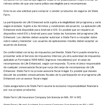
retraso antes de que una nueva póliza sea elegible para recompensas.
Esto no es una solicitud para comprar o vender productos de seguros de State
Farm.
La participación de Life Enhanced está sujeta a la elegibilidad del programa y varía
según el estado. Sujeto a los términos y condiciones del acuerdo. La aplicación Life
Enhanced está disponible para Android e iOS. Es posible que se requiera un
dispositivo móvil iOS o Android para usar todas las funciones del programa Life
Enhanced. Los clientes deben aceptar autorizar a State Farm a recopilar datos
sobre salud y bienestar. Los usuarios de aplicaciones móviles deben aceptar un
acuerdo de licencia.
De conformidad con la ley de impuestos pertinente, State Farm puede enviarte y
presentar ante el Servicio de Impuestos Internos y/u otra autoridad de impuestos
aplicable un Formulario 1099-MISC (ingresos misceláneos) por el canje de
recompensas de Life Enhanced, según corresponda. Tú eres el único responsable
de cualquier consecuencia fiscal que surja del canje de recompensas de Life
Enhanced. State Farm no provee asesoría fiscal ni legal. Es posible que desees
discutir las posibles consecuencias fiscales de tu participación en el programa Life
Enhanced con un asesor fiscal o legal.
Cada aseguradora de State Farm asume la exclusiva responsabilidad financiera
por sus propios productos.
State Farm Life Insurance Company (sin licencia en MA, NY ni WI)
State Farm Life and Accident Assurance Company (con licencia en NY y WI)