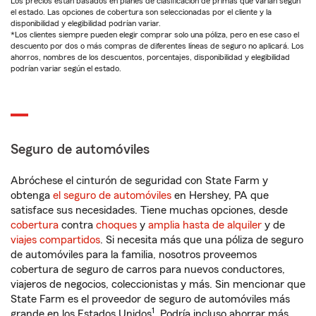
Los precios están basados en planes de clasificación de primas que varían según
el estado. Las opciones de cobertura son seleccionadas por el cliente y la
disponibilidad y elegibilidad podrían variar.
*Los clientes siempre pueden elegir comprar solo una póliza, pero en ese caso el
descuento por dos o más compras de diferentes líneas de seguro no aplicará. Los
ahorros, nombres de los descuentos, porcentajes, disponibilidad y elegibilidad
podrían variar según el estado.
Seguro de automóviles
Abróchese el cinturón de seguridad con State Farm y
obtenga
el seguro de automóviles
en Hershey, PA que
satisface sus necesidades. Tiene muchas opciones, desde
cobertura
contra
choques
y
amplia hasta de alquiler
y de
viajes compartidos
. Si necesita más que una póliza de seguro
de automóviles para la familia, nosotros proveemos
cobertura de seguro de carros para nuevos conductores,
viajeros de negocios, coleccionistas y más. Sin mencionar que
State Farm es el proveedor de seguro de automóviles más
1
grande en los Estados Unidos
. Podría incluso ahorrar más