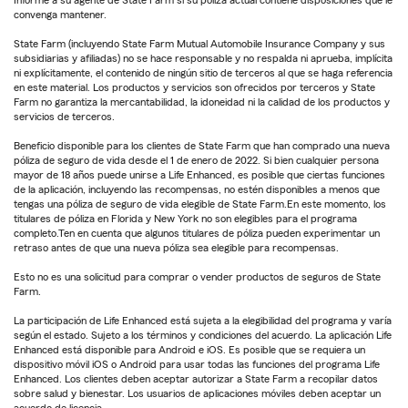
convenga mantener.
State Farm (incluyendo State Farm Mutual Automobile Insurance Company y sus
subsidiarias y afiliadas) no se hace responsable y no respalda ni aprueba, implícita
ni explícitamente, el contenido de ningún sitio de terceros al que se haga referencia
en este material. Los productos y servicios son ofrecidos por terceros y State
Farm no garantiza la mercantabilidad, la idoneidad ni la calidad de los productos y
servicios de terceros.
Beneficio disponible para los clientes de State Farm que han comprado una nueva
póliza de seguro de vida desde el 1 de enero de 2022. Si bien cualquier persona
mayor de 18 años puede unirse a Life Enhanced, es posible que ciertas funciones
de la aplicación, incluyendo las recompensas, no estén disponibles a menos que
tengas una póliza de seguro de vida elegible de State Farm.En este momento, los
titulares de póliza en Florida y New York no son elegibles para el programa
completo.Ten en cuenta que algunos titulares de póliza pueden experimentar un
retraso antes de que una nueva póliza sea elegible para recompensas.
Esto no es una solicitud para comprar o vender productos de seguros de State
Farm.
La participación de Life Enhanced está sujeta a la elegibilidad del programa y varía
según el estado. Sujeto a los términos y condiciones del acuerdo. La aplicación Life
Enhanced está disponible para Android e iOS. Es posible que se requiera un
dispositivo móvil iOS o Android para usar todas las funciones del programa Life
Enhanced. Los clientes deben aceptar autorizar a State Farm a recopilar datos
sobre salud y bienestar. Los usuarios de aplicaciones móviles deben aceptar un
acuerdo de licencia.