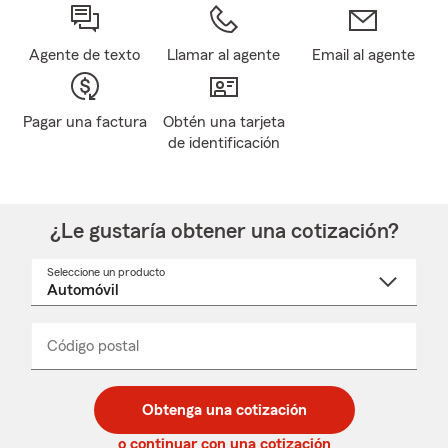
Agente de texto
Llamar al agente
Email al agente
Pagar una factura
Obtén una tarjeta
de identificación
¿Le gustaría obtener una cotización?
Seleccione un producto
Seleccione
un
nombre
de
producto
del
Código postal
Ingresa
Ingresa
_____
menú
un
un
desplegable
código
código
postal
postal
Obtenga una cotización
de
de
5
5
o continuar con una cotización