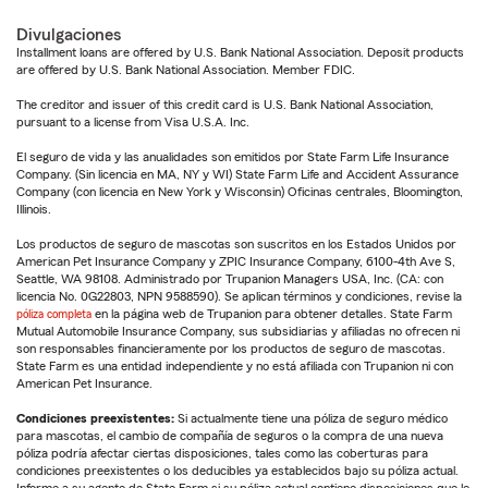
Divulgaciones
Installment loans are offered by U.S. Bank National Association. Deposit products
are offered by U.S. Bank National Association. Member FDIC.
The creditor and issuer of this credit card is U.S. Bank National Association,
pursuant to a license from Visa U.S.A. Inc.
El seguro de vida y las anualidades son emitidos por State Farm Life Insurance
Company. (Sin licencia en MA, NY y WI) State Farm Life and Accident Assurance
Company (con licencia en New York y Wisconsin) Oficinas centrales, Bloomington,
Illinois.
Los productos de seguro de mascotas son suscritos en los Estados Unidos por
American Pet Insurance Company y ZPIC Insurance Company, 6100-4th Ave S,
Seattle, WA 98108. Administrado por Trupanion Managers USA, Inc. (CA: con
licencia No. 0G22803, NPN 9588590). Se aplican términos y condiciones, revise la
póliza completa
en la página web de Trupanion para obtener detalles. State Farm
Mutual Automobile Insurance Company, sus subsidiarias y afiliadas no ofrecen ni
son responsables financieramente por los productos de seguro de mascotas.
State Farm es una entidad independiente y no está afiliada con Trupanion ni con
American Pet Insurance.
Condiciones preexistentes:
Si actualmente tiene una póliza de seguro médico
para mascotas, el cambio de compañía de seguros o la compra de una nueva
póliza podría afectar ciertas disposiciones, tales como las coberturas para
condiciones preexistentes o los deducibles ya establecidos bajo su póliza actual.
Informe a su agente de State Farm si su póliza actual contiene disposiciones que le