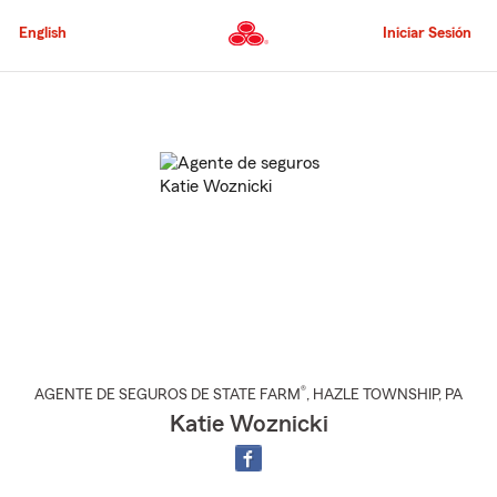
Pasar
al
English
Iniciar Sesión
contenido
principal
Comienzo
del
contenido
principal
®
AGENTE DE SEGUROS DE STATE FARM
,
HAZLE TOWNSHIP
, PA
Katie Woznicki