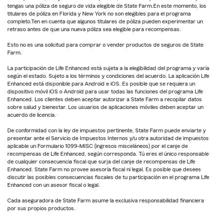
tengas una póliza de seguro de vida elegible de State Farm.En este momento, los
titulares de póliza en Florida y New York no son elegibles para el programa
completo.Ten en cuenta que algunos titulares de póliza pueden experimentar un
retraso antes de que una nueva póliza sea elegible para recompensas.
Esto no es una solicitud para comprar o vender productos de seguros de State
Farm.
La participación de Life Enhanced está sujeta a la elegibilidad del programa y varía
según el estado. Sujeto a los términos y condiciones del acuerdo. La aplicación Life
Enhanced está disponible para Android e iOS. Es posible que se requiera un
dispositivo móvil iOS o Android para usar todas las funciones del programa Life
Enhanced. Los clientes deben aceptar autorizar a State Farm a recopilar datos
sobre salud y bienestar. Los usuarios de aplicaciones móviles deben aceptar un
acuerdo de licencia.
De conformidad con la ley de impuestos pertinente, State Farm puede enviarte y
presentar ante el Servicio de Impuestos Internos y/u otra autoridad de impuestos
aplicable un Formulario 1099-MISC (ingresos misceláneos) por el canje de
recompensas de Life Enhanced, según corresponda. Tú eres el único responsable
de cualquier consecuencia fiscal que surja del canje de recompensas de Life
Enhanced. State Farm no provee asesoría fiscal ni legal. Es posible que desees
discutir las posibles consecuencias fiscales de tu participación en el programa Life
Enhanced con un asesor fiscal o legal.
Cada aseguradora de State Farm asume la exclusiva responsabilidad financiera
por sus propios productos.