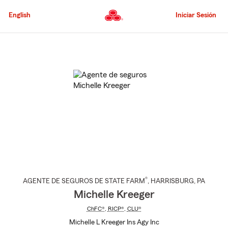
Pasar
al
English
Iniciar Sesión
contenido
principal
Comienzo
del
contenido
principal
®
AGENTE DE SEGUROS DE STATE FARM
,
HARRISBURG
, PA
Michelle Kreeger
ChFC®
,
RICP®
,
CLU®
Michelle L Kreeger Ins Agy Inc