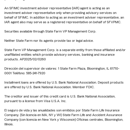
An SFIMC investment adviser representative (IAR) agent is acting as an
investment adviser representative only when providing advisory services on
behalf of SFIMC. In addition to acting as an investment adviser representative, an
IAR agent also may serve as a registered representative on behalf of SFVPMC.
Securities available through State Farm VP Management Corp.
Neither State Farm nor its agents provide tax or legal advice.
State Farm VP Management Corp. is a separate entity from those affiliated and/or
unaffiliated entities which provide advisory services, banking and insurance
products. AP2025/02/0260
Dirección del supervisor de valores: 1 State Farm Plaza, Bloomington, IL 61710-
0001 Teléfono: 585-241-7920
Installment loans are offered by U.S. Bank National Association. Deposit products
are offered by U.S. Bank National Association. Member FDIC.
The creditor and issuer of this credit card is U.S. Bank National Association,
pursuant to a license from Visa U.S.A. Inc.
El seguro de vida y las anualidades son emitidos por State Farm Life Insurance
Company. (Sin licencia en MA, NY y WI) State Farm Life and Accident Assurance
Company (con licencia en New York y Wisconsin) Oficinas centrales, Bloomington,
Illinois.