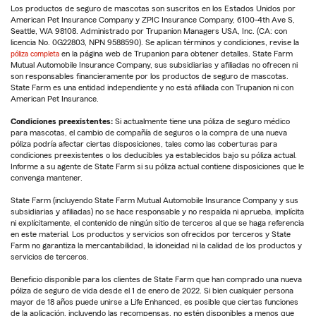
Los productos de seguro de mascotas son suscritos en los Estados Unidos por
American Pet Insurance Company y ZPIC Insurance Company, 6100-4th Ave S,
Seattle, WA 98108. Administrado por Trupanion Managers USA, Inc. (CA: con
licencia No. 0G22803, NPN 9588590). Se aplican términos y condiciones, revise la
póliza completa
en la página web de Trupanion para obtener detalles. State Farm
Mutual Automobile Insurance Company, sus subsidiarias y afiliadas no ofrecen ni
son responsables financieramente por los productos de seguro de mascotas.
State Farm es una entidad independiente y no está afiliada con Trupanion ni con
American Pet Insurance.
Condiciones preexistentes:
Si actualmente tiene una póliza de seguro médico
para mascotas, el cambio de compañía de seguros o la compra de una nueva
póliza podría afectar ciertas disposiciones, tales como las coberturas para
condiciones preexistentes o los deducibles ya establecidos bajo su póliza actual.
Informe a su agente de State Farm si su póliza actual contiene disposiciones que le
convenga mantener.
State Farm (incluyendo State Farm Mutual Automobile Insurance Company y sus
subsidiarias y afiliadas) no se hace responsable y no respalda ni aprueba, implícita
ni explícitamente, el contenido de ningún sitio de terceros al que se haga referencia
en este material. Los productos y servicios son ofrecidos por terceros y State
Farm no garantiza la mercantabilidad, la idoneidad ni la calidad de los productos y
servicios de terceros.
Beneficio disponible para los clientes de State Farm que han comprado una nueva
póliza de seguro de vida desde el 1 de enero de 2022. Si bien cualquier persona
mayor de 18 años puede unirse a Life Enhanced, es posible que ciertas funciones
de la aplicación, incluyendo las recompensas, no estén disponibles a menos que