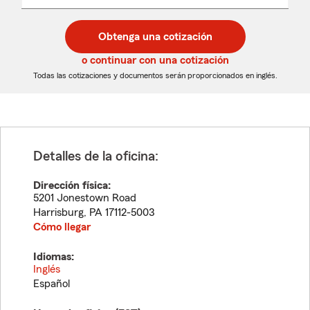
un
un
desplegable
código
código
postal
postal
Obtenga una cotización
de
de
5
5
o continuar con una cotización
dígitos
dígitos
Todas las cotizaciones y documentos serán proporcionados en inglés.
Detalles de la oficina:
Dirección física:
5201 Jonestown Road
Harrisburg
,
PA
17112-5003
Cómo llegar
Idiomas:
Inglés
Español