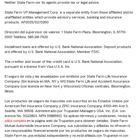
Neither State Farm nor its agents provide tax or legal advice.
State Farm VP Management Corp. is a separate entity from those affiliated and/or
unaffiliated entities which provide advisory services, banking and insurance
products. AP2025/02/0260
Dirección del supervisor de valores: 1 State Farm Plaza, Bloomington, IL 61710-
0001 Teléfono: 585-241-7920
Installment loans are offered by U.S. Bank National Association. Deposit products
are offered by U.S. Bank National Association. Member FDIC.
The creditor and issuer of this credit card is U.S. Bank National Association,
pursuant to a license from Visa U.S.A. Inc.
El seguro de vida y las anualidades son emitidos por State Farm Life Insurance
Company. (Sin licencia en MA, NY y WI) State Farm Life and Accident Assurance
Company (con licencia en New York y Wisconsin) Oficinas centrales, Bloomington,
Illinois.
Los productos de seguro de mascotas son suscritos en los Estados Unidos por
American Pet Insurance Company y ZPIC Insurance Company, 6100-4th Ave S,
Seattle, WA 98108. Administrado por Trupanion Managers USA, Inc. (CA: con
licencia No. 0G22803, NPN 9588590). Se aplican términos y condiciones, revise la
póliza completa
en la página web de Trupanion para obtener detalles. State Farm
Mutual Automobile Insurance Company, sus subsidiarias y afiliadas no ofrecen ni
son responsables financieramente por los productos de seguro de mascotas.
State Farm es una entidad independiente y no está afiliada con Trupanion ni con