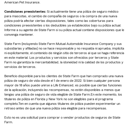
American Pet Insurance.
Condiciones preexistentes:
Si actualmente tiene una póliza de seguro médico
para mascotas, el cambio de compañía de seguros o la compra de una nueva
póliza podría afectar ciertas disposiciones, tales como las coberturas para
condiciones preexistentes o los deducibles ya establecidos bajo su póliza actual.
Informe a su agente de State Farm si su póliza actual contiene disposiciones que le
convenga mantener.
State Farm (incluyendo State Farm Mutual Automobile Insurance Company y sus
subsidiarias y afiliadas) no se hace responsable y no respalda ni aprueba, implícita
ni explícitamente, el contenido de ningún sitio de terceros al que se haga referencia
en este material. Los productos y servicios son ofrecidos por terceros y State
Farm no garantiza la mercantabilidad, la idoneidad ni la calidad de los productos y
servicios de terceros.
Beneficio disponible para los clientes de State Farm que han comprado una nueva
póliza de seguro de vida desde el 1 de enero de 2022. Si bien cualquier persona
mayor de 18 años puede unirse a Life Enhanced, es posible que ciertas funciones
de la aplicación, incluyendo las recompensas, no estén disponibles a menos que
tengas una póliza de seguro de vida elegible de State Farm.En este momento, los
titulares de póliza en Florida y New York no son elegibles para el programa
completo.Ten en cuenta que algunos titulares de póliza pueden experimentar un
retraso antes de que una nueva póliza sea elegible para recompensas.
Esto no es una solicitud para comprar o vender productos de seguros de State
Farm.