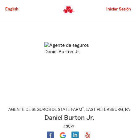
Pasar
al
English
Iniciar Sesión
contenido
principal
Comienzo
del
contenido
principal
®
AGENTE DE SEGUROS DE STATE FARM
,
EAST PETERSBURG
, PA
Daniel Burton Jr.
FSCP®