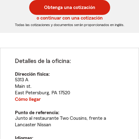
postal
postal
Obtenga una cotización
de
de
5
5
o continuar con una cotización
dígitos
dígitos
Todas las cotizaciones y documentos serán proporcionados en inglés.
Detalles de la oficina:
Dirección física:
5313 A
Main st.
East Petersburg
,
PA
17520
Cómo llegar
Punto de referencia:
Junto al restaurante Two Cousins, frente a
Lancaster Nissan
Idiomas: