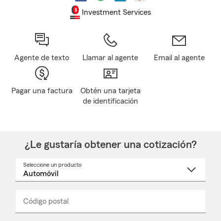
Investment Services
Agente de texto
Llamar al agente
Email al agente
Pagar una factura
Obtén una tarjeta
de identificación
¿Le gustaría obtener una cotización?
Seleccione un producto
Seleccione
un
nombre
de
producto
del
Código postal
Ingresa
Ingresa
_____
menú
un
un
desplegable
código
código