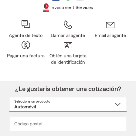
Investment Services
Agente de texto
Llamar al agente
Email al agente
Pagar una factura
Obtén una tarjeta
de identificación
¿Le gustaría obtener una cotización?
Seleccione un producto
Seleccione
un
nombre
de
producto
del
Código postal
Ingresa
Ingresa
_____
menú
un
un
desplegable
código
código