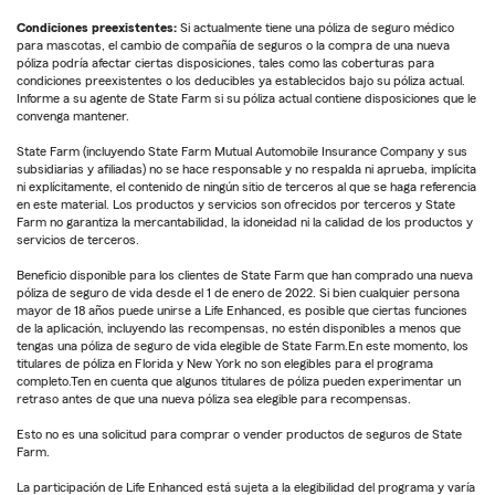
Condiciones preexistentes:
Si actualmente tiene una póliza de seguro médico
para mascotas, el cambio de compañía de seguros o la compra de una nueva
póliza podría afectar ciertas disposiciones, tales como las coberturas para
condiciones preexistentes o los deducibles ya establecidos bajo su póliza actual.
Informe a su agente de State Farm si su póliza actual contiene disposiciones que le
convenga mantener.
State Farm (incluyendo State Farm Mutual Automobile Insurance Company y sus
subsidiarias y afiliadas) no se hace responsable y no respalda ni aprueba, implícita
ni explícitamente, el contenido de ningún sitio de terceros al que se haga referencia
en este material. Los productos y servicios son ofrecidos por terceros y State
Farm no garantiza la mercantabilidad, la idoneidad ni la calidad de los productos y
servicios de terceros.
Beneficio disponible para los clientes de State Farm que han comprado una nueva
póliza de seguro de vida desde el 1 de enero de 2022. Si bien cualquier persona
mayor de 18 años puede unirse a Life Enhanced, es posible que ciertas funciones
de la aplicación, incluyendo las recompensas, no estén disponibles a menos que
tengas una póliza de seguro de vida elegible de State Farm.En este momento, los
titulares de póliza en Florida y New York no son elegibles para el programa
completo.Ten en cuenta que algunos titulares de póliza pueden experimentar un
retraso antes de que una nueva póliza sea elegible para recompensas.
Esto no es una solicitud para comprar o vender productos de seguros de State
Farm.
La participación de Life Enhanced está sujeta a la elegibilidad del programa y varía