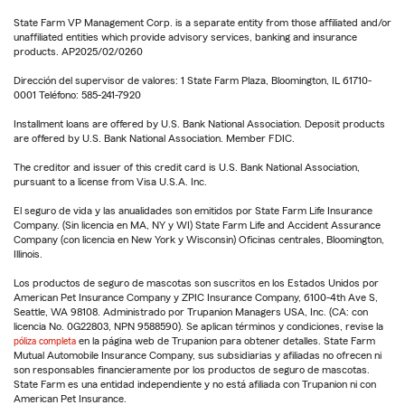
State Farm VP Management Corp. is a separate entity from those affiliated and/or
unaffiliated entities which provide advisory services, banking and insurance
products. AP2025/02/0260
Dirección del supervisor de valores: 1 State Farm Plaza, Bloomington, IL 61710-
0001 Teléfono: 585-241-7920
Installment loans are offered by U.S. Bank National Association. Deposit products
are offered by U.S. Bank National Association. Member FDIC.
The creditor and issuer of this credit card is U.S. Bank National Association,
pursuant to a license from Visa U.S.A. Inc.
El seguro de vida y las anualidades son emitidos por State Farm Life Insurance
Company. (Sin licencia en MA, NY y WI) State Farm Life and Accident Assurance
Company (con licencia en New York y Wisconsin) Oficinas centrales, Bloomington,
Illinois.
Los productos de seguro de mascotas son suscritos en los Estados Unidos por
American Pet Insurance Company y ZPIC Insurance Company, 6100-4th Ave S,
Seattle, WA 98108. Administrado por Trupanion Managers USA, Inc. (CA: con
licencia No. 0G22803, NPN 9588590). Se aplican términos y condiciones, revise la
póliza completa
en la página web de Trupanion para obtener detalles. State Farm
Mutual Automobile Insurance Company, sus subsidiarias y afiliadas no ofrecen ni
son responsables financieramente por los productos de seguro de mascotas.
State Farm es una entidad independiente y no está afiliada con Trupanion ni con
American Pet Insurance.