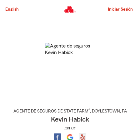
Pasar
al
English
Iniciar Sesión
contenido
principal
Comienzo
del
contenido
principal
®
AGENTE DE SEGUROS DE STATE FARM
,
DOYLESTOWN
, PA
Kevin Habick
ChFC®