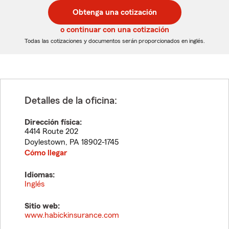
postal
postal
Obtenga una cotización
de
de
5
5
o continuar con una cotización
dígitos
dígitos
Todas las cotizaciones y documentos serán proporcionados en inglés.
Detalles de la oficina:
Dirección física:
4414 Route 202
Doylestown
,
PA
18902-1745
Cómo llegar
Idiomas:
Inglés
Sitio web:
www.habickinsurance.com