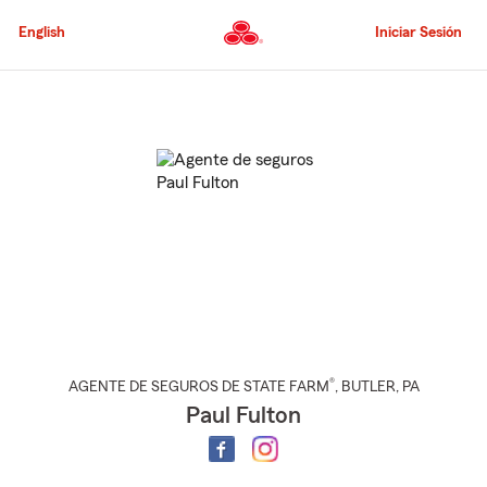
Pasar
al
English
Iniciar Sesión
contenido
principal
Comienzo
del
contenido
principal
®
AGENTE DE SEGUROS DE STATE FARM
,
BUTLER
, PA
Paul Fulton