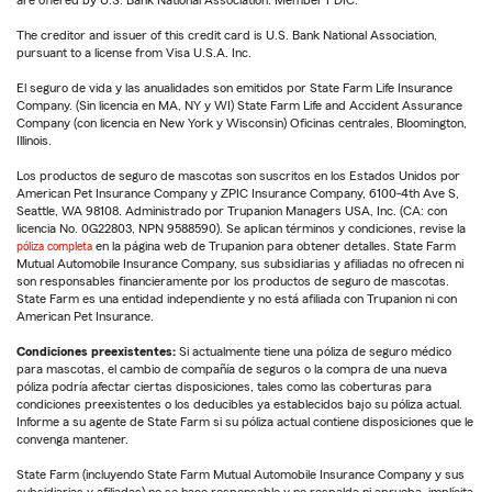
are offered by U.S. Bank National Association. Member FDIC.
The creditor and issuer of this credit card is U.S. Bank National Association,
pursuant to a license from Visa U.S.A. Inc.
El seguro de vida y las anualidades son emitidos por State Farm Life Insurance
Company. (Sin licencia en MA, NY y WI) State Farm Life and Accident Assurance
Company (con licencia en New York y Wisconsin) Oficinas centrales, Bloomington,
Illinois.
Los productos de seguro de mascotas son suscritos en los Estados Unidos por
American Pet Insurance Company y ZPIC Insurance Company, 6100-4th Ave S,
Seattle, WA 98108. Administrado por Trupanion Managers USA, Inc. (CA: con
licencia No. 0G22803, NPN 9588590). Se aplican términos y condiciones, revise la
póliza completa
en la página web de Trupanion para obtener detalles. State Farm
Mutual Automobile Insurance Company, sus subsidiarias y afiliadas no ofrecen ni
son responsables financieramente por los productos de seguro de mascotas.
State Farm es una entidad independiente y no está afiliada con Trupanion ni con
American Pet Insurance.
Condiciones preexistentes:
Si actualmente tiene una póliza de seguro médico
para mascotas, el cambio de compañía de seguros o la compra de una nueva
póliza podría afectar ciertas disposiciones, tales como las coberturas para
condiciones preexistentes o los deducibles ya establecidos bajo su póliza actual.
Informe a su agente de State Farm si su póliza actual contiene disposiciones que le
convenga mantener.
State Farm (incluyendo State Farm Mutual Automobile Insurance Company y sus