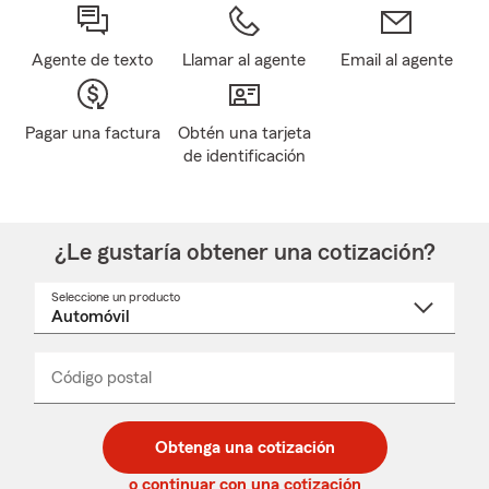
Agente de texto
Llamar al agente
Email al agente
Pagar una factura
Obtén una tarjeta
de identificación
¿Le gustaría obtener una cotización?
Seleccione un producto
Seleccione
un
nombre
de
producto
del
Código postal
Ingresa
Ingresa
_____
menú
un
un
desplegable
código
código
postal
postal
Obtenga una cotización
de
de
5
5
o continuar con una cotización