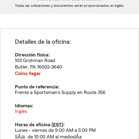
dígitos
dígitos
Todas las cotizaciones y documentos serán proporcionados en inglés.
Detalles de la oficina:
Dirección física:
103 Grohman Road
Butler
,
PA
16002-3640
Cómo llegar
Punto de referencia:
Frente a Sportsman's Supply en Route 356
Idiomas:
Inglés
Horas de oficina (
EST
):
Lunes - viernes de 9:00 AM a 5:00 PM
SÃ¡b. de 10:00 AM al mediodÃ­a