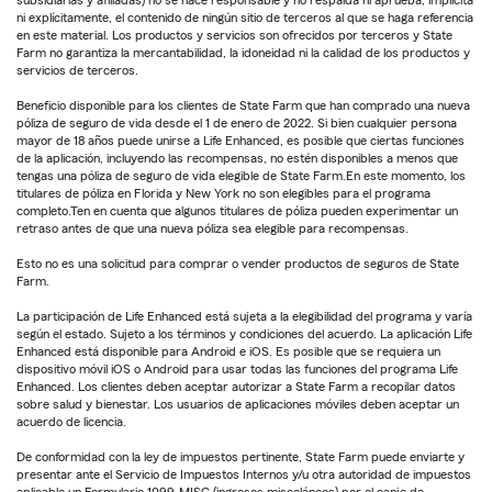
subsidiarias y afiliadas) no se hace responsable y no respalda ni aprueba, implícita
ni explícitamente, el contenido de ningún sitio de terceros al que se haga referencia
en este material. Los productos y servicios son ofrecidos por terceros y State
Farm no garantiza la mercantabilidad, la idoneidad ni la calidad de los productos y
servicios de terceros.
Beneficio disponible para los clientes de State Farm que han comprado una nueva
póliza de seguro de vida desde el 1 de enero de 2022. Si bien cualquier persona
mayor de 18 años puede unirse a Life Enhanced, es posible que ciertas funciones
de la aplicación, incluyendo las recompensas, no estén disponibles a menos que
tengas una póliza de seguro de vida elegible de State Farm.En este momento, los
titulares de póliza en Florida y New York no son elegibles para el programa
completo.Ten en cuenta que algunos titulares de póliza pueden experimentar un
retraso antes de que una nueva póliza sea elegible para recompensas.
Esto no es una solicitud para comprar o vender productos de seguros de State
Farm.
La participación de Life Enhanced está sujeta a la elegibilidad del programa y varía
según el estado. Sujeto a los términos y condiciones del acuerdo. La aplicación Life
Enhanced está disponible para Android e iOS. Es posible que se requiera un
dispositivo móvil iOS o Android para usar todas las funciones del programa Life
Enhanced. Los clientes deben aceptar autorizar a State Farm a recopilar datos
sobre salud y bienestar. Los usuarios de aplicaciones móviles deben aceptar un
acuerdo de licencia.
De conformidad con la ley de impuestos pertinente, State Farm puede enviarte y
presentar ante el Servicio de Impuestos Internos y/u otra autoridad de impuestos