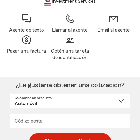
Investment Services
Agente de texto
Llamar al agente
Email al agente
Pagar una factura
Obtén una tarjeta
de identificación
¿Le gustaría obtener una cotización?
Seleccione un producto
Seleccione
un
nombre
de
producto
del
Código postal
Ingresa
Ingresa
_____
menú
un
un
desplegable
código
código
postal
postal