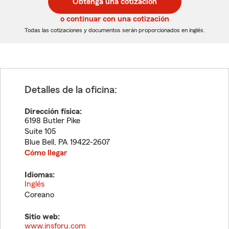
Obtenga una cotización
de
de
5
5
o continuar con una cotización
dígitos
dígitos
Todas las cotizaciones y documentos serán proporcionados en inglés.
Detalles de la oficina:
Dirección física:
6198 Butler Pike
Suite 105
Blue Bell
,
PA
19422-2607
Cómo llegar
Idiomas:
Inglés
Coreano
Sitio web:
www.insforu.com