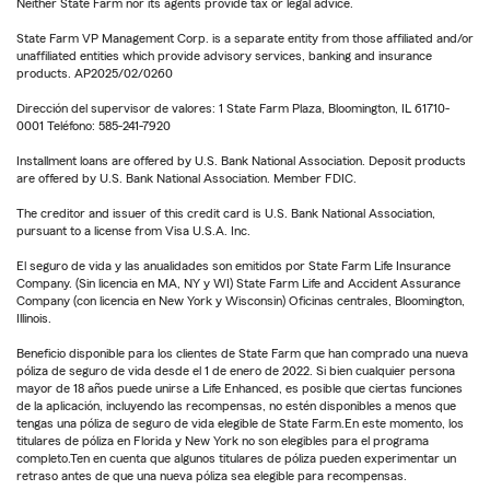
Neither State Farm nor its agents provide tax or legal advice.
State Farm VP Management Corp. is a separate entity from those affiliated and/or
unaffiliated entities which provide advisory services, banking and insurance
products. AP2025/02/0260
Dirección del supervisor de valores: 1 State Farm Plaza, Bloomington, IL 61710-
0001 Teléfono: 585-241-7920
Installment loans are offered by U.S. Bank National Association. Deposit products
are offered by U.S. Bank National Association. Member FDIC.
The creditor and issuer of this credit card is U.S. Bank National Association,
pursuant to a license from Visa U.S.A. Inc.
El seguro de vida y las anualidades son emitidos por State Farm Life Insurance
Company. (Sin licencia en MA, NY y WI) State Farm Life and Accident Assurance
Company (con licencia en New York y Wisconsin) Oficinas centrales, Bloomington,
Illinois.
Beneficio disponible para los clientes de State Farm que han comprado una nueva
póliza de seguro de vida desde el 1 de enero de 2022. Si bien cualquier persona
mayor de 18 años puede unirse a Life Enhanced, es posible que ciertas funciones
de la aplicación, incluyendo las recompensas, no estén disponibles a menos que
tengas una póliza de seguro de vida elegible de State Farm.En este momento, los
titulares de póliza en Florida y New York no son elegibles para el programa
completo.Ten en cuenta que algunos titulares de póliza pueden experimentar un
retraso antes de que una nueva póliza sea elegible para recompensas.