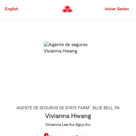
Pasar
al
English
Iniciar Sesión
contenido
principal
Comienzo
del
contenido
principal
®
AGENTE DE SEGUROS DE STATE FARM
,
BLUE BELL
, PA
Vivianna Hwang
Vivianna Lee Ins Agcy Inc