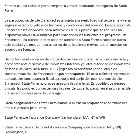
Esto no es una solicitud para comprar o vender productos de seguros de State
Farm.
La participación de Life Enhanced está sujeta a la elegibilidad del programa y varía
según el estado. Sujeto a los términos y condiciones del acuerdo. La aplicación Life
Enhanced está disponible para Android e iOS. Es posible que se requiera un
dispositivo móvil iOS o Android para usar todas las funciones del programa Life
Enhanced. Los clientes deben aceptar autorizar a State Farm a recopilar datos
sobre salud y bienestar. Los usuarios de aplicaciones móviles deben aceptar un
acuerdo de licencia.
De conformidad con la ley de impuestos pertinente, State Farm puede enviarte y
presentar ante el Servicio de Impuestos Internos y/u otra autoridad de impuestos
aplicable un Formulario 1099-MISC (ingresos misceláneos) por el canje de
recompensas de Life Enhanced, según corresponda. Tú eres el único responsable
de cualquier consecuencia fiscal que surja del canje de recompensas de Life
Enhanced. State Farm no provee asesoría fiscal ni legal. Es posible que desees
discutir las posibles consecuencias fiscales de tu participación en el programa Life
Enhanced con un asesor fiscal o legal.
Cada aseguradora de State Farm asume la exclusiva responsabilidad financiera
por sus propios productos.
State Farm Life Insurance Company (sin licencia en MA, NY ni WI)
State Farm Life and Accident Assurance Company (con licencia en NY y WI)
Bloomington, IL