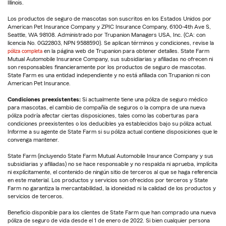
Illinois.
Los productos de seguro de mascotas son suscritos en los Estados Unidos por
American Pet Insurance Company y ZPIC Insurance Company, 6100-4th Ave S,
Seattle, WA 98108. Administrado por Trupanion Managers USA, Inc. (CA: con
licencia No. 0G22803, NPN 9588590). Se aplican términos y condiciones, revise la
póliza completa
en la página web de Trupanion para obtener detalles. State Farm
Mutual Automobile Insurance Company, sus subsidiarias y afiliadas no ofrecen ni
son responsables financieramente por los productos de seguro de mascotas.
State Farm es una entidad independiente y no está afiliada con Trupanion ni con
American Pet Insurance.
Condiciones preexistentes:
Si actualmente tiene una póliza de seguro médico
para mascotas, el cambio de compañía de seguros o la compra de una nueva
póliza podría afectar ciertas disposiciones, tales como las coberturas para
condiciones preexistentes o los deducibles ya establecidos bajo su póliza actual.
Informe a su agente de State Farm si su póliza actual contiene disposiciones que le
convenga mantener.
State Farm (incluyendo State Farm Mutual Automobile Insurance Company y sus
subsidiarias y afiliadas) no se hace responsable y no respalda ni aprueba, implícita
ni explícitamente, el contenido de ningún sitio de terceros al que se haga referencia
en este material. Los productos y servicios son ofrecidos por terceros y State
Farm no garantiza la mercantabilidad, la idoneidad ni la calidad de los productos y
servicios de terceros.
Beneficio disponible para los clientes de State Farm que han comprado una nueva
póliza de seguro de vida desde el 1 de enero de 2022. Si bien cualquier persona