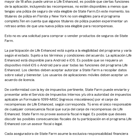
mayor de 18 años puede unirse a Life Enhanced, es posible que ciertas funciones
de la aplicación, incluyendo las recompensas, no estén disponibles a menos que
tengas una póliza de seguro de vida elegible de State Farm.En este momento, los
titulares de póliza en Florida y New York no son elegibles para el programa
completo.Ten en cuenta que algunos titulares de póliza pueden experimentar un
retraso antes de que una nueva póliza sea elegible para recompensas.
Esto no es una solicitud para comprar o vender productos de seguros de State
Farm.
La participación de Life Enhanced está sujeta a la elegibilidad del programa y varía
según el estado. Sujeto a los términos y condiciones del acuerdo. La aplicación Life
Enhanced está disponible para Android e iOS. Es posible que se requiera un
dispositivo móvil iOS o Android para usar todas las funciones del programa Life
Enhanced. Los clientes deben aceptar autorizar a State Farm a recopilar datos
sobre salud y bienestar. Los usuarios de aplicaciones móviles deben aceptar un
acuerdo de licencia.
De conformidad con la ley de impuestos pertinente, State Farm puede enviarte y
presentar ante el Servicio de Impuestos Internos y/u otra autoridad de impuestos
aplicable un Formulario 1099-MISC (ingresos misceláneos) por el canje de
recompensas de Life Enhanced, según corresponda. Tú eres el único responsable
de cualquier consecuencia fiscal que surja del canje de recompensas de Life
Enhanced. State Farm no provee asesoría fiscal ni legal. Es posible que desees
discutir las posibles consecuencias fiscales de tu participación en el programa Life
Enhanced con un asesor fiscal o legal.
Cada aseguradora de State Farm asume la exclusiva responsabilidad financiera