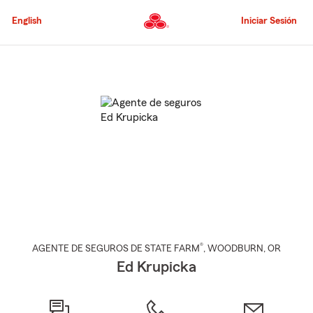
Pasar
al
English
Iniciar Sesión
contenido
principal
Comienzo
del
contenido
principal
®
AGENTE DE SEGUROS DE STATE FARM
,
WOODBURN
, OR
Ed Krupicka