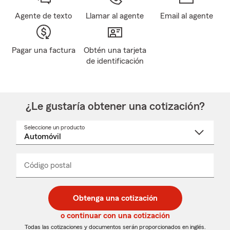
Agente de texto
Llamar al agente
Email al agente
Pagar una factura
Obtén una tarjeta
de identificación
¿Le gustaría obtener una cotización?
Seleccione un producto
Seleccione
un
nombre
de
producto
del
Código postal
Ingresa
Ingresa
_____
menú
un
un
desplegable
código
código
postal
postal
Obtenga una cotización
de
de
5
5
o continuar con una cotización
dígitos
dígitos
Todas las cotizaciones y documentos serán proporcionados en inglés.