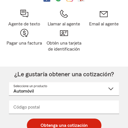
Agente de texto
Llamar al agente
Email al agente
Pagar una factura
Obtén una tarjeta
de identificación
¿Le gustaría obtener una cotización?
Seleccione un producto
Seleccione
un
nombre
de
producto
del
Código postal
Ingresa
Ingresa
_____
menú
un
un
desplegable
código
código
postal
postal
Obtenga una cotización
de
de