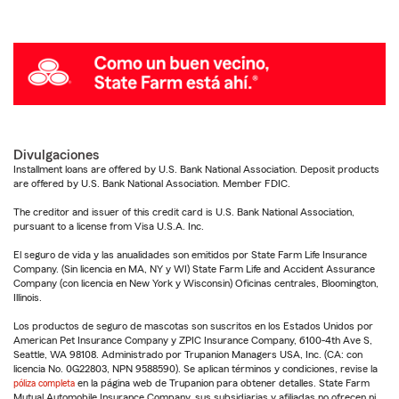
Divulgaciones
Installment loans are offered by U.S. Bank National Association. Deposit products
are offered by U.S. Bank National Association. Member FDIC.
The creditor and issuer of this credit card is U.S. Bank National Association,
pursuant to a license from Visa U.S.A. Inc.
El seguro de vida y las anualidades son emitidos por State Farm Life Insurance
Company. (Sin licencia en MA, NY y WI) State Farm Life and Accident Assurance
Company (con licencia en New York y Wisconsin) Oficinas centrales, Bloomington,
Illinois.
Los productos de seguro de mascotas son suscritos en los Estados Unidos por
American Pet Insurance Company y ZPIC Insurance Company, 6100-4th Ave S,
Seattle, WA 98108. Administrado por Trupanion Managers USA, Inc. (CA: con
licencia No. 0G22803, NPN 9588590). Se aplican términos y condiciones, revise la
póliza completa
en la página web de Trupanion para obtener detalles. State Farm
Mutual Automobile Insurance Company, sus subsidiarias y afiliadas no ofrecen ni