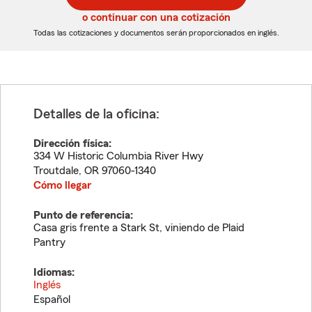
5
5
o continuar con una cotización
dígitos
dígitos
Todas las cotizaciones y documentos serán proporcionados en inglés.
Detalles de la oficina:
Dirección física:
334 W Historic Columbia River Hwy
Troutdale
,
OR
97060-1340
Cómo llegar
Punto de referencia:
Casa gris frente a Stark St, viniendo de Plaid
Pantry
Idiomas:
Inglés
Español