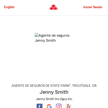
Pasar
al
English
Iniciar Sesión
contenido
principal
Comienzo
del
contenido
principal
®
AGENTE DE SEGUROS DE STATE FARM
,
TROUTDALE
, OR
Jenny Smith
Jenny Smith Ins Agcy Inc