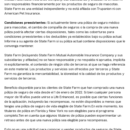
son responsables financieramente por los productos de seguro de mascotas.
State Farm es una entidad independiente y no está afiliada con Trupanion ni con
American Pet Insurance.
Condiciones preexistentes:
Si actualmente tiene una póliza de seguro médico
para mascotas, el cambio de compañía de seguros o la compra de una nueva
póliza podría afectar ciertas disposiciones, tales como las coberturas para
condiciones preexistentes o los deducibles ya establecidos bajo su póliza actual.
Informe a su agente de State Farm si su póliza actual contiene disposiciones que le
convenga mantener.
State Farm (incluyendo State Farm Mutual Automobile Insurance Company y sus
subsidiarias y afiliadas) no se hace responsable y no respalda ni aprueba, implícita
ni explícitamente, el contenido de ningún sitio de terceros al que se haga referencia
en este material. Los productos y servicios son ofrecidos por terceros y State
Farm no garantiza la mercantabilidad, la idoneidad ni la calidad de los productos y
servicios de terceros.
Beneficio disponible para los clientes de State Farm que han comprado una nueva
póliza de seguro de vida desde el 1 de enero de 2022. Si bien cualquier persona
mayor de 18 años puede unirse a Life Enhanced, es posible que ciertas funciones
de la aplicación, incluyendo las recompensas, no estén disponibles a menos que
tengas una póliza de seguro de vida elegible de State Farm.En este momento, los
titulares de póliza en Florida y New York no son elegibles para el programa
completo.Ten en cuenta que algunos titulares de póliza pueden experimentar un
retraso antes de que una nueva póliza sea elegible para recompensas.
Esto no es una solicitud para comprar o vender productos de seguros de State