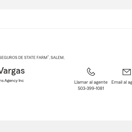
Pasar
al
contenido
principal
®
SEGUROS DE STATE FARM
,
SALEM
,
Vargas
Ins Agency Inc
Llamar al agente
Email al a
503-399-1081