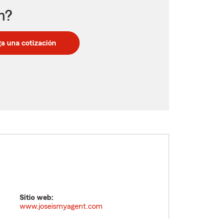
n?
a una cotización
Sitio web:
www.joseismyagent.com