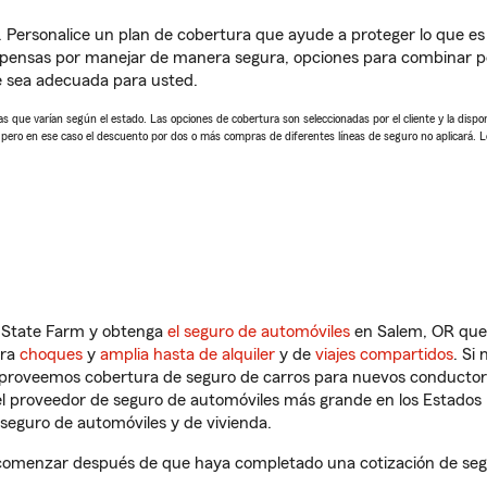
. Personalice un plan de cobertura que ayude a proteger lo que es 
pensas por manejar de manera segura, opciones para combinar pó
e sea adecuada para usted.
 que varían según el estado. Las opciones de cobertura son seleccionadas por el cliente y la disponib
, pero en ese caso el descuento por dos o más compras de diferentes líneas de seguro no aplicará. 
n State Farm y obtenga
el seguro de automóviles
en Salem, OR que 
tra
choques
y
amplia hasta de alquiler
y de
viajes compartidos
. Si
s proveemos cobertura de seguro de carros para nuevos conductores
l proveedor de seguro de automóviles más grande en los Estados
seguro de automóviles y de vivienda.
comenzar después de que haya completado una cotización de segur