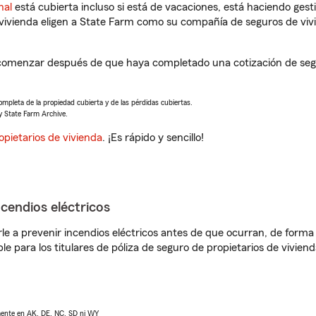
nal
está cubierta incluso si está de vacaciones, está haciendo gest
vivienda eligen a State Farm como su compañía de seguros de viv
comenzar después de que haya completado una cotización de segur
completa de la propiedad cubierta y de las pérdidas cubiertas.
y State Farm Archive.
opietarios de vivienda
. ¡Es rápido y sencillo!
ncendios eléctricos
e a prevenir incendios eléctricos antes de que ocurran, de forma 
le para los titulares de póliza de seguro de propietarios de vivie
lmente en AK, DE, NC, SD ni WY