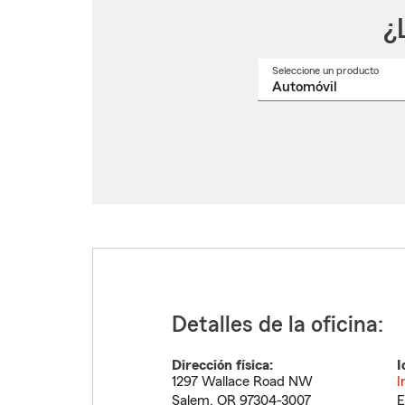
¿
Seleccione un producto
Selec
un
nomb
de
produ
del
menú
despl
Detalles de la oficina:
Dirección física:
I
1297 Wallace Road NW
I
Salem
,
OR
97304-3007
E