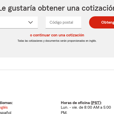
Le gustaría obtener una cotizació
cione
Código postal
Ingresa
Ingresa
Obteng
_____
un
un
re
código
código
cto
o continuar con una cotización
postal
postal
de
de
Todas las cotizaciones y documentos serán proporcionados en inglés.
egable
5
5
dígitos
dígitos
diomas:
Horas de oficina (
PST
):
nglés
Lun. - vie. de 8:00 AM a 5:00
spañol
PM.