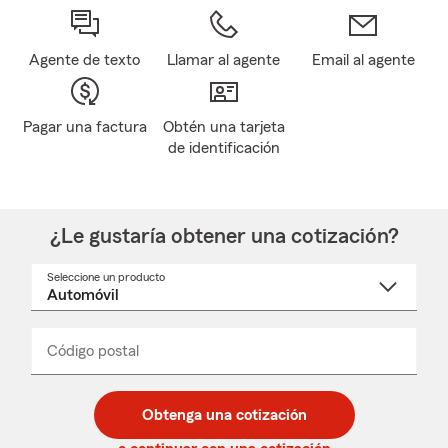
Agente de texto
Llamar al agente
Email al agente
Pagar una factura
Obtén una tarjeta
de identificación
¿Le gustaría obtener una cotización?
Seleccione un producto
Seleccione
un
nombre
de
producto
del
Código postal
Ingresa
Ingresa
_____
menú
un
un
desplegable
código
código
postal
postal
Obtenga una cotización
de
de
5
5