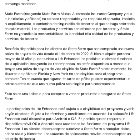
convenga mantener.
State Farm (incluyendo State Farm Mutual Automobile Insurance Company y sus
subsidiarias y afiliadas) no se hace responsable y no respalda ni aprueba, implícita
ni explícitamente, el contenido de ningún sitio de terceros al que se haga referencia
en este material. Los productos y servicios son ofrecidos por terceros y State
Farm no garantiza la mercantabilidad, la idoneidad ni la calidad de los productos y
servicios de terceros.
Beneficio disponible para los clientes de State Farm que han comprado una nueva
póliza de seguro de vida desde el 1 de enero de 2022. Si bien cualquier persona
mayor de 18 años puede unirse a Life Enhanced, es posible que ciertas funciones
de la aplicación, incluyendo las recompensas, no estén disponibles a menos que
tengas una póliza de seguro de vida elegible de State Farm.En este momento, los
titulares de póliza en Florida y New York no son elegibles para el programa
completo.Ten en cuenta que algunos titulares de póliza pueden experimentar un
retraso antes de que una nueva póliza sea elegible para recompensas.
Esto no es una solicitud para comprar o vender productos de seguros de State
Farm.
La participación de Life Enhanced está sujeta a la elegibilidad del programa y varía
según el estado. Sujeto a los términos y condiciones del acuerdo. La aplicación Life
Enhanced está disponible para Android e iOS. Es posible que se requiera un
dispositivo móvil iOS o Android para usar todas las funciones del programa Life
Enhanced. Los clientes deben aceptar autorizar a State Farm a recopilar datos
sobre salud y bienestar. Los usuarios de aplicaciones móviles deben aceptar un
acuerdo de licencia.