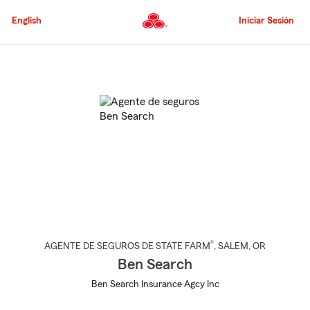
Pasar
al
English
Iniciar Sesión
contenido
principal
Comienzo
del
contenido
principal
®
AGENTE DE SEGUROS DE STATE FARM
,
SALEM
, OR
Ben Search
Ben Search Insurance Agcy Inc