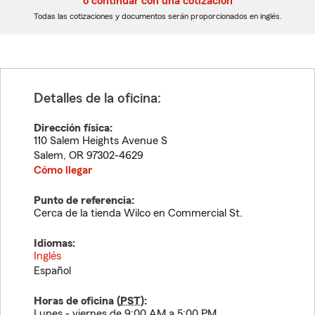
o continuar con una cotización
dígitos
dígitos
Todas las cotizaciones y documentos serán proporcionados en inglés.
Detalles de la oficina:
Dirección física:
110 Salem Heights Avenue S
Salem
,
OR
97302-4629
Cómo llegar
Punto de referencia:
Cerca de la tienda Wilco en Commercial St.
Idiomas:
Inglés
Español
Horas de oficina (
PST
):
Lunes - viernes de 9:00 AM a 5:00 PM