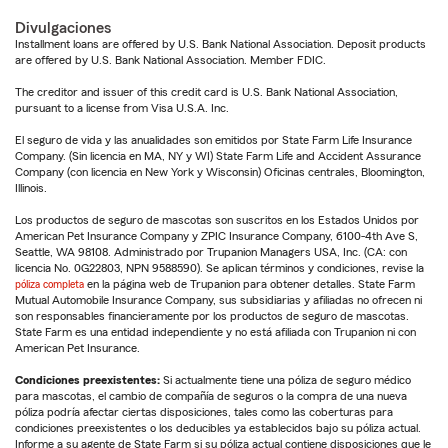
Divulgaciones
Installment loans are offered by U.S. Bank National Association. Deposit products
are offered by U.S. Bank National Association. Member FDIC.
The creditor and issuer of this credit card is U.S. Bank National Association,
pursuant to a license from Visa U.S.A. Inc.
El seguro de vida y las anualidades son emitidos por State Farm Life Insurance
Company. (Sin licencia en MA, NY y WI) State Farm Life and Accident Assurance
Company (con licencia en New York y Wisconsin) Oficinas centrales, Bloomington,
Illinois.
Los productos de seguro de mascotas son suscritos en los Estados Unidos por
American Pet Insurance Company y ZPIC Insurance Company, 6100-4th Ave S,
Seattle, WA 98108. Administrado por Trupanion Managers USA, Inc. (CA: con
licencia No. 0G22803, NPN 9588590). Se aplican términos y condiciones, revise la
póliza completa
en la página web de Trupanion para obtener detalles. State Farm
Mutual Automobile Insurance Company, sus subsidiarias y afiliadas no ofrecen ni
son responsables financieramente por los productos de seguro de mascotas.
State Farm es una entidad independiente y no está afiliada con Trupanion ni con
American Pet Insurance.
Condiciones preexistentes:
Si actualmente tiene una póliza de seguro médico
para mascotas, el cambio de compañía de seguros o la compra de una nueva
póliza podría afectar ciertas disposiciones, tales como las coberturas para
condiciones preexistentes o los deducibles ya establecidos bajo su póliza actual.
Informe a su agente de State Farm si su póliza actual contiene disposiciones que le