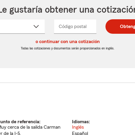
Le gustaría obtener una cotizació
cione
Código postal
Ingresa
Ingresa
Obteng
_____
un
un
re
código
código
cto
o continuar con una cotización
postal
postal
de
de
Todas las cotizaciones y documentos serán proporcionados en inglés.
egable
5
5
dígitos
dígitos
unto de referencia:
Idiomas:
uy cerca de la salida Carman
Inglés
r de la I-5.
Español