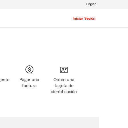
English
Iniciar Sesión
gente
Pagar una
Obtén una
factura
tarjeta de
identificación