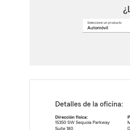
¿
Seleccione un producto
Selec
un
nomb
de
produ
del
menú
despl
Detalles de la oficina:
Dirección física:
P
15350 SW Sequoia Parkway
M
Suite 180
D