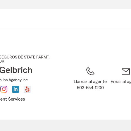
Pasar
al
contenido
principal
®
SEGUROS DE STATE FARM
,
 OR
Gelbrich
h Ins Agency Inc
Llamar al agente
Email al a
503-554-1200
ent Services