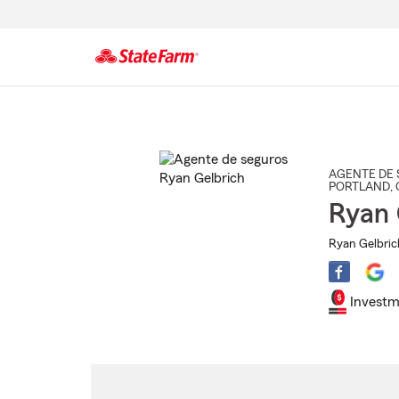
Comienzo
del
contenido
principal
AGENTE DE 
PORTLAND
,
Ryan 
Ryan Gelbric
Investm