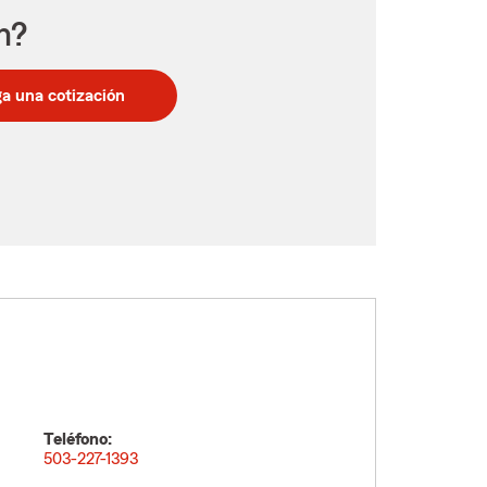
n?
a una cotización
Teléfono:
503-227-1393