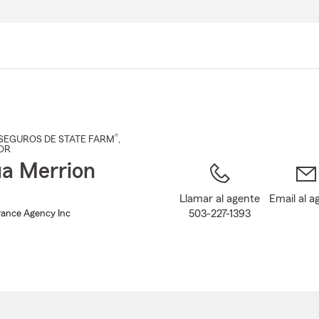
Pasar
al
contenido
principal
®
SEGUROS DE STATE FARM
,
 OR
a Merrion
Llamar al agente
Email al a
503-227-1393
rance Agency Inc