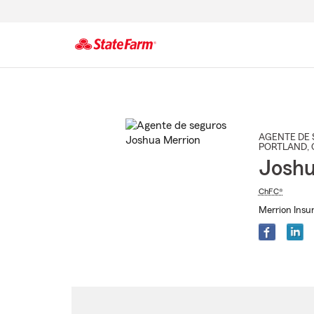
Comienzo
del
contenido
principal
AGENTE DE 
PORTLAND
,
Joshu
ChFC®
Merrion Insu