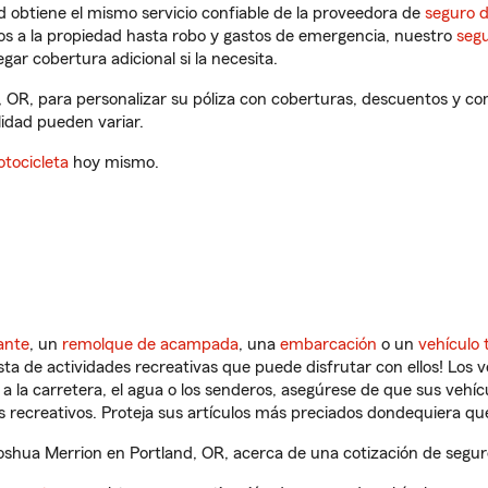
 obtiene el mismo servicio confiable de la proveedora de
seguro 
os a la propiedad hasta robo y gastos de emergencia, nuestro
segu
gar cobertura adicional si la necesita.
, OR, para personalizar su póliza con coberturas, descuentos y c
ilidad pueden variar.
tocicleta
hoy mismo.
ante
, un
remolque de acampada
, una
embarcación
o un
vehículo 
ista de actividades recreativas que puede disfrutar con ellos! Los 
a la carretera, el agua o los senderos, asegúrese de que sus vehí
 recreativos. Proteja sus artículos más preciados dondequiera qu
hua Merrion en Portland, OR, acerca de una cotización de seguro