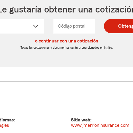
Le gustaría obtener una cotizació
cione
Código postal
Ingresa
Ingresa
Obteng
_____
un
un
re
código
código
cto
o continuar con una cotización
postal
postal
de
de
Todas las cotizaciones y documentos serán proporcionados en inglés.
egable
5
5
dígitos
dígitos
diomas:
Sitio web:
nglés
www.jmerrioninsurance.com