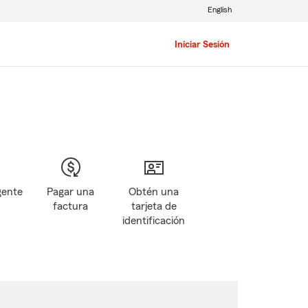
English
Iniciar Sesión
gente
Pagar una
Obtén una
factura
tarjeta de
identificación