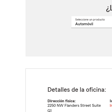
¿
Seleccione un producto
Selec
un
nomb
de
produ
del
menú
despl
Detalles de la oficina:
Dirección física:
I
2250 NW Flanders Street Suite
I
G1