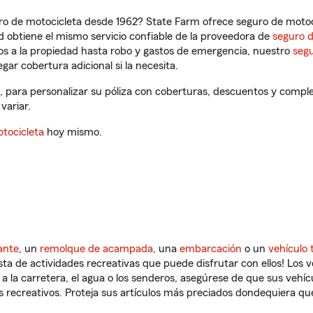
ro de motocicleta desde 1962? State Farm ofrece seguro de motoci
 obtiene el mismo servicio confiable de la proveedora de
seguro 
os a la propiedad hasta robo y gastos de emergencia, nuestro
segu
gar cobertura adicional si la necesita.
, para personalizar su póliza con coberturas, descuentos y compl
variar.
tocicleta
hoy mismo.
ante
, un
remolque de acampada
, una
embarcación
o un
vehículo 
ista de actividades recreativas que puede disfrutar con ellos! Los 
a la carretera, el agua o los senderos, asegúrese de que sus vehí
 recreativos. Proteja sus artículos más preciados dondequiera qu