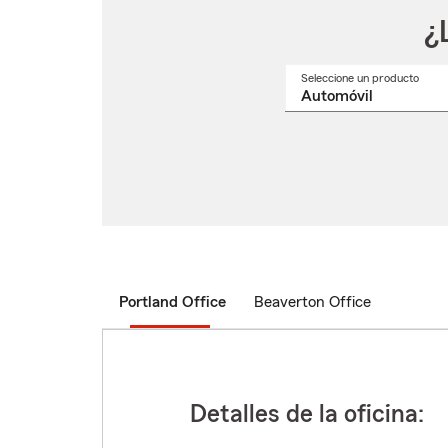
¿
Seleccione un producto
Selec
un
nomb
de
produ
del
menú
despl
Portland Office
Beaverton Office
Detalles de la oficina: