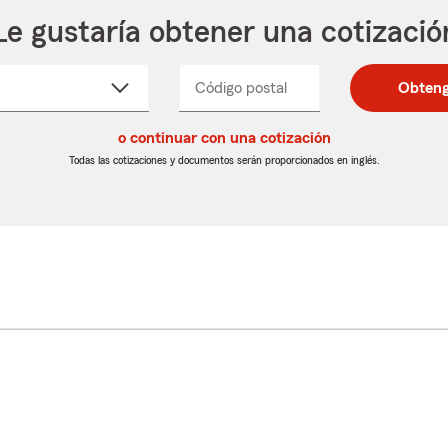
Le gustaría obtener una cotizació
cione
Código postal
Ingresa
Ingresa
Obteng
_____
un
un
re
código
código
cto
o continuar con una cotización
postal
postal
de
de
Todas las cotizaciones y documentos serán proporcionados en inglés.
egable
5
5
dígitos
dígitos