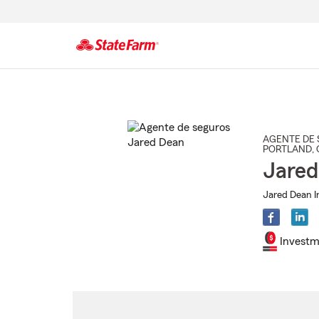
Comienzo
del
contenido
principal
AGENTE DE 
PORTLAND
,
Jared
Jared Dean I
Investm