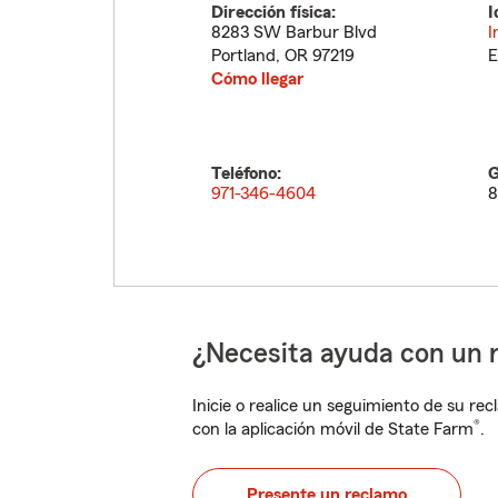
Dirección física:
I
8283 SW Barbur Blvd
I
Portland
,
OR
97219
E
Cómo llegar
Teléfono:
G
971-346-4604
8
¿Necesita ayuda con un 
Inicie o realice un seguimiento de su rec
®
con la aplicación móvil de State Farm
.
Presente un reclamo