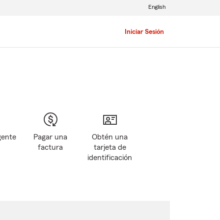
English
Iniciar Sesión
gente
Pagar una
Obtén una
factura
tarjeta de
identificación