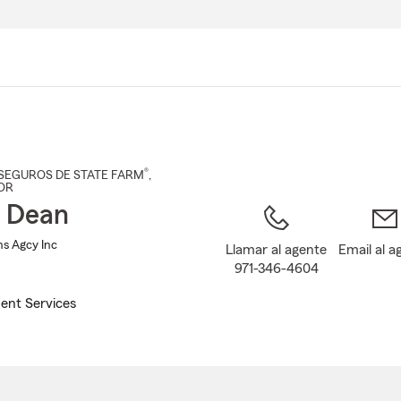
Pasar
al
contenido
principal
®
SEGUROS DE STATE FARM
,
 OR
 Dean
ns Agcy Inc
Llamar al agente
Email al a
971-346-4604
ent Services