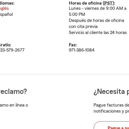
diomas:
Horas de oficina (
PST
):
nglés
Lunes - viernes de 9:00 AM a
spañol
5:00 PM
Después de horas de oficina
con cita previa
Servicio al cliente las 24 horas
ratis:
Fax:
33-579-2677
971-386-1084
reclamo?
¿Necesita 
lamo en línea o
Pague facturas de
notificaciones y 
Pague a s