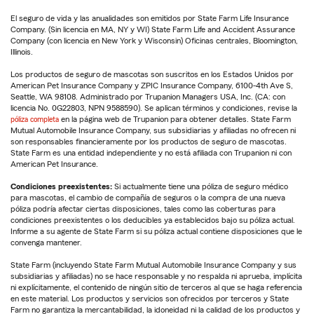
El seguro de vida y las anualidades son emitidos por State Farm Life Insurance
Company. (Sin licencia en MA, NY y WI) State Farm Life and Accident Assurance
Company (con licencia en New York y Wisconsin) Oficinas centrales, Bloomington,
Illinois.
Los productos de seguro de mascotas son suscritos en los Estados Unidos por
American Pet Insurance Company y ZPIC Insurance Company, 6100-4th Ave S,
Seattle, WA 98108. Administrado por Trupanion Managers USA, Inc. (CA: con
licencia No. 0G22803, NPN 9588590). Se aplican términos y condiciones, revise la
póliza completa
en la página web de Trupanion para obtener detalles. State Farm
Mutual Automobile Insurance Company, sus subsidiarias y afiliadas no ofrecen ni
son responsables financieramente por los productos de seguro de mascotas.
State Farm es una entidad independiente y no está afiliada con Trupanion ni con
American Pet Insurance.
Condiciones preexistentes:
Si actualmente tiene una póliza de seguro médico
para mascotas, el cambio de compañía de seguros o la compra de una nueva
póliza podría afectar ciertas disposiciones, tales como las coberturas para
condiciones preexistentes o los deducibles ya establecidos bajo su póliza actual.
Informe a su agente de State Farm si su póliza actual contiene disposiciones que le
convenga mantener.
State Farm (incluyendo State Farm Mutual Automobile Insurance Company y sus
subsidiarias y afiliadas) no se hace responsable y no respalda ni aprueba, implícita
ni explícitamente, el contenido de ningún sitio de terceros al que se haga referencia
en este material. Los productos y servicios son ofrecidos por terceros y State
Farm no garantiza la mercantabilidad, la idoneidad ni la calidad de los productos y