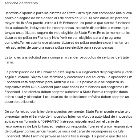
servicios de terceros.
Beneficio disponible para los clientes de State Farm que han comprado una nueva
póliza de seguro de vida desde el 1 de enero de 2022. Si bien cualquier persona
mayor de 18 años puede unirse a Life Enhanced, es posible que ciertas funciones
de la aplicación, incluyendo las recompensas, no estén disponibles a menos que
tengas una póliza de seguro de vida elegible de State Farm.En este momento, los
titulares de póliza en Florida y New York no son elegibles para el programa
completo.Ten en cuenta que algunos titulares de póliza pueden experimentar un
retraso antes de que una nueva póliza sea elegible para recompensas.
Esto no es una solicitud para comprar o vender productos de seguros de State
Farm.
La participación de Life Enhanced está sujeta a la elegibilidad del programa y varía
según el estado. Sujeto a los términos y condiciones del acuerdo. La aplicación Life
Enhanced está disponible para Android e iOS. Es posible que se requiera un
dispositivo móvil iOS o Android para usar todas las funciones del programa Life
Enhanced. Los clientes deben aceptar autorizar a State Farm a recopilar datos
sobre salud y bienestar. Los usuarios de aplicaciones móviles deben aceptar un
acuerdo de licencia.
De conformidad con la ley de impuestos pertinente, State Farm puede enviarte y
presentar ante el Servicio de Impuestos Internos y/u otra autoridad de impuestos
aplicable un Formulario 1099-MISC (ingresos misceláneos) por el canje de
recompensas de Life Enhanced, según corresponda. Tú eres el único responsable
de cualquier consecuencia fiscal que surja del canje de recompensas de Life
Enhanced. State Farm no provee asesoría fiscal ni legal. Es posible que desees