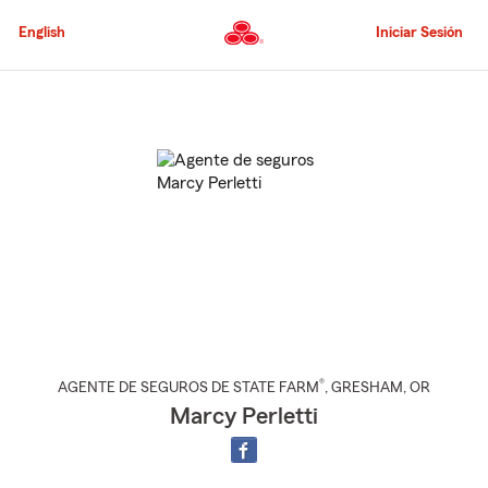
Pasar
al
English
Iniciar Sesión
contenido
principal
Comienzo
del
contenido
principal
®
AGENTE DE SEGUROS DE STATE FARM
,
GRESHAM
, OR
Marcy Perletti