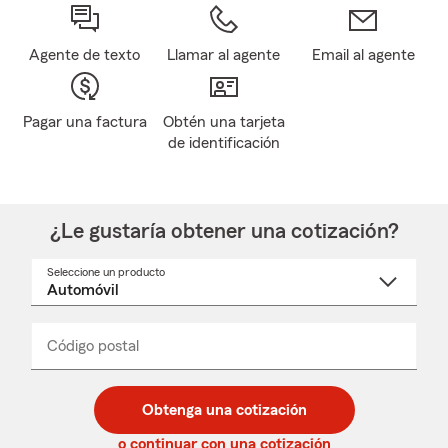
Agente de texto
Llamar al agente
Email al agente
Pagar una factura
Obtén una tarjeta
de identificación
¿Le gustaría obtener una cotización?
Seleccione un producto
Seleccione
un
nombre
de
producto
del
Código postal
Ingresa
Ingresa
_____
menú
un
un
desplegable
código
código
postal
postal
Obtenga una cotización
de
de
5
5
o continuar con una cotización