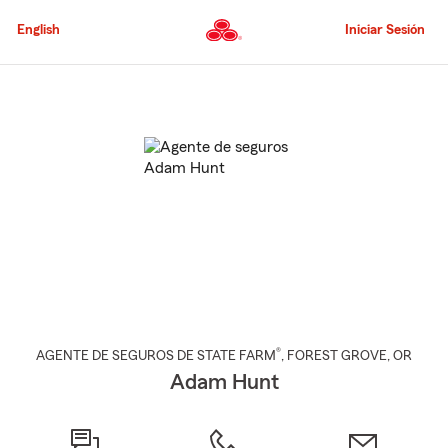
Pasar
al
English
Iniciar Sesión
contenido
principal
Comienzo
del
contenido
principal
®
AGENTE DE SEGUROS DE STATE FARM
,
FOREST GROVE
, OR
Adam Hunt