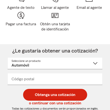
Agente de texto
Llamar al agente
Email al agente
Pagar una factura
Obtén una tarjeta
de identificación
¿Le gustaría obtener una cotización?
Seleccione un producto
Seleccione
un
nombre
de
producto
del
Código postal
Ingresa
Ingresa
_____
menú
un
un
desplegable
código
código
postal
postal
Obtenga una cotización
de
de
5
5
o continuar con una cotización
dígitos
dígitos
Todas las cotizaciones y documentos serán proporcionados en inglés.