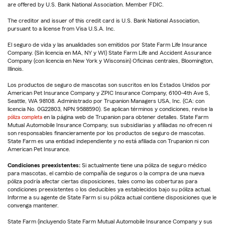
are offered by U.S. Bank National Association. Member FDIC.
The creditor and issuer of this credit card is U.S. Bank National Association,
pursuant to a license from Visa U.S.A. Inc.
El seguro de vida y las anualidades son emitidos por State Farm Life Insurance
Company. (Sin licencia en MA, NY y WI) State Farm Life and Accident Assurance
Company (con licencia en New York y Wisconsin) Oficinas centrales, Bloomington,
Illinois.
Los productos de seguro de mascotas son suscritos en los Estados Unidos por
American Pet Insurance Company y ZPIC Insurance Company, 6100-4th Ave S,
Seattle, WA 98108. Administrado por Trupanion Managers USA, Inc. (CA: con
licencia No. 0G22803, NPN 9588590). Se aplican términos y condiciones, revise la
póliza completa
en la página web de Trupanion para obtener detalles. State Farm
Mutual Automobile Insurance Company, sus subsidiarias y afiliadas no ofrecen ni
son responsables financieramente por los productos de seguro de mascotas.
State Farm es una entidad independiente y no está afiliada con Trupanion ni con
American Pet Insurance.
Condiciones preexistentes:
Si actualmente tiene una póliza de seguro médico
para mascotas, el cambio de compañía de seguros o la compra de una nueva
póliza podría afectar ciertas disposiciones, tales como las coberturas para
condiciones preexistentes o los deducibles ya establecidos bajo su póliza actual.
Informe a su agente de State Farm si su póliza actual contiene disposiciones que le
convenga mantener.
State Farm (incluyendo State Farm Mutual Automobile Insurance Company y sus