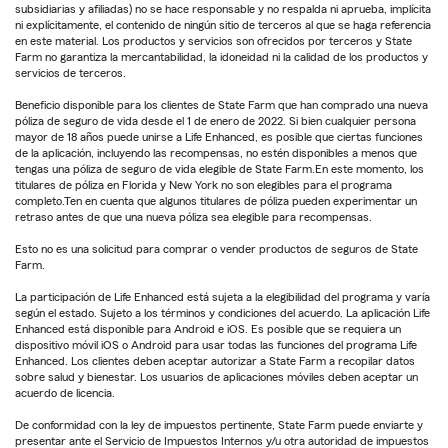
subsidiarias y afiliadas) no se hace responsable y no respalda ni aprueba, implícita
ni explícitamente, el contenido de ningún sitio de terceros al que se haga referencia
en este material. Los productos y servicios son ofrecidos por terceros y State
Farm no garantiza la mercantabilidad, la idoneidad ni la calidad de los productos y
servicios de terceros.
Beneficio disponible para los clientes de State Farm que han comprado una nueva
póliza de seguro de vida desde el 1 de enero de 2022. Si bien cualquier persona
mayor de 18 años puede unirse a Life Enhanced, es posible que ciertas funciones
de la aplicación, incluyendo las recompensas, no estén disponibles a menos que
tengas una póliza de seguro de vida elegible de State Farm.En este momento, los
titulares de póliza en Florida y New York no son elegibles para el programa
completo.Ten en cuenta que algunos titulares de póliza pueden experimentar un
retraso antes de que una nueva póliza sea elegible para recompensas.
Esto no es una solicitud para comprar o vender productos de seguros de State
Farm.
La participación de Life Enhanced está sujeta a la elegibilidad del programa y varía
según el estado. Sujeto a los términos y condiciones del acuerdo. La aplicación Life
Enhanced está disponible para Android e iOS. Es posible que se requiera un
dispositivo móvil iOS o Android para usar todas las funciones del programa Life
Enhanced. Los clientes deben aceptar autorizar a State Farm a recopilar datos
sobre salud y bienestar. Los usuarios de aplicaciones móviles deben aceptar un
acuerdo de licencia.
De conformidad con la ley de impuestos pertinente, State Farm puede enviarte y
presentar ante el Servicio de Impuestos Internos y/u otra autoridad de impuestos