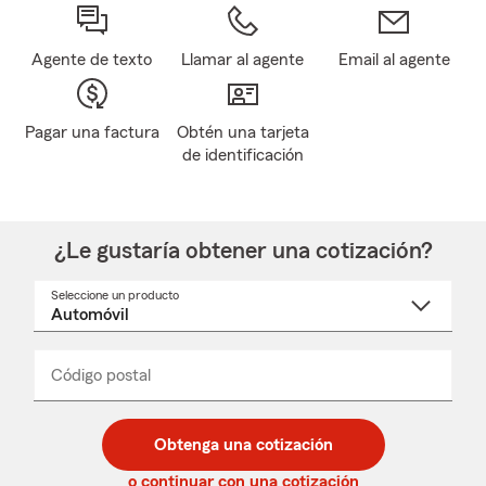
Agente de texto
Llamar al agente
Email al agente
Pagar una factura
Obtén una tarjeta
de identificación
¿Le gustaría obtener una cotización?
Seleccione un producto
Seleccione
un
nombre
de
producto
del
Código postal
Ingresa
Ingresa
_____
menú
un
un
desplegable
código
código
postal
postal
Obtenga una cotización
de
de
5
5
o continuar con una cotización