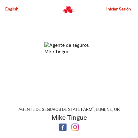
Pasar
al
English
Iniciar Sesión
contenido
principal
Comienzo
del
contenido
principal
®
AGENTE DE SEGUROS DE STATE FARM
,
EUGENE
, OR
Mike Tingue