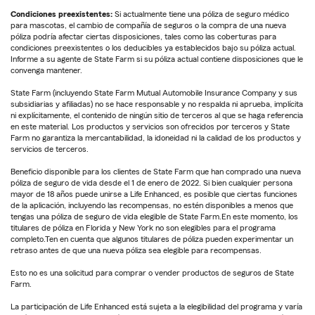
Condiciones preexistentes:
Si actualmente tiene una póliza de seguro médico
para mascotas, el cambio de compañía de seguros o la compra de una nueva
póliza podría afectar ciertas disposiciones, tales como las coberturas para
condiciones preexistentes o los deducibles ya establecidos bajo su póliza actual.
Informe a su agente de State Farm si su póliza actual contiene disposiciones que le
convenga mantener.
State Farm (incluyendo State Farm Mutual Automobile Insurance Company y sus
subsidiarias y afiliadas) no se hace responsable y no respalda ni aprueba, implícita
ni explícitamente, el contenido de ningún sitio de terceros al que se haga referencia
en este material. Los productos y servicios son ofrecidos por terceros y State
Farm no garantiza la mercantabilidad, la idoneidad ni la calidad de los productos y
servicios de terceros.
Beneficio disponible para los clientes de State Farm que han comprado una nueva
póliza de seguro de vida desde el 1 de enero de 2022. Si bien cualquier persona
mayor de 18 años puede unirse a Life Enhanced, es posible que ciertas funciones
de la aplicación, incluyendo las recompensas, no estén disponibles a menos que
tengas una póliza de seguro de vida elegible de State Farm.En este momento, los
titulares de póliza en Florida y New York no son elegibles para el programa
completo.Ten en cuenta que algunos titulares de póliza pueden experimentar un
retraso antes de que una nueva póliza sea elegible para recompensas.
Esto no es una solicitud para comprar o vender productos de seguros de State
Farm.
La participación de Life Enhanced está sujeta a la elegibilidad del programa y varía