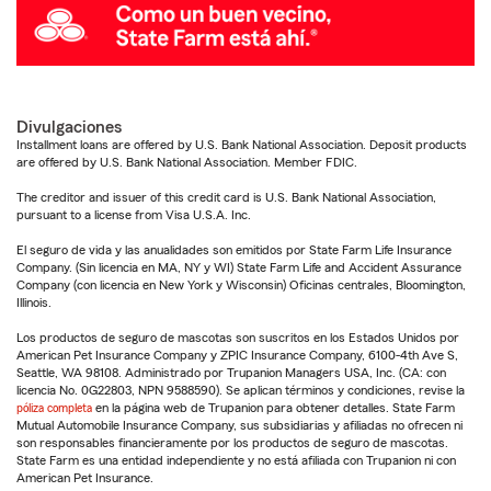
Divulgaciones
Installment loans are offered by U.S. Bank National Association. Deposit products
are offered by U.S. Bank National Association. Member FDIC.
The creditor and issuer of this credit card is U.S. Bank National Association,
pursuant to a license from Visa U.S.A. Inc.
El seguro de vida y las anualidades son emitidos por State Farm Life Insurance
Company. (Sin licencia en MA, NY y WI) State Farm Life and Accident Assurance
Company (con licencia en New York y Wisconsin) Oficinas centrales, Bloomington,
Illinois.
Los productos de seguro de mascotas son suscritos en los Estados Unidos por
American Pet Insurance Company y ZPIC Insurance Company, 6100-4th Ave S,
Seattle, WA 98108. Administrado por Trupanion Managers USA, Inc. (CA: con
licencia No. 0G22803, NPN 9588590). Se aplican términos y condiciones, revise la
póliza completa
en la página web de Trupanion para obtener detalles. State Farm
Mutual Automobile Insurance Company, sus subsidiarias y afiliadas no ofrecen ni
son responsables financieramente por los productos de seguro de mascotas.
State Farm es una entidad independiente y no está afiliada con Trupanion ni con
American Pet Insurance.