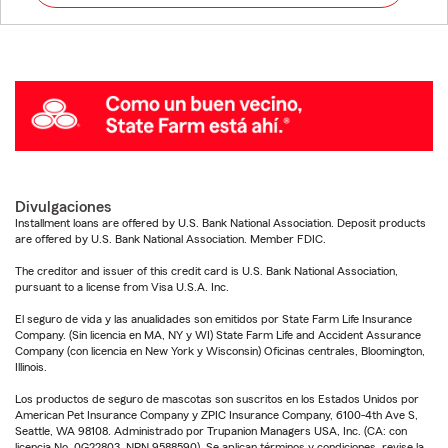
Divulgaciones
Installment loans are offered by U.S. Bank National Association. Deposit products
are offered by U.S. Bank National Association. Member FDIC.
The creditor and issuer of this credit card is U.S. Bank National Association,
pursuant to a license from Visa U.S.A. Inc.
El seguro de vida y las anualidades son emitidos por State Farm Life Insurance
Company. (Sin licencia en MA, NY y WI) State Farm Life and Accident Assurance
Company (con licencia en New York y Wisconsin) Oficinas centrales, Bloomington,
Illinois.
Los productos de seguro de mascotas son suscritos en los Estados Unidos por
American Pet Insurance Company y ZPIC Insurance Company, 6100-4th Ave S,
Seattle, WA 98108. Administrado por Trupanion Managers USA, Inc. (CA: con
licencia No. 0G22803, NPN 9588590). Se aplican términos y condiciones, revise la