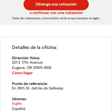
postal
postal
Obtenga una cotización
de
de
5
5
o continuar con una cotización
dígitos
dígitos
Todas las cotizaciones y documentos serán proporcionados en inglés.
Detalles de la oficina:
Dirección física:
201 E 17th Avenue
Eugene
,
OR
97401-4106
Cómo llegar
Punto de referencia:
En 18th St, detrás de Safeway
Idiomas:
Inglés
Español