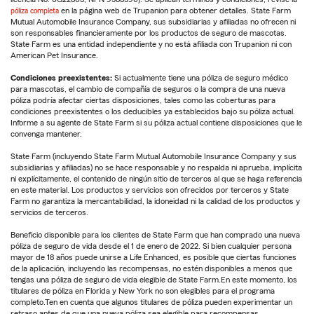
póliza completa
en la página web de Trupanion para obtener detalles. State Farm
Mutual Automobile Insurance Company, sus subsidiarias y afiliadas no ofrecen ni
son responsables financieramente por los productos de seguro de mascotas.
State Farm es una entidad independiente y no está afiliada con Trupanion ni con
American Pet Insurance.
Condiciones preexistentes:
Si actualmente tiene una póliza de seguro médico
para mascotas, el cambio de compañía de seguros o la compra de una nueva
póliza podría afectar ciertas disposiciones, tales como las coberturas para
condiciones preexistentes o los deducibles ya establecidos bajo su póliza actual.
Informe a su agente de State Farm si su póliza actual contiene disposiciones que le
convenga mantener.
State Farm (incluyendo State Farm Mutual Automobile Insurance Company y sus
subsidiarias y afiliadas) no se hace responsable y no respalda ni aprueba, implícita
ni explícitamente, el contenido de ningún sitio de terceros al que se haga referencia
en este material. Los productos y servicios son ofrecidos por terceros y State
Farm no garantiza la mercantabilidad, la idoneidad ni la calidad de los productos y
servicios de terceros.
Beneficio disponible para los clientes de State Farm que han comprado una nueva
póliza de seguro de vida desde el 1 de enero de 2022. Si bien cualquier persona
mayor de 18 años puede unirse a Life Enhanced, es posible que ciertas funciones
de la aplicación, incluyendo las recompensas, no estén disponibles a menos que
tengas una póliza de seguro de vida elegible de State Farm.En este momento, los
titulares de póliza en Florida y New York no son elegibles para el programa
completo.Ten en cuenta que algunos titulares de póliza pueden experimentar un
retraso antes de que una nueva póliza sea elegible para recompensas.