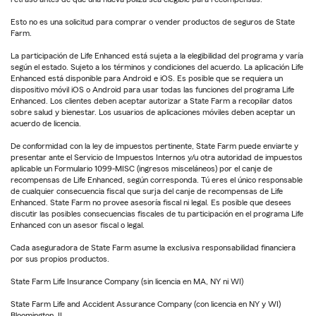
Esto no es una solicitud para comprar o vender productos de seguros de State
Farm.
La participación de Life Enhanced está sujeta a la elegibilidad del programa y varía
según el estado. Sujeto a los términos y condiciones del acuerdo. La aplicación Life
Enhanced está disponible para Android e iOS. Es posible que se requiera un
dispositivo móvil iOS o Android para usar todas las funciones del programa Life
Enhanced. Los clientes deben aceptar autorizar a State Farm a recopilar datos
sobre salud y bienestar. Los usuarios de aplicaciones móviles deben aceptar un
acuerdo de licencia.
De conformidad con la ley de impuestos pertinente, State Farm puede enviarte y
presentar ante el Servicio de Impuestos Internos y/u otra autoridad de impuestos
aplicable un Formulario 1099-MISC (ingresos misceláneos) por el canje de
recompensas de Life Enhanced, según corresponda. Tú eres el único responsable
de cualquier consecuencia fiscal que surja del canje de recompensas de Life
Enhanced. State Farm no provee asesoría fiscal ni legal. Es posible que desees
discutir las posibles consecuencias fiscales de tu participación en el programa Life
Enhanced con un asesor fiscal o legal.
Cada aseguradora de State Farm asume la exclusiva responsabilidad financiera
por sus propios productos.
State Farm Life Insurance Company (sin licencia en MA, NY ni WI)
State Farm Life and Accident Assurance Company (con licencia en NY y WI)
Bloomington, IL