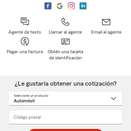
Agente de texto
Llamar al agente
Email al agente
Pagar una factura
Obtén una tarjeta
de identificación
¿Le gustaría obtener una cotización?
Seleccione un producto
Seleccione
un
nombre
de
producto
del
Código postal
Ingresa
Ingresa
_____
menú
un
un
desplegable
código
código