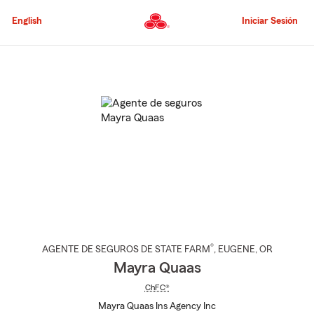
Pasar
al
English
Iniciar Sesión
contenido
principal
Comienzo
del
contenido
principal
®
AGENTE DE SEGUROS DE STATE FARM
,
EUGENE
, OR
Mayra Quaas
ChFC®
Mayra Quaas Ins Agency Inc