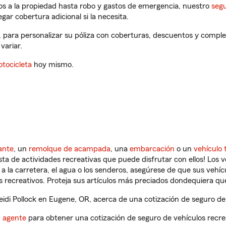
os a la propiedad hasta robo y gastos de emergencia, nuestro
segu
gar cobertura adicional si la necesita.
, para personalizar su póliza con coberturas, descuentos y compl
variar.
tocicleta
hoy mismo.
ante
, un
remolque de acampada
, una
embarcación
o un
vehículo 
ista de actividades recreativas que puede disfrutar con ellos! Los 
a la carretera, el agua o los senderos, asegúrese de que sus vehí
 recreativos. Proteja sus artículos más preciados dondequiera qu
di Pollock en Eugene, OR, acerca de una cotización de seguro de 
n agente
para obtener una cotización de seguro de vehículos recre