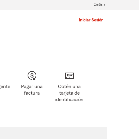
English
Iniciar Sesión
gente
Pagar una
Obtén una
factura
tarjeta de
identificación