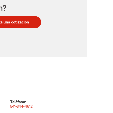
n?
a una cotización
Teléfono:
541-344-4612