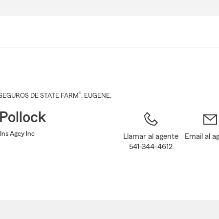
Pasar
al
contenido
principal
®
SEGUROS DE STATE FARM
,
EUGENE
,
 Pollock
 Ins Agcy Inc
Llamar al agente
Email al a
541-344-4612