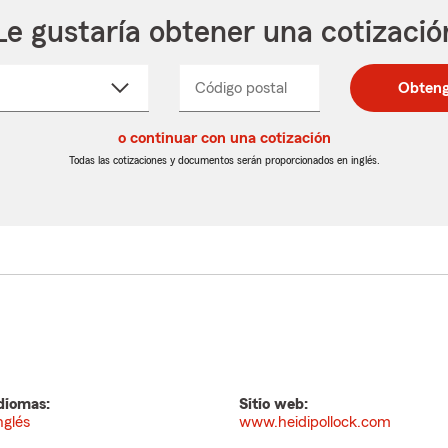
Le gustaría obtener una cotizació
cione
Código postal
Ingresa
Ingresa
Obteng
_____
un
un
re
código
código
cto
o continuar con una cotización
postal
postal
de
de
Todas las cotizaciones y documentos serán proporcionados en inglés.
egable
5
5
dígitos
dígitos
diomas:
Sitio web:
nglés
www.heidipollock.com