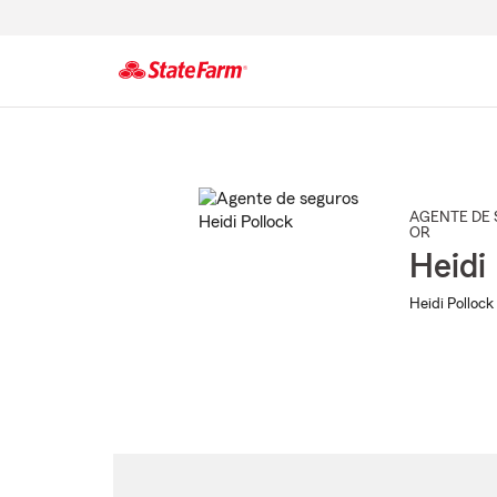
Comienzo
del
contenido
principal
AGENTE DE 
OR
Heidi
Heidi Pollock