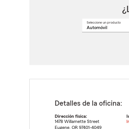
¿
Seleccione un producto
Selec
un
nomb
de
produ
del
menú
despl
Detalles de la oficina:
Dirección física:
I
1478 Willamette Street
I
Eugene
,
OR
97401-4049