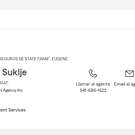
Pasar
al
contenido
principal
®
SEGUROS DE STATE FARM
,
EUGENE
,
 Suklje
CLU®
Llamar al agente
Email al a
541-686-1522
ns Agency Inc
ent Services