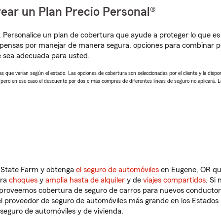
ear un Plan Precio Personal®
. Personalice un plan de cobertura que ayude a proteger lo que es 
pensas por manejar de manera segura, opciones para combinar pól
e sea adecuada para usted.
 que varían según el estado. Las opciones de cobertura son seleccionadas por el cliente y la disponib
, pero en ese caso el descuento por dos o más compras de diferentes líneas de seguro no aplicará. 
n State Farm y obtenga
el seguro de automóviles
en Eugene, OR que
tra
choques
y
amplia hasta de alquiler
y de
viajes compartidos
. Si
s proveemos cobertura de seguro de carros para nuevos conductores
l proveedor de seguro de automóviles más grande en los Estados
seguro de automóviles y de vivienda.