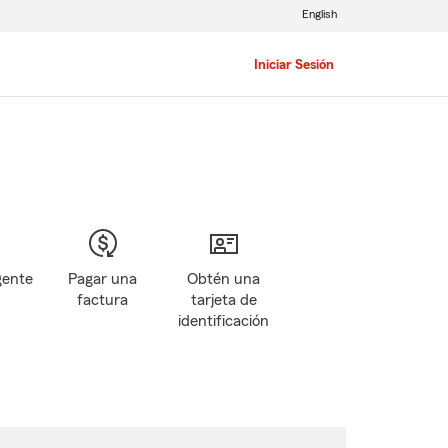
English
Iniciar Sesión
gente
Pagar una
Obtén una
factura
tarjeta de
identificación