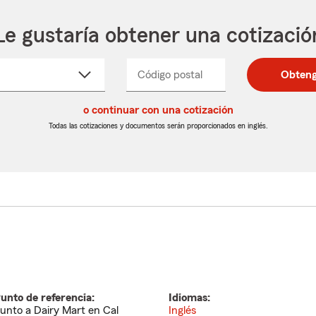
Le gustaría obtener una cotizació
cione
Código postal
Ingresa
Ingresa
Obteng
_____
un
un
re
código
código
cto
o continuar con una cotización
postal
postal
de
de
Todas las cotizaciones y documentos serán proporcionados en inglés.
egable
5
5
dígitos
dígitos
unto de referencia:
Idiomas:
unto a Dairy Mart en Cal
Inglés