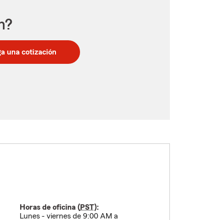
n?
a una cotización
Horas de oficina (
PST
):
Lunes - viernes de 9:00 AM a