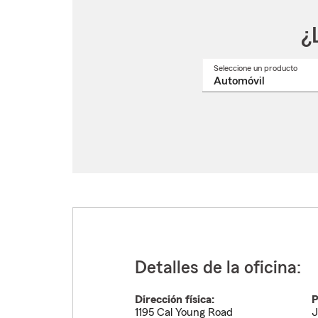
¿
Seleccione un producto
Selec
un
nomb
de
produ
del
menú
despl
Detalles de la oficina:
Dirección física:
P
1195 Cal Young Road
J