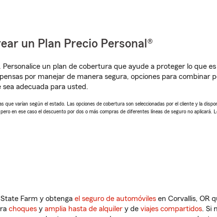
ear un Plan Precio Personal®
. Personalice un plan de cobertura que ayude a proteger lo que es 
mpensas por manejar de manera segura, opciones para combinar p
e sea adecuada para usted.
 que varían según el estado. Las opciones de cobertura son seleccionadas por el cliente y la disponib
, pero en ese caso el descuento por dos o más compras de diferentes líneas de seguro no aplicará. 
n State Farm y obtenga
el seguro de automóviles
en Corvallis, OR q
tra
choques
y
amplia hasta de alquiler
y de
viajes compartidos
. Si