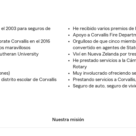
e el 2003 para seguros de
He recibido varios premios de 
Apoyo a Corvallis Fire Departm
rate Corvallis en el 2016
Orgulloso de que cinco miemb
os maravillosos
convertido en agentes de Sta
Lutheran University
Viví en Nueva Zelanda por tre
He prestado servicios a la Cám
Rotary
ones)
Muy involucrado ofreciendo ser
istrito escolar de Corvallis
Prestando servicios a Corvallis
Seguro de auto, seguro de viv
Nuestra misión