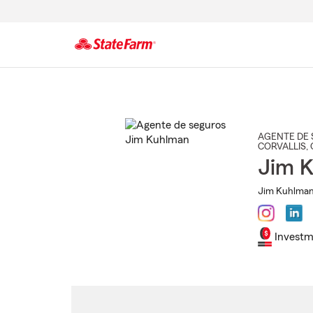
Comienzo
del
contenido
principal
AGENTE DE 
CORVALLIS
,
Jim 
Jim Kuhlman 
Investm