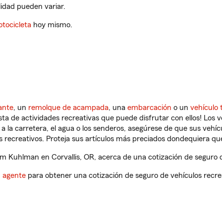
ilidad pueden variar.
tocicleta
hoy mismo.
ante
, un
remolque de acampada
, una
embarcación
o un
vehículo 
ista de actividades recreativas que puede disfrutar con ellos! Los 
a la carretera, el agua o los senderos, asegúrese de que sus vehí
 recreativos. Proteja sus artículos más preciados dondequiera qu
 Kuhlman en Corvallis, OR, acerca de una cotización de seguro d
n agente
para obtener una cotización de seguro de vehículos recre