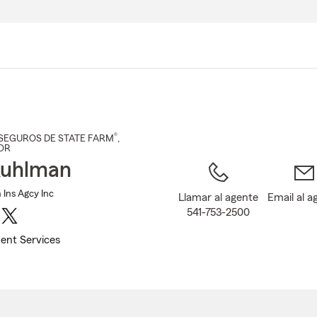
Pasar
al
contenido
principal
®
SEGUROS DE STATE FARM
,
 OR
Kuhlman
Ins Agcy Inc
Llamar al agente
Email al a
541-753-2500
ent Services