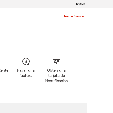
English
Iniciar Sesión
gente
Pagar una
Obtén una
factura
tarjeta de
identificación