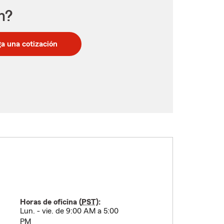
n?
a una cotización
Horas de oficina (
PST
):
Lun. - vie. de 9:00 AM a 5:00
PM