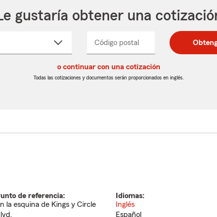
Le gustaría obtener una cotizació
cione
Código postal
Ingresa
Ingresa
Obteng
_____
un
un
re
código
código
cto
o continuar con una cotización
postal
postal
de
de
Todas las cotizaciones y documentos serán proporcionados en inglés.
egable
5
5
dígitos
dígitos
unto de referencia:
Idiomas:
n la esquina de Kings y Circle
Inglés
lvd.
Español