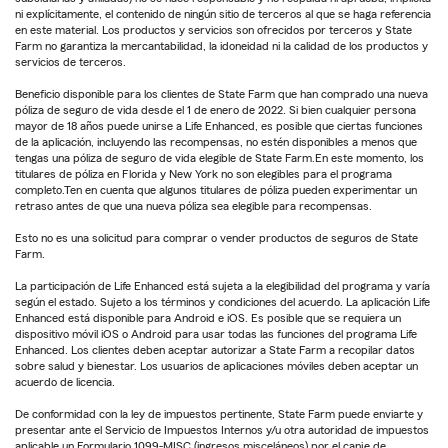
ni explícitamente, el contenido de ningún sitio de terceros al que se haga referencia
en este material. Los productos y servicios son ofrecidos por terceros y State
Farm no garantiza la mercantabilidad, la idoneidad ni la calidad de los productos y
servicios de terceros.
Beneficio disponible para los clientes de State Farm que han comprado una nueva
póliza de seguro de vida desde el 1 de enero de 2022. Si bien cualquier persona
mayor de 18 años puede unirse a Life Enhanced, es posible que ciertas funciones
de la aplicación, incluyendo las recompensas, no estén disponibles a menos que
tengas una póliza de seguro de vida elegible de State Farm.En este momento, los
titulares de póliza en Florida y New York no son elegibles para el programa
completo.Ten en cuenta que algunos titulares de póliza pueden experimentar un
retraso antes de que una nueva póliza sea elegible para recompensas.
Esto no es una solicitud para comprar o vender productos de seguros de State
Farm.
La participación de Life Enhanced está sujeta a la elegibilidad del programa y varía
según el estado. Sujeto a los términos y condiciones del acuerdo. La aplicación Life
Enhanced está disponible para Android e iOS. Es posible que se requiera un
dispositivo móvil iOS o Android para usar todas las funciones del programa Life
Enhanced. Los clientes deben aceptar autorizar a State Farm a recopilar datos
sobre salud y bienestar. Los usuarios de aplicaciones móviles deben aceptar un
acuerdo de licencia.
De conformidad con la ley de impuestos pertinente, State Farm puede enviarte y
presentar ante el Servicio de Impuestos Internos y/u otra autoridad de impuestos
aplicable un Formulario 1099-MISC (ingresos misceláneos) por el canje de