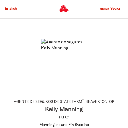
Pasar
al
English
Iniciar Sesión
contenido
principal
Comienzo
del
contenido
principal
®
AGENTE DE SEGUROS DE STATE FARM
,
BEAVERTON
, OR
Kelly Manning
ChFC®
Manning Ins and Fin Svcs Inc