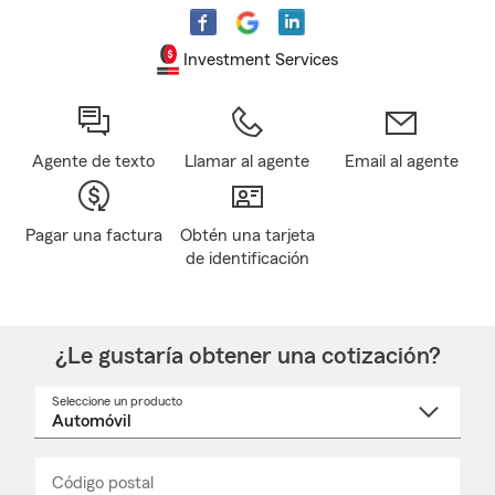
Investment Services
Agente de texto
Llamar al agente
Email al agente
Pagar una factura
Obtén una tarjeta
de identificación
¿Le gustaría obtener una cotización?
Seleccione un producto
Seleccione
un
nombre
de
producto
del
Código postal
Ingresa
Ingresa
_____
menú