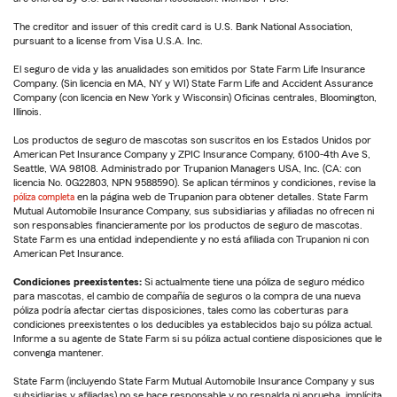
The creditor and issuer of this credit card is U.S. Bank National Association,
pursuant to a license from Visa U.S.A. Inc.
El seguro de vida y las anualidades son emitidos por State Farm Life Insurance
Company. (Sin licencia en MA, NY y WI) State Farm Life and Accident Assurance
Company (con licencia en New York y Wisconsin) Oficinas centrales, Bloomington,
Illinois.
Los productos de seguro de mascotas son suscritos en los Estados Unidos por
American Pet Insurance Company y ZPIC Insurance Company, 6100-4th Ave S,
Seattle, WA 98108. Administrado por Trupanion Managers USA, Inc. (CA: con
licencia No. 0G22803, NPN 9588590). Se aplican términos y condiciones, revise la
póliza completa
en la página web de Trupanion para obtener detalles. State Farm
Mutual Automobile Insurance Company, sus subsidiarias y afiliadas no ofrecen ni
son responsables financieramente por los productos de seguro de mascotas.
State Farm es una entidad independiente y no está afiliada con Trupanion ni con
American Pet Insurance.
Condiciones preexistentes:
Si actualmente tiene una póliza de seguro médico
para mascotas, el cambio de compañía de seguros o la compra de una nueva
póliza podría afectar ciertas disposiciones, tales como las coberturas para
condiciones preexistentes o los deducibles ya establecidos bajo su póliza actual.
Informe a su agente de State Farm si su póliza actual contiene disposiciones que le
convenga mantener.
State Farm (incluyendo State Farm Mutual Automobile Insurance Company y sus
subsidiarias y afiliadas) no se hace responsable y no respalda ni aprueba, implícita