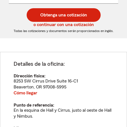
un
un
desplegable
código
código
postal
postal
Obtenga una cotización
de
de
5
5
o continuar con una cotización
dígitos
dígitos
Todas las cotizaciones y documentos serán proporcionados en inglés.
Detalles de la oficina:
Dirección física:
8253 SW Cirrus Drive Suite 16-C1
Beaverton
,
OR
97008-5995
Cómo llegar
Punto de referencia:
En la esquina de Hall y Cirrus, justo al oeste de Hall
y Nimbus.