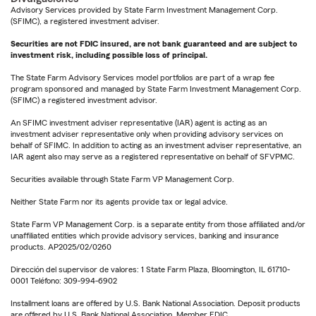
Advisory Services provided by State Farm Investment Management Corp.
(SFIMC), a registered investment adviser.
Securities are not FDIC insured, are not bank guaranteed and are subject to
investment risk, including possible loss of principal.
The State Farm Advisory Services model portfolios are part of a wrap fee
program sponsored and managed by State Farm Investment Management Corp.
(SFIMC) a registered investment advisor.
An SFIMC investment adviser representative (IAR) agent is acting as an
investment adviser representative only when providing advisory services on
behalf of SFIMC. In addition to acting as an investment adviser representative, an
IAR agent also may serve as a registered representative on behalf of SFVPMC.
Securities available through State Farm VP Management Corp.
Neither State Farm nor its agents provide tax or legal advice.
State Farm VP Management Corp. is a separate entity from those affiliated and/or
unaffiliated entities which provide advisory services, banking and insurance
products. AP2025/02/0260
Dirección del supervisor de valores: 1 State Farm Plaza, Bloomington, IL 61710-
0001 Teléfono: 309-994-6902
Installment loans are offered by U.S. Bank National Association. Deposit products
are offered by U.S. Bank National Association. Member FDIC.