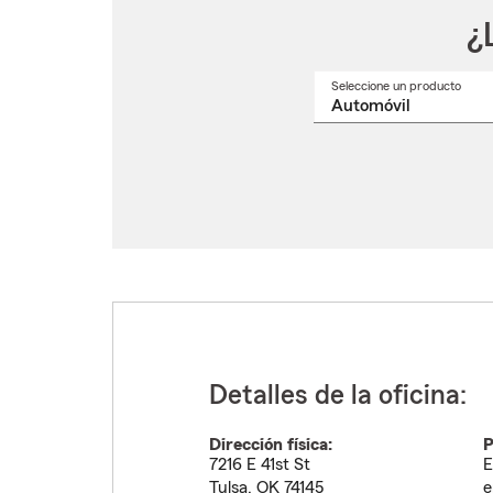
¿
Seleccione un producto
Selec
un
nomb
de
produ
del
menú
despl
Detalles de la oficina:
Dirección física:
P
7216 E 41st St
E
Tulsa
,
OK
74145
e