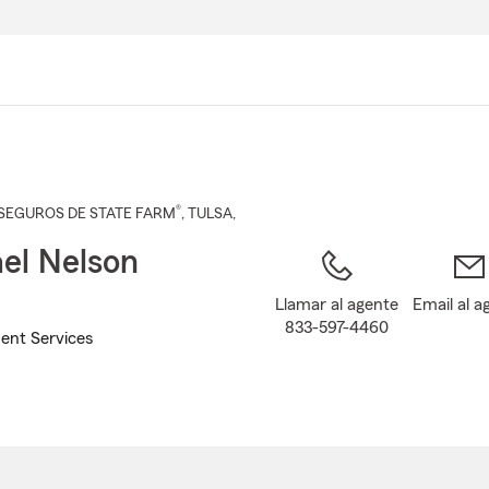
Pasar
al
contenido
principal
®
SEGUROS DE STATE FARM
,
TULSA
,
el Nelson
Llamar al agente
Email al a
833-597-4460
ent Services