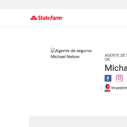
Comienzo
del
contenido
principal
AGENTE DE 
OK
Micha
Investm