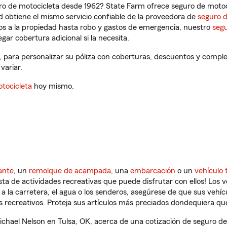
ro de motocicleta desde 1962? State Farm ofrece seguro de motoci
 obtiene el mismo servicio confiable de la proveedora de
seguro 
os a la propiedad hasta robo y gastos de emergencia, nuestro
segu
gar cobertura adicional si la necesita.
, para personalizar su póliza con coberturas, descuentos y compl
variar.
tocicleta
hoy mismo.
ante
, un
remolque de acampada
, una
embarcación
o un
vehículo 
ista de actividades recreativas que puede disfrutar con ellos! Los 
a la carretera, el agua o los senderos, asegúrese de que sus vehí
 recreativos. Proteja sus artículos más preciados dondequiera qu
hael Nelson en Tulsa, OK, acerca de una cotización de seguro de 