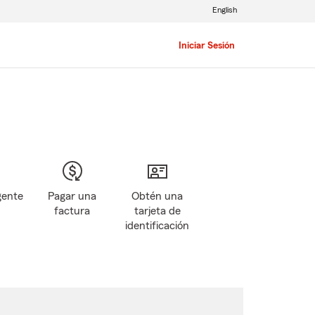
English
Iniciar Sesión
gente
Pagar una
Obtén una
factura
tarjeta de
identificación