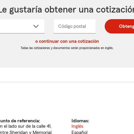
Le gustaría obtener una cotizació
cione
Código postal
Ingresa
Ingresa
Obteng
_____
un
un
re
código
código
cto
o continuar con una cotización
postal
postal
de
de
Todas las cotizaciones y documentos serán proporcionados en inglés.
egable
5
5
dígitos
dígitos
unto de referencia:
Idiomas:
n el lado sur de la calle 41,
Inglés
ntre Sheridan y Memorial.
Español