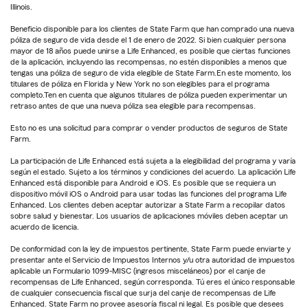
Illinois.
Beneficio disponible para los clientes de State Farm que han comprado una nueva
póliza de seguro de vida desde el 1 de enero de 2022. Si bien cualquier persona
mayor de 18 años puede unirse a Life Enhanced, es posible que ciertas funciones
de la aplicación, incluyendo las recompensas, no estén disponibles a menos que
tengas una póliza de seguro de vida elegible de State Farm.En este momento, los
titulares de póliza en Florida y New York no son elegibles para el programa
completo.Ten en cuenta que algunos titulares de póliza pueden experimentar un
retraso antes de que una nueva póliza sea elegible para recompensas.
Esto no es una solicitud para comprar o vender productos de seguros de State
Farm.
La participación de Life Enhanced está sujeta a la elegibilidad del programa y varía
según el estado. Sujeto a los términos y condiciones del acuerdo. La aplicación Life
Enhanced está disponible para Android e iOS. Es posible que se requiera un
dispositivo móvil iOS o Android para usar todas las funciones del programa Life
Enhanced. Los clientes deben aceptar autorizar a State Farm a recopilar datos
sobre salud y bienestar. Los usuarios de aplicaciones móviles deben aceptar un
acuerdo de licencia.
De conformidad con la ley de impuestos pertinente, State Farm puede enviarte y
presentar ante el Servicio de Impuestos Internos y/u otra autoridad de impuestos
aplicable un Formulario 1099-MISC (ingresos misceláneos) por el canje de
recompensas de Life Enhanced, según corresponda. Tú eres el único responsable
de cualquier consecuencia fiscal que surja del canje de recompensas de Life
Enhanced. State Farm no provee asesoría fiscal ni legal. Es posible que desees