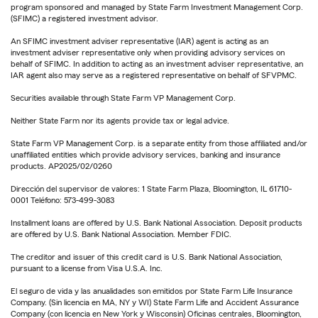
program sponsored and managed by State Farm Investment Management Corp.
(SFIMC) a registered investment advisor.
An SFIMC investment adviser representative (IAR) agent is acting as an
investment adviser representative only when providing advisory services on
behalf of SFIMC. In addition to acting as an investment adviser representative, an
IAR agent also may serve as a registered representative on behalf of SFVPMC.
Securities available through State Farm VP Management Corp.
Neither State Farm nor its agents provide tax or legal advice.
State Farm VP Management Corp. is a separate entity from those affiliated and/or
unaffiliated entities which provide advisory services, banking and insurance
products. AP2025/02/0260
Dirección del supervisor de valores: 1 State Farm Plaza, Bloomington, IL 61710-
0001 Teléfono: 573-499-3083
Installment loans are offered by U.S. Bank National Association. Deposit products
are offered by U.S. Bank National Association. Member FDIC.
The creditor and issuer of this credit card is U.S. Bank National Association,
pursuant to a license from Visa U.S.A. Inc.
El seguro de vida y las anualidades son emitidos por State Farm Life Insurance
Company. (Sin licencia en MA, NY y WI) State Farm Life and Accident Assurance
Company (con licencia en New York y Wisconsin) Oficinas centrales, Bloomington,