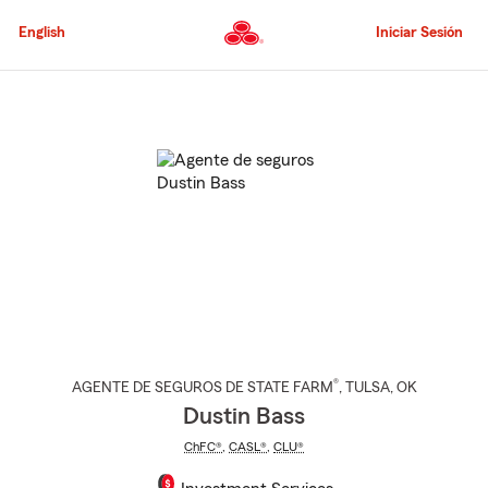
Pasar
al
English
Iniciar Sesión
contenido
principal
Comienzo
del
contenido
principal
®
AGENTE DE SEGUROS DE STATE FARM
,
TULSA
, OK
Dustin Bass
ChFC®
,
CASL®
,
CLU®