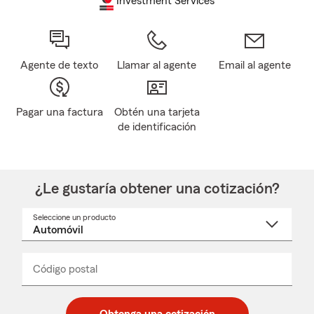
Investment Services
Agente de texto
Llamar al agente
Email al agente
Pagar una factura
Obtén una tarjeta
de identificación
¿Le gustaría obtener una cotización?
Seleccione un producto
Seleccione
un
nombre
de
producto
del
Código postal
Ingresa
Ingresa
_____
menú
un
un
desplegable
código
código
postal
postal