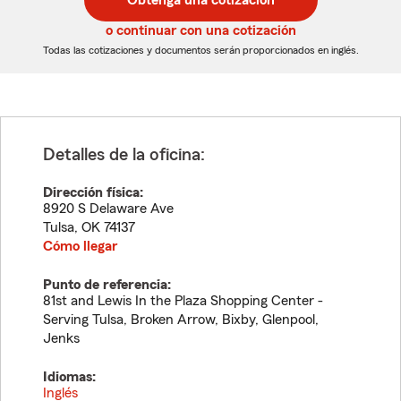
Obtenga una cotización
de
de
5
5
o continuar con una cotización
dígitos
dígitos
Todas las cotizaciones y documentos serán proporcionados en inglés.
Detalles de la oficina:
Dirección física:
8920 S Delaware Ave
Tulsa
,
OK
74137
Cómo llegar
Punto de referencia:
81st and Lewis In the Plaza Shopping Center -
Serving Tulsa, Broken Arrow, Bixby, Glenpool,
Jenks
Idiomas:
Inglés