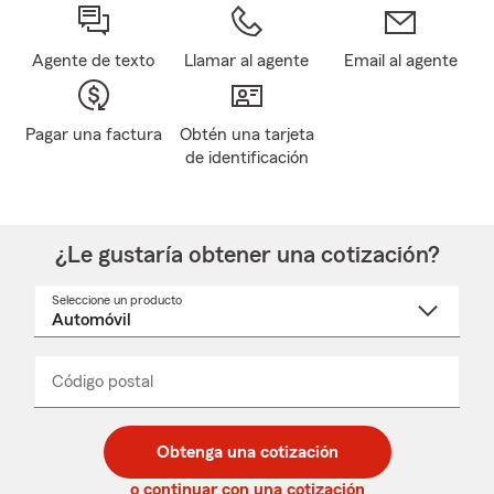
Agente de texto
Llamar al agente
Email al agente
Pagar una factura
Obtén una tarjeta
de identificación
¿Le gustaría obtener una cotización?
Seleccione un producto
Seleccione
un
nombre
de
producto
del
Código postal
Ingresa
Ingresa
_____
menú
un
un
desplegable
código
código
postal
postal
Obtenga una cotización
de
de
5
5
o continuar con una cotización