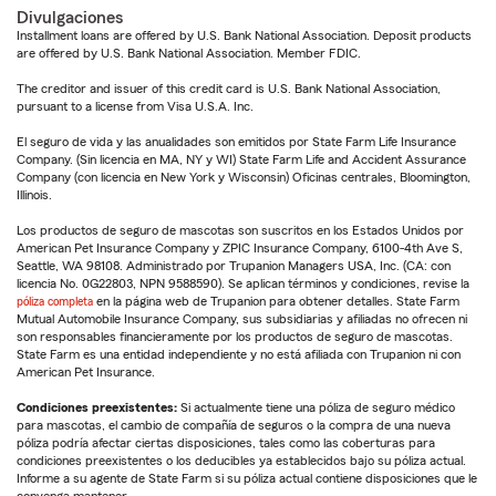
Divulgaciones
Installment loans are offered by U.S. Bank National Association. Deposit products
are offered by U.S. Bank National Association. Member FDIC.
The creditor and issuer of this credit card is U.S. Bank National Association,
pursuant to a license from Visa U.S.A. Inc.
El seguro de vida y las anualidades son emitidos por State Farm Life Insurance
Company. (Sin licencia en MA, NY y WI) State Farm Life and Accident Assurance
Company (con licencia en New York y Wisconsin) Oficinas centrales, Bloomington,
Illinois.
Los productos de seguro de mascotas son suscritos en los Estados Unidos por
American Pet Insurance Company y ZPIC Insurance Company, 6100-4th Ave S,
Seattle, WA 98108. Administrado por Trupanion Managers USA, Inc. (CA: con
licencia No. 0G22803, NPN 9588590). Se aplican términos y condiciones, revise la
póliza completa
en la página web de Trupanion para obtener detalles. State Farm
Mutual Automobile Insurance Company, sus subsidiarias y afiliadas no ofrecen ni
son responsables financieramente por los productos de seguro de mascotas.
State Farm es una entidad independiente y no está afiliada con Trupanion ni con
American Pet Insurance.
Condiciones preexistentes:
Si actualmente tiene una póliza de seguro médico
para mascotas, el cambio de compañía de seguros o la compra de una nueva
póliza podría afectar ciertas disposiciones, tales como las coberturas para
condiciones preexistentes o los deducibles ya establecidos bajo su póliza actual.
Informe a su agente de State Farm si su póliza actual contiene disposiciones que le
convenga mantener.