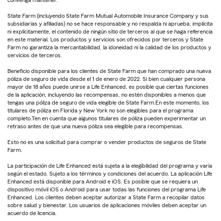
State Farm (incluyendo State Farm Mutual Automobile Insurance Company y sus
subsidiarias y afiliadas) no se hace responsable y no respalda ni aprueba, implícita
ni explícitamente, el contenido de ningún sitio de terceros al que se haga referencia
en este material. Los productos y servicios son ofrecidos por terceros y State
Farm no garantiza la mercantabilidad, la idoneidad ni la calidad de los productos y
servicios de terceros.
Beneficio disponible para los clientes de State Farm que han comprado una nueva
póliza de seguro de vida desde el 1 de enero de 2022. Si bien cualquier persona
mayor de 18 años puede unirse a Life Enhanced, es posible que ciertas funciones
de la aplicación, incluyendo las recompensas, no estén disponibles a menos que
tengas una póliza de seguro de vida elegible de State Farm.En este momento, los
titulares de póliza en Florida y New York no son elegibles para el programa
completo.Ten en cuenta que algunos titulares de póliza pueden experimentar un
retraso antes de que una nueva póliza sea elegible para recompensas.
Esto no es una solicitud para comprar o vender productos de seguros de State
Farm.
La participación de Life Enhanced está sujeta a la elegibilidad del programa y varía
según el estado. Sujeto a los términos y condiciones del acuerdo. La aplicación Life
Enhanced está disponible para Android e iOS. Es posible que se requiera un
dispositivo móvil iOS o Android para usar todas las funciones del programa Life
Enhanced. Los clientes deben aceptar autorizar a State Farm a recopilar datos
sobre salud y bienestar. Los usuarios de aplicaciones móviles deben aceptar un
acuerdo de licencia.