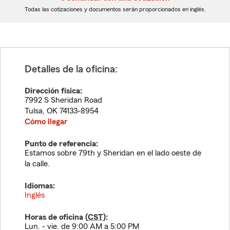
dígitos
dígitos
Todas las cotizaciones y documentos serán proporcionados en inglés.
Detalles de la oficina:
Dirección física:
7992 S Sheridan Road
Tulsa
,
OK
74133-8954
Cómo llegar
Punto de referencia:
Estamos sobre 79th y Sheridan en el lado oeste de
la calle.
Idiomas:
Inglés
Horas de oficina (
CST
):
Lun. - vie. de 9:00 AM a 5:00 PM