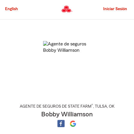
Pasar
al
English
Iniciar Sesión
contenido
principal
Comienzo
del
contenido
principal
®
AGENTE DE SEGUROS DE STATE FARM
,
TULSA
, OK
Bobby Williamson