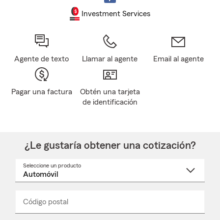
Investment Services
Agente de texto
Llamar al agente
Email al agente
Pagar una factura
Obtén una tarjeta
de identificación
¿Le gustaría obtener una cotización?
Seleccione un producto
Seleccione
un
nombre
de
producto
del
Código postal
Ingresa
Ingresa
_____
menú
un
un
desplegable
código
código