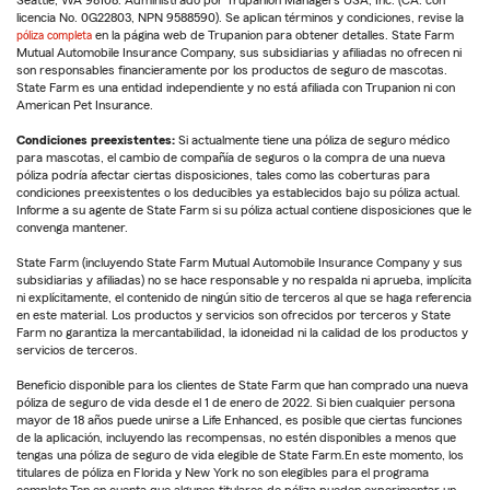
licencia No. 0G22803, NPN 9588590). Se aplican términos y condiciones, revise la
póliza completa
en la página web de Trupanion para obtener detalles. State Farm
Mutual Automobile Insurance Company, sus subsidiarias y afiliadas no ofrecen ni
son responsables financieramente por los productos de seguro de mascotas.
State Farm es una entidad independiente y no está afiliada con Trupanion ni con
American Pet Insurance.
Condiciones preexistentes:
Si actualmente tiene una póliza de seguro médico
para mascotas, el cambio de compañía de seguros o la compra de una nueva
póliza podría afectar ciertas disposiciones, tales como las coberturas para
condiciones preexistentes o los deducibles ya establecidos bajo su póliza actual.
Informe a su agente de State Farm si su póliza actual contiene disposiciones que le
convenga mantener.
State Farm (incluyendo State Farm Mutual Automobile Insurance Company y sus
subsidiarias y afiliadas) no se hace responsable y no respalda ni aprueba, implícita
ni explícitamente, el contenido de ningún sitio de terceros al que se haga referencia
en este material. Los productos y servicios son ofrecidos por terceros y State
Farm no garantiza la mercantabilidad, la idoneidad ni la calidad de los productos y
servicios de terceros.
Beneficio disponible para los clientes de State Farm que han comprado una nueva
póliza de seguro de vida desde el 1 de enero de 2022. Si bien cualquier persona
mayor de 18 años puede unirse a Life Enhanced, es posible que ciertas funciones
de la aplicación, incluyendo las recompensas, no estén disponibles a menos que
tengas una póliza de seguro de vida elegible de State Farm.En este momento, los
titulares de póliza en Florida y New York no son elegibles para el programa
completo.Ten en cuenta que algunos titulares de póliza pueden experimentar un