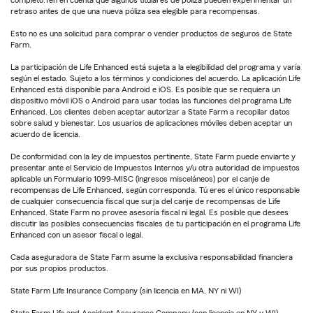
retraso antes de que una nueva póliza sea elegible para recompensas.
Esto no es una solicitud para comprar o vender productos de seguros de State
Farm.
La participación de Life Enhanced está sujeta a la elegibilidad del programa y varía
según el estado. Sujeto a los términos y condiciones del acuerdo. La aplicación Life
Enhanced está disponible para Android e iOS. Es posible que se requiera un
dispositivo móvil iOS o Android para usar todas las funciones del programa Life
Enhanced. Los clientes deben aceptar autorizar a State Farm a recopilar datos
sobre salud y bienestar. Los usuarios de aplicaciones móviles deben aceptar un
acuerdo de licencia.
De conformidad con la ley de impuestos pertinente, State Farm puede enviarte y
presentar ante el Servicio de Impuestos Internos y/u otra autoridad de impuestos
aplicable un Formulario 1099-MISC (ingresos misceláneos) por el canje de
recompensas de Life Enhanced, según corresponda. Tú eres el único responsable
de cualquier consecuencia fiscal que surja del canje de recompensas de Life
Enhanced. State Farm no provee asesoría fiscal ni legal. Es posible que desees
discutir las posibles consecuencias fiscales de tu participación en el programa Life
Enhanced con un asesor fiscal o legal.
Cada aseguradora de State Farm asume la exclusiva responsabilidad financiera
por sus propios productos.
State Farm Life Insurance Company (sin licencia en MA, NY ni WI)
State Farm Life and Accident Assurance Company (con licencia en NY y WI)