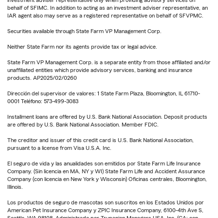
behalf of SFIMC. In addition to acting as an investment adviser representative, an
IAR agent also may serve as a registered representative on behalf of SFVPMC.
Securities available through State Farm VP Management Corp.
Neither State Farm nor its agents provide tax or legal advice.
State Farm VP Management Corp. is a separate entity from those affiliated and/or
unaffiliated entities which provide advisory services, banking and insurance
products. AP2025/02/0260
Dirección del supervisor de valores: 1 State Farm Plaza, Bloomington, IL 61710-
0001 Teléfono: 573-499-3083
Installment loans are offered by U.S. Bank National Association. Deposit products
are offered by U.S. Bank National Association. Member FDIC.
The creditor and issuer of this credit card is U.S. Bank National Association,
pursuant to a license from Visa U.S.A. Inc.
El seguro de vida y las anualidades son emitidos por State Farm Life Insurance
Company. (Sin licencia en MA, NY y WI) State Farm Life and Accident Assurance
Company (con licencia en New York y Wisconsin) Oficinas centrales, Bloomington,
Illinois.
Los productos de seguro de mascotas son suscritos en los Estados Unidos por
American Pet Insurance Company y ZPIC Insurance Company, 6100-4th Ave S,
Seattle, WA 98108. Administrado por Trupanion Managers USA, Inc. (CA: con