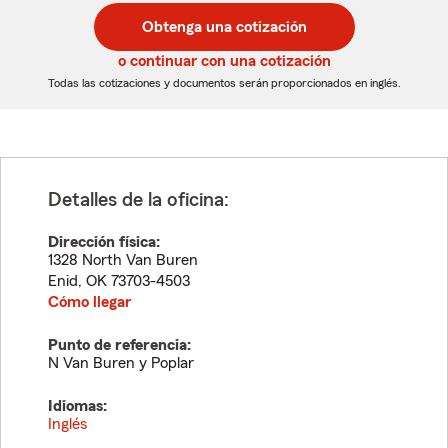
postal
postal
Obtenga una cotización
de
de
5
5
o continuar con una cotización
dígitos
dígitos
Todas las cotizaciones y documentos serán proporcionados en inglés.
Detalles de la oficina:
Dirección física:
1328 North Van Buren
Enid
,
OK
73703-4503
Cómo llegar
Punto de referencia:
N Van Buren y Poplar
Idiomas:
Inglés