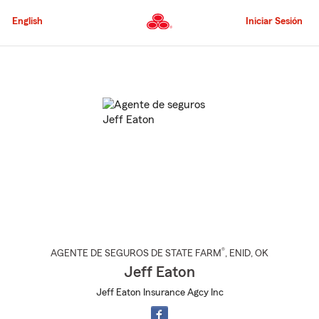
Pasar
al
English
Iniciar Sesión
contenido
principal
Comienzo
del
contenido
principal
®
AGENTE DE SEGUROS DE STATE FARM
,
ENID
, OK
Jeff Eaton
Jeff Eaton Insurance Agcy Inc