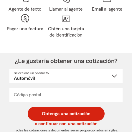
Agente de texto
Llamar al agente
Email al agente
Pagar una factura
Obtén una tarjeta
de identificación
¿Le gustaría obtener una cotización?
Seleccione un producto
Seleccione
un
nombre
de
producto
del
Código postal
Ingresa
Ingresa
_____
menú
un
un
desplegable
código
código
postal
postal
Obtenga una cotización
de
de
5
5
o continuar con una cotización
dígitos
dígitos
Todas las cotizaciones y documentos serán proporcionados en inglés.