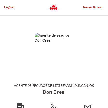
Pasar
al
English
Iniciar Sesión
contenido
principal
Comienzo
del
contenido
principal
®
AGENTE DE SEGUROS DE STATE FARM
,
DUNCAN
, OK
Don Creel