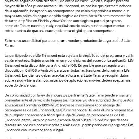
póliza de seguro de vida desde el 1 de enero de 2022. Si bien cualquier persona
mayor de 18 años puede unirse a Life Enhanced, es posible que ciertas funciones
de la aplicación, incluyendo las recompensas, no estén disponibles a menos que
tengas una póliza de seguro de vida elegible de State Farm.En este momento, los
titulares de póliza en Florida y New York no son elegibles para el programa
completo.Ten en cuenta que algunos titulares de póliza pueden experimentar un
retraso antes de que una nueva póliza sea elegible para recompensas.
Esto no es una solicitud para comprar o vender productos de seguros de State
Farm.
La participación de Life Enhanced está sujeta a la elegibilidad del programa y varía
según el estado. Sujeto a los términos y condiciones del acuerdo. La aplicación Life
Enhanced está disponible para Android e iOS. Es posible que se requiera un
dispositivo móvil iOS o Android para usar todas las funciones del programa Life
Enhanced. Los clientes deben aceptar autorizar a State Farm a recopilar datos
sobre salud y bienestar. Los usuarios de aplicaciones móviles deben aceptar un
acuerdo de licencia.
De conformidad con la ley de impuestos pertinente, State Farm puede enviarte y
presentar ante el Servicio de Impuestos Internos y/u otra autoridad de impuestos
aplicable un Formulario 1099-MISC (ingresos misceláneos) por el canje de
recompensas de Life Enhanced, según corresponda. Tú eres el único responsable
de cualquier consecuencia fiscal que surja del canje de recompensas de Life
Enhanced. State Farm no provee asesoría fiscal ni legal. Es posible que desees
discutir las posibles consecuencias fiscales de tu participación en el programa Life
Enhanced con un asesor fiscal o legal.