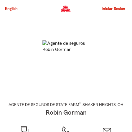
Pasar
al
English
Iniciar Sesión
contenido
principal
Comienzo
del
contenido
principal
®
AGENTE DE SEGUROS DE STATE FARM
,
SHAKER HEIGHTS
, OH
Robin Gorman