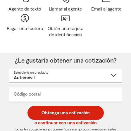
Agente de texto
Llamar al agente
Email al agente
Pagar una factura
Obtén una tarjeta
de identificación
¿Le gustaría obtener una cotización?
Seleccione un producto
Seleccione
un
nombre
de
producto
del
Código postal
Ingresa
Ingresa
_____
menú
un
un
desplegable
código
código
postal
postal
Obtenga una cotización
de
de
5
5
o continuar con una cotización
dígitos
dígitos
Todas las cotizaciones y documentos serán proporcionados en inglés.