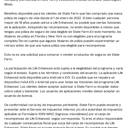
Illinois.
Beneficio disponible para los clientes de State Farm que han comprado una nueva
póliza de seguro de vida desde el 1 de enero de 2022. Si bien cualquier persona
mayor de 18 años puede unirse a Life Enhanced, es posible que ciertas funciones
de la aplicación, incluyendo las recompensas, no estén disponibles a menos que
tengas una póliza de seguro de vida elegible de State Farm.En este momento, los
titulares de póliza en Florida y New York no son elegibles para el programa
completo.Ten en cuenta que algunos titulares de póliza pueden experimentar un
retraso antes de que una nueva póliza sea elegible para recompensas.
Esto no es una solicitud para comprar o vender productos de seguros de State
Farm.
La participación de Life Enhanced está sujeta a la elegibilidad del programa y varía
según el estado. Sujeto a los términos y condiciones del acuerdo. La aplicación Life
Enhanced está disponible para Android e iOS. Es posible que se requiera un
dispositivo móvil iOS o Android para usar todas las funciones del programa Life
Enhanced. Los clientes deben aceptar autorizar a State Farm a recopilar datos
sobre salud y bienestar. Los usuarios de aplicaciones móviles deben aceptar un
acuerdo de licencia.
De conformidad con la ley de impuestos pertinente, State Farm puede enviarte y
presentar ante el Servicio de Impuestos Internos y/u otra autoridad de impuestos
aplicable un Formulario 1099-MISC (ingresos misceláneos) por el canje de
recompensas de Life Enhanced, según corresponda. Tú eres el único responsable
de cualquier consecuencia fiscal que surja del canje de recompensas de Life
Enhanced. State Farm no provee asesoría fiscal ni legal. Es posible que desees