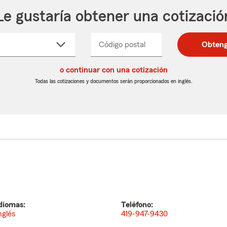
Le gustaría obtener una cotizació
cione
Código postal
Ingresa
Ingresa
Obteng
_____
un
un
re
código
código
cto
o continuar con una cotización
postal
postal
de
de
Todas las cotizaciones y documentos serán proporcionados en inglés.
egable
5
5
dígitos
dígitos
diomas:
Teléfono:
nglés
419-947-9430