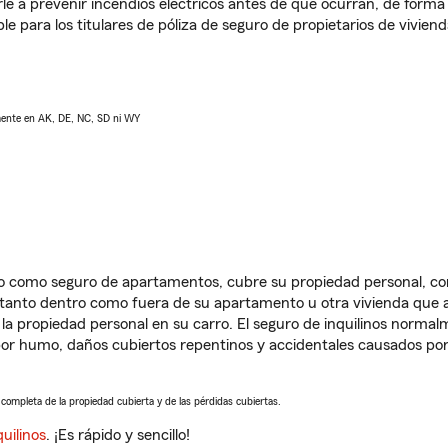
e a prevenir incendios eléctricos antes de que ocurran, de forma 
le para los titulares de póliza de seguro de propietarios de vivie
lmente en AK, DE, NC, SD ni WY
ido como seguro de apartamentos, cubre su propiedad personal, c
, tanto dentro como fuera de su apartamento u otra vivienda que a
 la propiedad personal en su carro. El seguro de inquilinos norma
or humo, daños cubiertos repentinos y accidentales causados por
a completa de la propiedad cubierta y de las pérdidas cubiertas.
uilinos
. ¡Es rápido y sencillo!