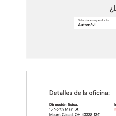
¿
Seleccione un producto
Selec
un
nomb
de
produ
del
menú
despl
Detalles de la oficina:
Dirección física:
I
15 North Main St
I
Mount Gilead
,
OH
43338-1341