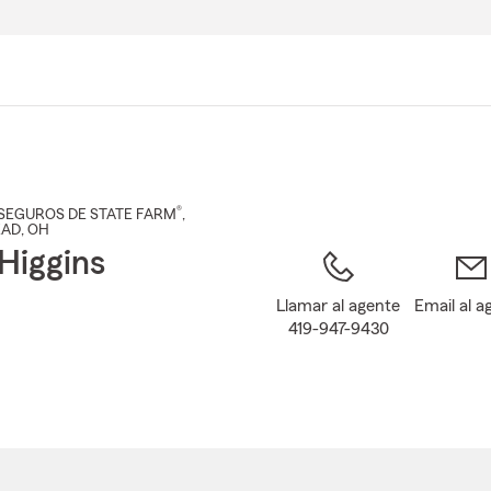
Pasar
al
contenido
principal
®
SEGUROS DE STATE FARM
,
EAD
, OH
Higgins
Llamar al agente
Email al a
419-947-9430