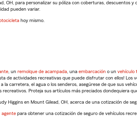
ad, OH, para personalizar su póliza con coberturas, descuentos y
ilidad pueden variar.
tocicleta
hoy mismo.
ante
, un
remolque de acampada
, una
embarcación
o un
vehículo 
ista de actividades recreativas que puede disfrutar con ellos! Los 
a la carretera, el agua o los senderos, asegúrese de que sus vehí
 recreativos. Proteja sus artículos más preciados dondequiera qu
dy Higgins en Mount Gilead, OH, acerca de una cotización de segu
n agente
para obtener una cotización de seguro de vehículos recre