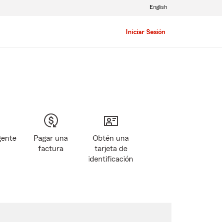
English
Iniciar Sesión
gente
Pagar una
Obtén una
factura
tarjeta de
identificación