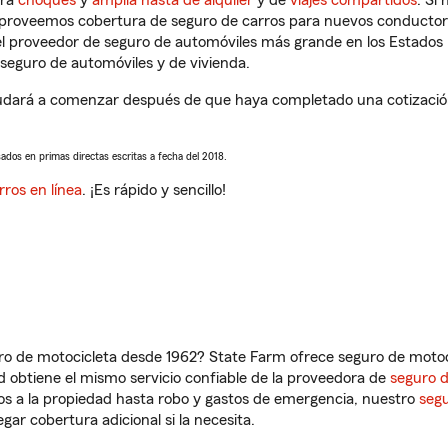
tra
choques
y
amplia hasta de alquiler
y de
viajes compartidos
. Si
s proveemos cobertura de seguro de carros para nuevos conductores
l proveedor de seguro de automóviles más grande en los Estados
seguro de automóviles y de vivienda.
udará a comenzar después de que haya completado una cotización 
sados en primas directas escritas a fecha del 2018.
rros en línea
. ¡Es rápido y sencillo!
ro de motocicleta desde 1962? State Farm ofrece seguro de motoci
 obtiene el mismo servicio confiable de la proveedora de
seguro 
os a la propiedad hasta robo y gastos de emergencia, nuestro
segu
gar cobertura adicional si la necesita.