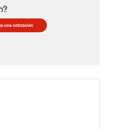
n?
a una cotización