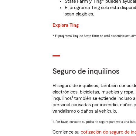
State Farm y Ting* pueden ayudarl
El programa Ting solo está disponib
sean elegibles.
Explora Ting
* El programa Ting de State Farm no está disponible actua
Seguro de inquilinos
El seguro de inquilinos, también conoc
electrónicos, bicicletas, muebles y ropa
1
inquilinos
también se extiende incluso a
personal causadas por incendio, daños p
vandalismo o daños al vehículo.
1. Por favor, consulte su póliza de seguro para ver a una list
Comience su
cotización de seguro de inq