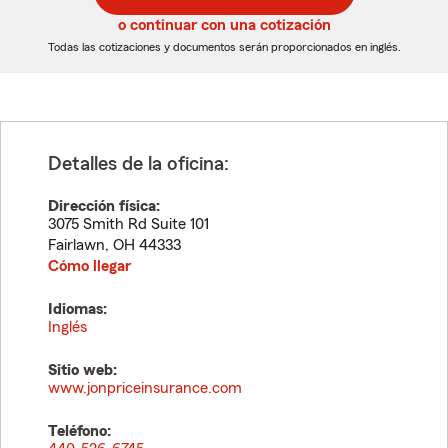
5
5
o continuar con una cotización
dígitos
dígitos
Todas las cotizaciones y documentos serán proporcionados en inglés.
Detalles de la oficina:
Dirección física:
3075 Smith Rd Suite 101
Fairlawn
,
OH
44333
Cómo llegar
Idiomas:
Inglés
Sitio web:
www.jonpriceinsurance.com
Teléfono: