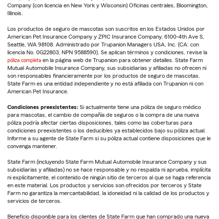
Company (con licencia en New York y Wisconsin) Oficinas centrales, Bloomington,
Illinois.
Los productos de seguro de mascotas son suscritos en los Estados Unidos por
American Pet Insurance Company y ZPIC Insurance Company, 6100-4th Ave S,
Seattle, WA 98108. Administrado por Trupanion Managers USA, Inc. (CA: con
licencia No. 0G22803, NPN 9588590). Se aplican términos y condiciones, revise la
póliza completa
en la página web de Trupanion para obtener detalles. State Farm
Mutual Automobile Insurance Company, sus subsidiarias y afiliadas no ofrecen ni
son responsables financieramente por los productos de seguro de mascotas.
State Farm es una entidad independiente y no está afiliada con Trupanion ni con
American Pet Insurance.
Condiciones preexistentes:
Si actualmente tiene una póliza de seguro médico
para mascotas, el cambio de compañía de seguros o la compra de una nueva
póliza podría afectar ciertas disposiciones, tales como las coberturas para
condiciones preexistentes o los deducibles ya establecidos bajo su póliza actual.
Informe a su agente de State Farm si su póliza actual contiene disposiciones que le
convenga mantener.
State Farm (incluyendo State Farm Mutual Automobile Insurance Company y sus
subsidiarias y afiliadas) no se hace responsable y no respalda ni aprueba, implícita
ni explícitamente, el contenido de ningún sitio de terceros al que se haga referencia
en este material. Los productos y servicios son ofrecidos por terceros y State
Farm no garantiza la mercantabilidad, la idoneidad ni la calidad de los productos y
servicios de terceros.
Beneficio disponible para los clientes de State Farm que han comprado una nueva