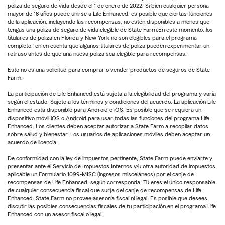
póliza de seguro de vida desde el 1 de enero de 2022. Si bien cualquier persona
mayor de 18 años puede unirse a Life Enhanced, es posible que ciertas funciones
de la aplicación, incluyendo las recompensas, no estén disponibles a menos que
tengas una póliza de seguro de vida elegible de State Farm.En este momento, los
titulares de póliza en Florida y New York no son elegibles para el programa
completo.Ten en cuenta que algunos titulares de póliza pueden experimentar un
retraso antes de que una nueva póliza sea elegible para recompensas.
Esto no es una solicitud para comprar o vender productos de seguros de State
Farm.
La participación de Life Enhanced está sujeta a la elegibilidad del programa y varía
según el estado. Sujeto a los términos y condiciones del acuerdo. La aplicación Life
Enhanced está disponible para Android e iOS. Es posible que se requiera un
dispositivo móvil iOS o Android para usar todas las funciones del programa Life
Enhanced. Los clientes deben aceptar autorizar a State Farm a recopilar datos
sobre salud y bienestar. Los usuarios de aplicaciones móviles deben aceptar un
acuerdo de licencia.
De conformidad con la ley de impuestos pertinente, State Farm puede enviarte y
presentar ante el Servicio de Impuestos Internos y/u otra autoridad de impuestos
aplicable un Formulario 1099-MISC (ingresos misceláneos) por el canje de
recompensas de Life Enhanced, según corresponda. Tú eres el único responsable
de cualquier consecuencia fiscal que surja del canje de recompensas de Life
Enhanced. State Farm no provee asesoría fiscal ni legal. Es posible que desees
discutir las posibles consecuencias fiscales de tu participación en el programa Life
Enhanced con un asesor fiscal o legal.