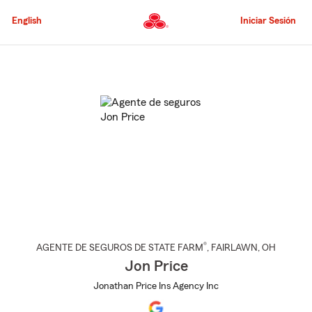
Pasar
al
English
Iniciar Sesión
contenido
principal
Comienzo
del
contenido
principal
®
AGENTE DE SEGUROS DE STATE FARM
,
FAIRLAWN
, OH
Jon Price
Jonathan Price Ins Agency Inc