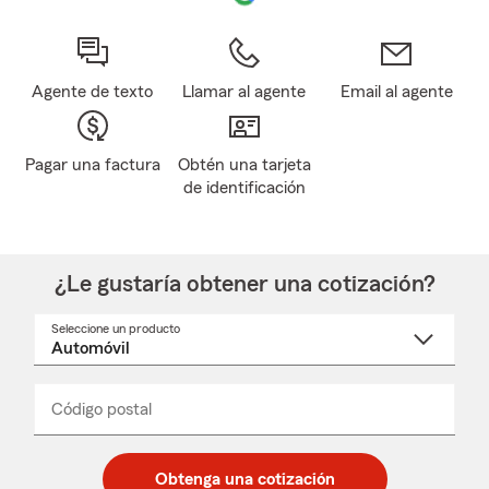
Agente de texto
Llamar al agente
Email al agente
Pagar una factura
Obtén una tarjeta
de identificación
¿Le gustaría obtener una cotización?
Seleccione un producto
Seleccione
un
nombre
de
producto
del
Código postal
Ingresa
Ingresa
_____
menú
un
un
desplegable
código
código
postal
postal
Obtenga una cotización
de
de