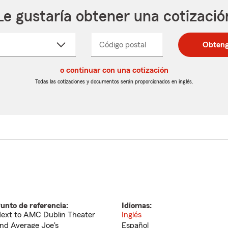
Le gustaría obtener una cotizació
cione
Código postal
Ingresa
Ingresa
Obteng
_____
un
un
re
código
código
cto
o continuar con una cotización
postal
postal
de
de
Todas las cotizaciones y documentos serán proporcionados en inglés.
egable
5
5
dígitos
dígitos
unto de referencia:
Idiomas:
ext to AMC Dublin Theater
Inglés
nd Average Joe's
Español