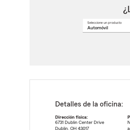
¿
Seleccione un producto
Selec
un
nomb
de
produ
del
menú
despl
Detalles de la oficina:
Dirección física:
P
6731 Dublin Center Drive
N
Dublin
,
OH
43017
a