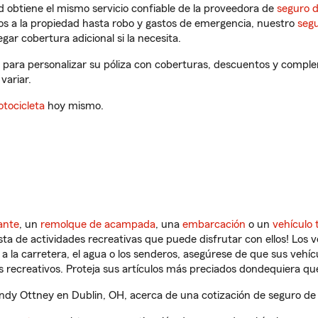
 obtiene el mismo servicio confiable de la proveedora de
seguro 
os a la propiedad hasta robo y gastos de emergencia, nuestro
segu
gar cobertura adicional si la necesita.
 para personalizar su póliza con coberturas, descuentos y comple
variar.
tocicleta
hoy mismo.
ante
, un
remolque de acampada
, una
embarcación
o un
vehículo 
ista de actividades recreativas que puede disfrutar con ellos! Los 
a la carretera, el agua o los senderos, asegúrese de que sus vehí
 recreativos. Proteja sus artículos más preciados dondequiera qu
dy Ottney en Dublin, OH, acerca de una cotización de seguro de v