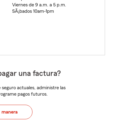
Viernes de 9 a.m. a 5 p.m.
SÃ¡bados 10am-1pm
pagar una factura?
 seguro actuales, administre las
programe pagos futuros.
u manera