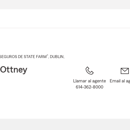
Pasar
al
contenido
principal
®
SEGUROS DE STATE FARM
,
DUBLIN
,
Ottney
Llamar al agente
Email al a
614-362-8000