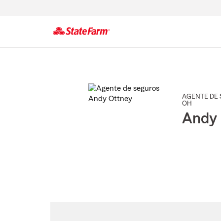
Comienzo
del
contenido
principal
AGENTE DE 
OH
Andy 