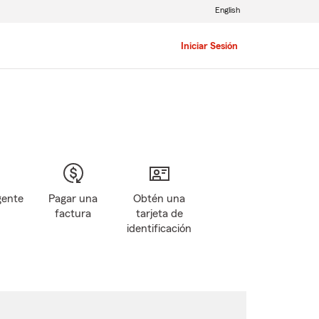
English
Iniciar Sesión
gente
Pagar una
Obtén una
factura
tarjeta de
identificación