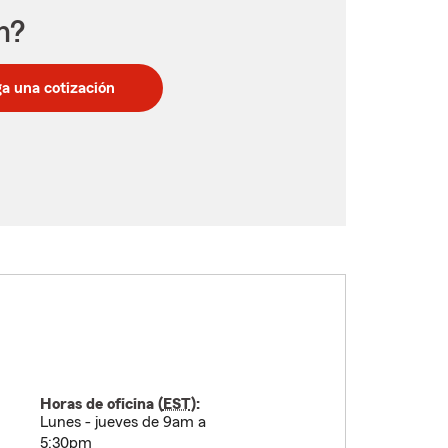
n?
a una cotización
Horas de oficina (
EST
):
Lunes - jueves de 9am a
5:30pm