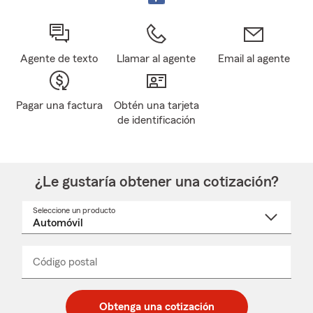
Agente de texto
Llamar al agente
Email al agente
Pagar una factura
Obtén una tarjeta
de identificación
¿Le gustaría obtener una cotización?
Seleccione un producto
Seleccione
un
nombre
de
producto
del
Código postal
Ingresa
Ingresa
_____
menú
un
un
desplegable
código
código
postal
postal
Obtenga una cotización
de
de