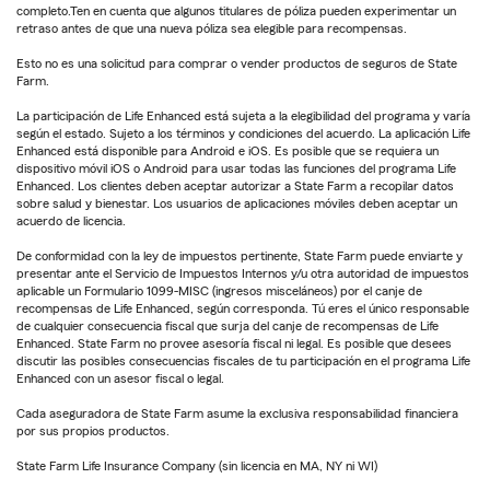
completo.Ten en cuenta que algunos titulares de póliza pueden experimentar un
retraso antes de que una nueva póliza sea elegible para recompensas.
Esto no es una solicitud para comprar o vender productos de seguros de State
Farm.
La participación de Life Enhanced está sujeta a la elegibilidad del programa y varía
según el estado. Sujeto a los términos y condiciones del acuerdo. La aplicación Life
Enhanced está disponible para Android e iOS. Es posible que se requiera un
dispositivo móvil iOS o Android para usar todas las funciones del programa Life
Enhanced. Los clientes deben aceptar autorizar a State Farm a recopilar datos
sobre salud y bienestar. Los usuarios de aplicaciones móviles deben aceptar un
acuerdo de licencia.
De conformidad con la ley de impuestos pertinente, State Farm puede enviarte y
presentar ante el Servicio de Impuestos Internos y/u otra autoridad de impuestos
aplicable un Formulario 1099-MISC (ingresos misceláneos) por el canje de
recompensas de Life Enhanced, según corresponda. Tú eres el único responsable
de cualquier consecuencia fiscal que surja del canje de recompensas de Life
Enhanced. State Farm no provee asesoría fiscal ni legal. Es posible que desees
discutir las posibles consecuencias fiscales de tu participación en el programa Life
Enhanced con un asesor fiscal o legal.
Cada aseguradora de State Farm asume la exclusiva responsabilidad financiera
por sus propios productos.
State Farm Life Insurance Company (sin licencia en MA, NY ni WI)