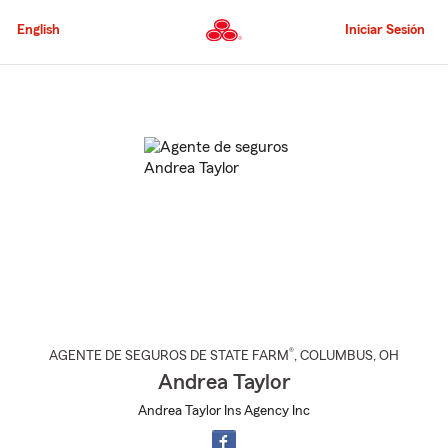
Pasar
al
English
Iniciar Sesión
contenido
principal
Comienzo
del
contenido
principal
®
AGENTE DE SEGUROS DE STATE FARM
,
COLUMBUS
, OH
Andrea Taylor
Andrea Taylor Ins Agency Inc