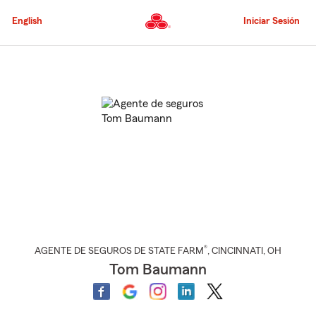
Pasar
al
English
Iniciar Sesión
contenido
principal
Comienzo
del
contenido
principal
®
AGENTE DE SEGUROS DE STATE FARM
,
CINCINNATI
, OH
Tom Baumann