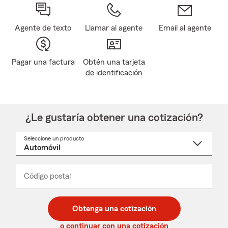
Agente de texto
Llamar al agente
Email al agente
Pagar una factura
Obtén una tarjeta
de identificación
¿Le gustaría obtener una cotización?
Seleccione un producto
Seleccione
un
nombre
de
producto
del
Código postal
Ingresa
Ingresa
_____
menú
un
un
desplegable
código
código
postal
postal
Obtenga una cotización
de
de
5
5
o continuar con una cotización