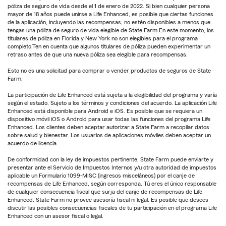
póliza de seguro de vida desde el 1 de enero de 2022. Si bien cualquier persona
mayor de 18 años puede unirse a Life Enhanced, es posible que ciertas funciones
de la aplicación, incluyendo las recompensas, no estén disponibles a menos que
tengas una póliza de seguro de vida elegible de State Farm.En este momento, los
titulares de póliza en Florida y New York no son elegibles para el programa
completo.Ten en cuenta que algunos titulares de póliza pueden experimentar un
retraso antes de que una nueva póliza sea elegible para recompensas.
Esto no es una solicitud para comprar o vender productos de seguros de State
Farm.
La participación de Life Enhanced está sujeta a la elegibilidad del programa y varía
según el estado. Sujeto a los términos y condiciones del acuerdo. La aplicación Life
Enhanced está disponible para Android e iOS. Es posible que se requiera un
dispositivo móvil iOS o Android para usar todas las funciones del programa Life
Enhanced. Los clientes deben aceptar autorizar a State Farm a recopilar datos
sobre salud y bienestar. Los usuarios de aplicaciones móviles deben aceptar un
acuerdo de licencia.
De conformidad con la ley de impuestos pertinente, State Farm puede enviarte y
presentar ante el Servicio de Impuestos Internos y/u otra autoridad de impuestos
aplicable un Formulario 1099-MISC (ingresos misceláneos) por el canje de
recompensas de Life Enhanced, según corresponda. Tú eres el único responsable
de cualquier consecuencia fiscal que surja del canje de recompensas de Life
Enhanced. State Farm no provee asesoría fiscal ni legal. Es posible que desees
discutir las posibles consecuencias fiscales de tu participación en el programa Life
Enhanced con un asesor fiscal o legal.