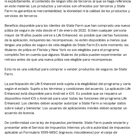
ni explícitamente, el contenido de ningún sitio de terceros al que se haga referencia
en este material. Los productos y servicios son ofrecidos por terceros y State
Farm no garantiza la mercantabilidad, la idoneidad ni la calidad de los productos y
servicios de terceros.
Beneficio disponible para los clientes de State Farm que han comprado una nueva
póliza de seguro de vida desde el 1 de enero de 2022. Si bien cualquier persona
mayor de 18 años puede unirse a Life Enhanced, es posible que ciertas funciones
de la aplicación, incluyendo las recompensas, no estén disponibles a menos que
tengas una póliza de seguro de vida elegible de State Farm.En este momento, los
titulares de póliza en Florida y New York no son elegibles para el programa
completo.Ten en cuenta que algunos titulares de póliza pueden experimentar un
retraso antes de que una nueva póliza sea elegible para recompensas.
Esto no es una solicitud para comprar o vender productos de seguros de State
Farm.
La participación de Life Enhanced está sujeta a la elegibilidad del programa y varía
según el estado. Sujeto a los términos y condiciones del acuerdo. La aplicación Life
Enhanced está disponible para Android e iOS. Es posible que se requiera un
dispositivo móvil iOS o Android para usar todas las funciones del programa Life
Enhanced. Los clientes deben aceptar autorizar a State Farm a recopilar datos
sobre salud y bienestar. Los usuarios de aplicaciones móviles deben aceptar un
acuerdo de licencia.
De conformidad con la ley de impuestos pertinente, State Farm puede enviarte y
presentar ante el Servicio de Impuestos Internos y/u otra autoridad de impuestos
aplicable un Formulario 1099-MISC (ingresos misceláneos) por el canje de