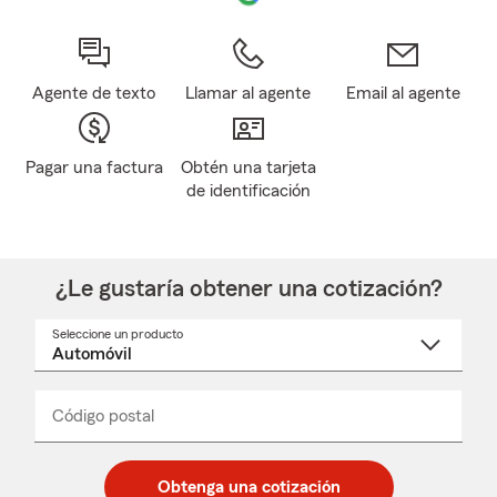
Agente de texto
Llamar al agente
Email al agente
Pagar una factura
Obtén una tarjeta
de identificación
¿Le gustaría obtener una cotización?
Seleccione un producto
Seleccione
un
nombre
de
producto
del
Código postal
Ingresa
Ingresa
_____
menú
un
un
desplegable
código
código
postal
postal
Obtenga una cotización
de
de