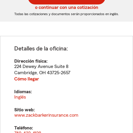
5
5
o continuar con una cotización
dígitos
dígitos
Todas las cotizaciones y documentos serán proporcionados en inglés.
Detalles de la oficina:
Dirección física:
224 Dewey Avenue Suite 8
Cambridge
,
OH
43725-2657
Cómo llegar
Idiomas:
Inglés
Sitio web:
www.zackbarkerinsurance.com
Teléfono: