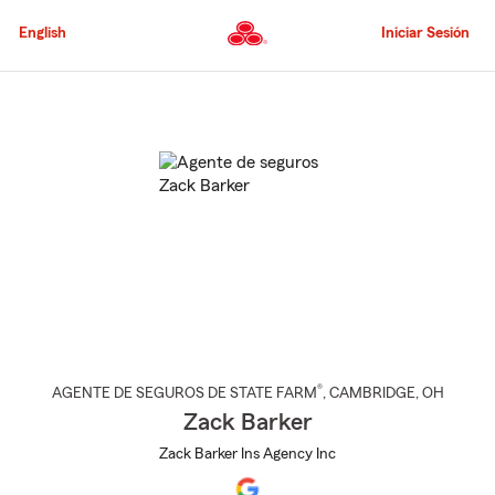
Pasar
al
English
Iniciar Sesión
contenido
principal
Comienzo
del
contenido
principal
®
AGENTE DE SEGUROS DE STATE FARM
,
CAMBRIDGE
, OH
Zack Barker
Zack Barker Ins Agency Inc