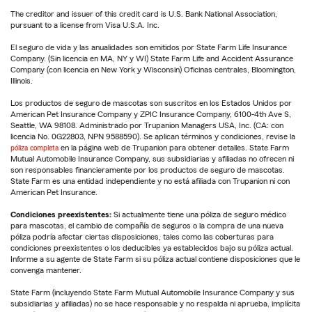
The creditor and issuer of this credit card is U.S. Bank National Association,
pursuant to a license from Visa U.S.A. Inc.
El seguro de vida y las anualidades son emitidos por State Farm Life Insurance
Company. (Sin licencia en MA, NY y WI) State Farm Life and Accident Assurance
Company (con licencia en New York y Wisconsin) Oficinas centrales, Bloomington,
Illinois.
Los productos de seguro de mascotas son suscritos en los Estados Unidos por
American Pet Insurance Company y ZPIC Insurance Company, 6100-4th Ave S,
Seattle, WA 98108. Administrado por Trupanion Managers USA, Inc. (CA: con
licencia No. 0G22803, NPN 9588590). Se aplican términos y condiciones, revise la
póliza completa
en la página web de Trupanion para obtener detalles. State Farm
Mutual Automobile Insurance Company, sus subsidiarias y afiliadas no ofrecen ni
son responsables financieramente por los productos de seguro de mascotas.
State Farm es una entidad independiente y no está afiliada con Trupanion ni con
American Pet Insurance.
Condiciones preexistentes:
Si actualmente tiene una póliza de seguro médico
para mascotas, el cambio de compañía de seguros o la compra de una nueva
póliza podría afectar ciertas disposiciones, tales como las coberturas para
condiciones preexistentes o los deducibles ya establecidos bajo su póliza actual.
Informe a su agente de State Farm si su póliza actual contiene disposiciones que le
convenga mantener.
State Farm (incluyendo State Farm Mutual Automobile Insurance Company y sus
subsidiarias y afiliadas) no se hace responsable y no respalda ni aprueba, implícita