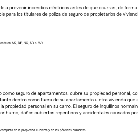
e a prevenir incendios eléctricos antes de que ocurran, de forma 
le para los titulares de póliza de seguro de propietarios de vivie
lmente en AK, DE, NC, SD ni WY
ido como seguro de apartamentos, cubre su propiedad personal, c
, tanto dentro como fuera de su apartamento u otra vivienda que a
 la propiedad personal en su carro. El seguro de inquilinos norma
or humo, daños cubiertos repentinos y accidentales causados por
a completa de la propiedad cubierta y de las pérdidas cubiertas.