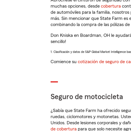
Abróchese el cinturón de seguridad co
muchas opciones, desde
cobertura
con
de automóviles para la familia, nosotro
más. Sin mencionar que State Farm es e
combinando la compra de las pólizas de 
Don Kniska en Boardman, OH le ayudará 
sencillo!
1. Clasificación y datos de S&P Global Market Intelligence ba
Comience su
cotización de seguro de ca
Seguro de motocicleta
¿Sabía que State Farm ha ofrecido segu
ruedas, ciclomotores y motonetas. Usted
Unidos. Desde lesiones corporales y dañ
de cobertura
para que solo necesite agre