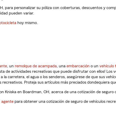
, para personalizar su póliza con coberturas, descuentos y com
ilidad pueden variar.
tocicleta
hoy mismo.
ante
, un
remolque de acampada
, una
embarcación
o un
vehículo 
ista de actividades recreativas que puede disfrutar con ellos! Los 
a la carretera, el agua o los senderos, asegúrese de que sus vehí
 recreativos. Proteja sus artículos más preciados dondequiera qu
n Kniska en Boardman, OH, acerca de una cotización de seguro de
n agente
para obtener una cotización de seguro de vehículos recre