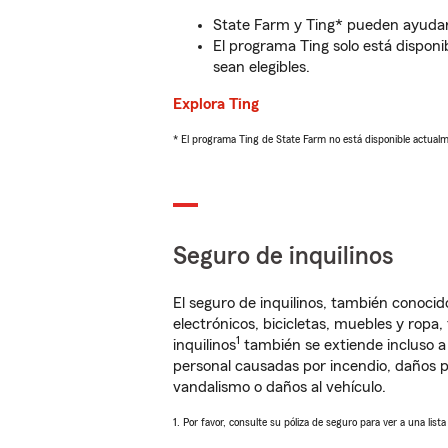
State Farm y Ting* pueden ayudarl
El programa Ting solo está disponib
sean elegibles.
Explora Ting
* El programa Ting de State Farm no está disponible actua
Seguro de inquilinos
El seguro de inquilinos, también conoc
electrónicos, bicicletas, muebles y ropa
1
inquilinos
también se extiende incluso a
personal causadas por incendio, daños p
vandalismo o daños al vehículo.
1. Por favor, consulte su póliza de seguro para ver a una list