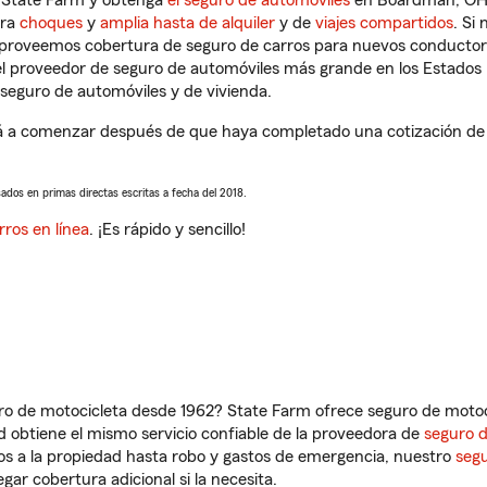
n State Farm y obtenga
el seguro de automóviles
en Boardman, OH q
tra
choques
y
amplia hasta de alquiler
y de
viajes compartidos
. Si
s proveemos cobertura de seguro de carros para nuevos conductores
l proveedor de seguro de automóviles más grande en los Estados
seguro de automóviles y de vivienda.
a comenzar después de que haya completado una cotización de se
sados en primas directas escritas a fecha del 2018.
rros en línea
. ¡Es rápido y sencillo!
ro de motocicleta desde 1962? State Farm ofrece seguro de motoci
 obtiene el mismo servicio confiable de la proveedora de
seguro 
os a la propiedad hasta robo y gastos de emergencia, nuestro
segu
gar cobertura adicional si la necesita.