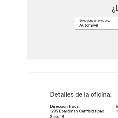
¿
Seleccione un producto
Selec
un
nomb
de
produ
del
menú
despl
Detalles de la oficina:
Dirección física:
I
1295 Boardman Canfield Road
I
Suite 1B