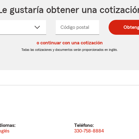
Le gustaría obtener una cotizació
cione
Código postal
Ingresa
Ingresa
Obteng
_____
un
un
re
código
código
cto
o continuar con una cotización
postal
postal
de
de
Todas las cotizaciones y documentos serán proporcionados en inglés.
egable
5
5
dígitos
dígitos
diomas:
Teléfono:
nglés
330-758-8884