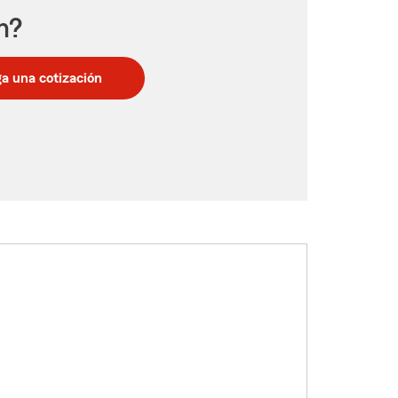
n?
a una cotización