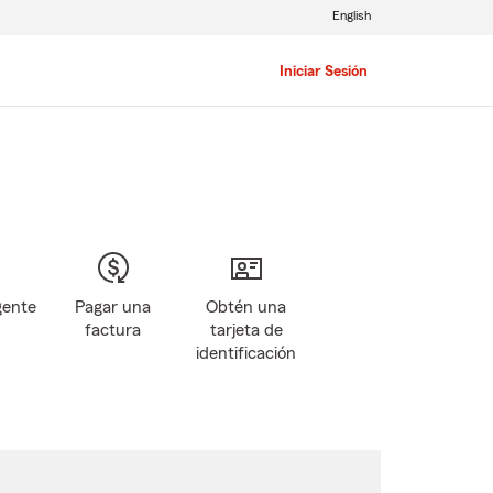
English
Iniciar Sesión
gente
Pagar una
Obtén una
factura
tarjeta de
identificación