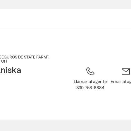
Pasar
al
contenido
principal
®
SEGUROS DE STATE FARM
,
, OH
niska
Llamar al agente
Email al a
330-758-8884