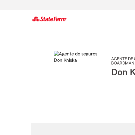
Comienzo
del
contenido
principal
AGENTE DE 
BOARDMAN
Don K