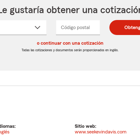
Le gustaría obtener una cotizació
cione
Código postal
Ingresa
Ingresa
Obteng
_____
un
un
re
código
código
cto
o continuar con una cotización
postal
postal
de
de
Todas las cotizaciones y documentos serán proporcionados en inglés.
egable
5
5
dígitos
dígitos
diomas:
Sitio web:
nglés
www.seekevindavis.com