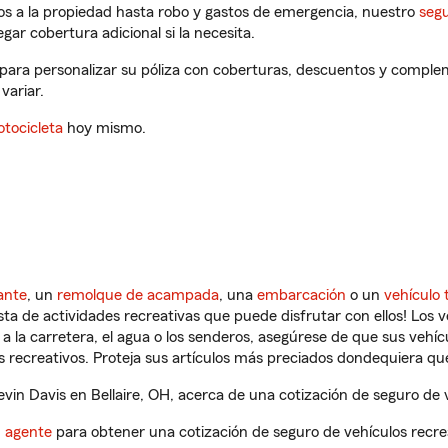
os a la propiedad hasta robo y gastos de emergencia, nuestro
segu
gar cobertura adicional si la necesita.
, para personalizar su póliza con coberturas, descuentos y comple
variar.
tocicleta
hoy mismo.
ante
, un
remolque de acampada
, una
embarcación
o un
vehículo 
ista de actividades recreativas que puede disfrutar con ellos! Los 
a la carretera, el agua o los senderos, asegúrese de que sus vehí
 recreativos. Proteja sus artículos más preciados dondequiera qu
in Davis en Bellaire, OH, acerca de una cotización de seguro de v
n agente
para obtener una cotización de seguro de vehículos recre