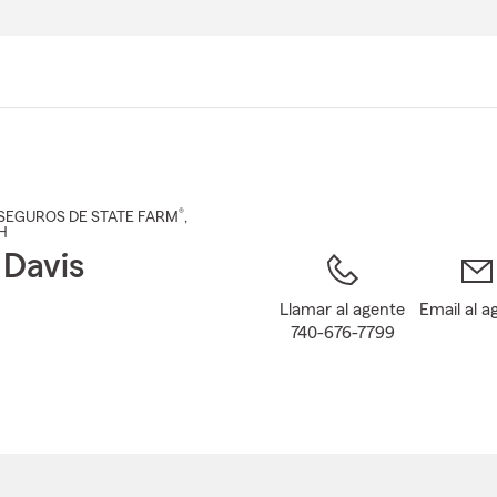
Pasar
al
contenido
principal
®
SEGUROS DE STATE FARM
,
OH
 Davis
Llamar al agente
Email al a
740-676-7799