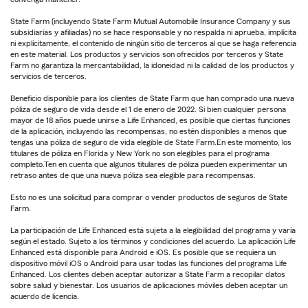
State Farm (incluyendo State Farm Mutual Automobile Insurance Company y sus
subsidiarias y afiliadas) no se hace responsable y no respalda ni aprueba, implícita
ni explícitamente, el contenido de ningún sitio de terceros al que se haga referencia
en este material. Los productos y servicios son ofrecidos por terceros y State
Farm no garantiza la mercantabilidad, la idoneidad ni la calidad de los productos y
servicios de terceros.
Beneficio disponible para los clientes de State Farm que han comprado una nueva
póliza de seguro de vida desde el 1 de enero de 2022. Si bien cualquier persona
mayor de 18 años puede unirse a Life Enhanced, es posible que ciertas funciones
de la aplicación, incluyendo las recompensas, no estén disponibles a menos que
tengas una póliza de seguro de vida elegible de State Farm.En este momento, los
titulares de póliza en Florida y New York no son elegibles para el programa
completo.Ten en cuenta que algunos titulares de póliza pueden experimentar un
retraso antes de que una nueva póliza sea elegible para recompensas.
Esto no es una solicitud para comprar o vender productos de seguros de State
Farm.
La participación de Life Enhanced está sujeta a la elegibilidad del programa y varía
según el estado. Sujeto a los términos y condiciones del acuerdo. La aplicación Life
Enhanced está disponible para Android e iOS. Es posible que se requiera un
dispositivo móvil iOS o Android para usar todas las funciones del programa Life
Enhanced. Los clientes deben aceptar autorizar a State Farm a recopilar datos
sobre salud y bienestar. Los usuarios de aplicaciones móviles deben aceptar un
acuerdo de licencia.