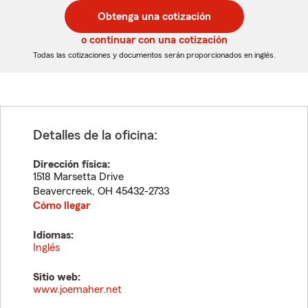
postal
postal
Obtenga una cotización
de
de
5
5
o continuar con una cotización
dígitos
dígitos
Todas las cotizaciones y documentos serán proporcionados en inglés.
Detalles de la oficina:
Dirección física:
1518 Marsetta Drive
Beavercreek
,
OH
45432-2733
Cómo llegar
Idiomas:
Inglés
Sitio web:
www.joemaher.net