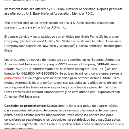
Installment loans are offered by U.S. Bank National Association. Deposit products
are offered by U.S. Bank National Association. Member FDIC.
The creditor and issuer of this credit card is U.S. Bank National Association,
pursuant to a license from Visa U.S.A. Inc.
El seguro de vida y las anualidades son emitidos por State Farm Life Insurance
Company. (Sin licencia en MA, NY y WI) State Farm Life and Accident Assurance
Company (con licencia en New York y Wisconsin) Oficinas centrales, Bloomington,
Illinois.
Los productos de seguro de mascotas son suscritos en los Estados Unidos por
American Pet Insurance Company y ZPIC Insurance Company, 6100-4th Ave S,
Seattle, WA 98108. Administrado por Trupanion Managers USA, Inc. (CA: con
licencia No. 0G22803, NPN 9588590). Se aplican términos y condiciones, revise la
póliza completa
en la página web de Trupanion para obtener detalles. State Farm
Mutual Automobile Insurance Company, sus subsidiarias y afiliadas no ofrecen ni
son responsables financieramente por los productos de seguro de mascotas.
State Farm es una entidad independiente y no está afiliada con Trupanion ni con
American Pet Insurance.
Condiciones preexistentes:
Si actualmente tiene una póliza de seguro médico
para mascotas, el cambio de compañía de seguros o la compra de una nueva
póliza podría afectar ciertas disposiciones, tales como las coberturas para
condiciones preexistentes o los deducibles ya establecidos bajo su póliza actual.
Informe a su agente de State Farm si su póliza actual contiene disposiciones que le
convenga mantener.