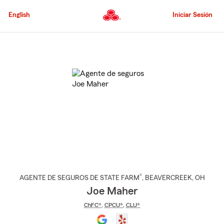
Pasar
al
English
Iniciar Sesión
contenido
principal
Comienzo
del
contenido
principal
®
AGENTE DE SEGUROS DE STATE FARM
,
BEAVERCREEK
, OH
Joe Maher
ChFC®
,
CPCU®
,
CLU®