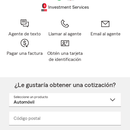
Investment Services
Agente de texto
Llamar al agente
Email al agente
Pagar una factura
Obtén una tarjeta
de identificación
¿Le gustaría obtener una cotización?
Seleccione un producto
Seleccione
un
nombre
de
producto
del
Código postal
Ingresa
Ingresa
_____
menú
un
un
desplegable
código
código