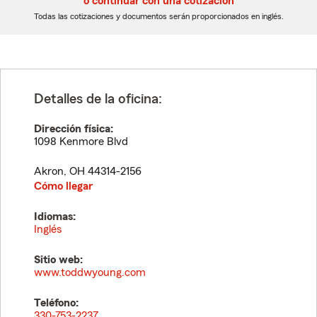
o continuar con una cotización
dígitos
dígitos
Todas las cotizaciones y documentos serán proporcionados en inglés.
Detalles de la oficina:
Dirección física:
1098 Kenmore Blvd
Akron
,
OH
44314-2156
Cómo llegar
Idiomas:
Inglés
Sitio web:
www.toddwyoung.com
Teléfono:
330-753-2237