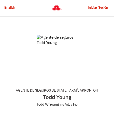
Pasar
al
English
Iniciar Sesión
contenido
principal
Comienzo
del
contenido
principal
®
AGENTE DE SEGUROS DE STATE FARM
,
AKRON
, OH
Todd Young
Todd W Young Ins Agcy Inc