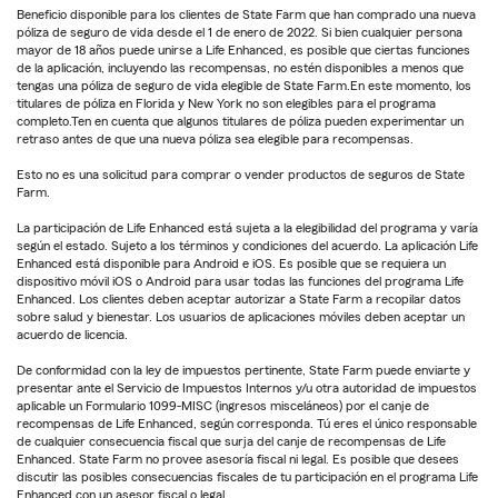
Beneficio disponible para los clientes de State Farm que han comprado una nueva
póliza de seguro de vida desde el 1 de enero de 2022. Si bien cualquier persona
mayor de 18 años puede unirse a Life Enhanced, es posible que ciertas funciones
de la aplicación, incluyendo las recompensas, no estén disponibles a menos que
tengas una póliza de seguro de vida elegible de State Farm.En este momento, los
titulares de póliza en Florida y New York no son elegibles para el programa
completo.Ten en cuenta que algunos titulares de póliza pueden experimentar un
retraso antes de que una nueva póliza sea elegible para recompensas.
Esto no es una solicitud para comprar o vender productos de seguros de State
Farm.
La participación de Life Enhanced está sujeta a la elegibilidad del programa y varía
según el estado. Sujeto a los términos y condiciones del acuerdo. La aplicación Life
Enhanced está disponible para Android e iOS. Es posible que se requiera un
dispositivo móvil iOS o Android para usar todas las funciones del programa Life
Enhanced. Los clientes deben aceptar autorizar a State Farm a recopilar datos
sobre salud y bienestar. Los usuarios de aplicaciones móviles deben aceptar un
acuerdo de licencia.
De conformidad con la ley de impuestos pertinente, State Farm puede enviarte y
presentar ante el Servicio de Impuestos Internos y/u otra autoridad de impuestos
aplicable un Formulario 1099-MISC (ingresos misceláneos) por el canje de
recompensas de Life Enhanced, según corresponda. Tú eres el único responsable
de cualquier consecuencia fiscal que surja del canje de recompensas de Life
Enhanced. State Farm no provee asesoría fiscal ni legal. Es posible que desees
discutir las posibles consecuencias fiscales de tu participación en el programa Life
Enhanced con un asesor fiscal o legal.