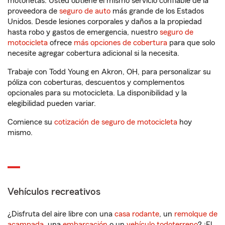
motonetas. Usted obtiene el mismo servicio confiable de la
proveedora de
seguro de auto
más grande de los Estados
Unidos. Desde lesiones corporales y daños a la propiedad
hasta robo y gastos de emergencia, nuestro
seguro de
motocicleta
ofrece
más opciones de cobertura
para que solo
necesite agregar cobertura adicional si la necesita.
Trabaje con Todd Young en Akron, OH, para personalizar su
póliza con coberturas, descuentos y complementos
opcionales para su motocicleta. La disponibilidad y la
elegibilidad pueden variar.
Comience su
cotización de seguro de motocicleta
hoy
mismo.
Vehículos recreativos
¿Disfruta del aire libre con una
casa rodante
, un
remolque de
acampada
, una
embarcación
o un
vehículo todoterreno
? ¡El