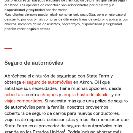
Los precios están basados en planes de clasificación de primas que varían según
el estado. Las opciones de cobertura son seleccionadas por el cliente y la
disponibilidad y elegibilidad podrían variar.
*Los clientes siempre pueden elegir comprar solo una póliza, pero en ese caso el
descuento por dos o más compras de diferentes líneas de seguro no aplicará. Los
ahorros, nombres de los descuentos, porcentajes, disponibilidad y elegibilidad
podrían variar según el estado.
Seguro de automóviles
Abróchese el cinturón de seguridad con State Farm y
obtenga
el seguro de automóviles
en Akron, OH que
satisface sus necesidades. Tiene muchas opciones, desde
cobertura
contra
choques
y
amplia hasta de alquiler
y de
viajes compartidos
. Si necesita más que una póliza de seguro
de automóviles para la familia, nosotros proveemos
cobertura de seguro de carros para nuevos conductores,
viajeros de negocios, coleccionistas y más. Sin mencionar que
State Farm es el proveedor de seguro de automóviles más
1
grande en los Estados Unidos
. Podría incluso ahorrar más