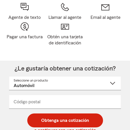
Agente de texto
Llamar al agente
Email al agente
Pagar una factura
Obtén una tarjeta
de identificación
¿Le gustaría obtener una cotización?
Seleccione un producto
Seleccione
un
nombre
de
producto
del
Código postal
Ingresa
Ingresa
_____
menú
un
un
desplegable
código
código
postal
postal
Obtenga una cotización
de
de
5
5