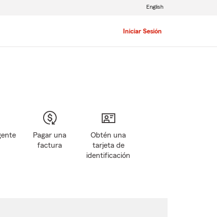
English
Iniciar Sesión
gente
Pagar una
Obtén una
factura
tarjeta de
identificación