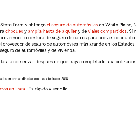
n State Farm y obtenga
el seguro de automóviles
en White Plains, 
tra
choques
y
amplia hasta de alquiler
y de
viajes compartidos
. Si
s proveemos cobertura de seguro de carros para nuevos conductores
l proveedor de seguro de automóviles más grande en los Estados
seguro de automóviles y de vivienda.
udará a comenzar después de que haya completado una cotización d
sados en primas directas escritas a fecha del 2018.
rros en línea
. ¡Es rápido y sencillo!