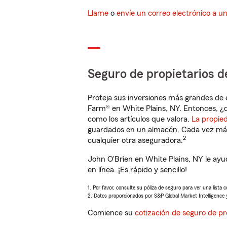
Llame
o
envíe un correo electrónico a u
Seguro de propietarios d
Proteja sus inversiones más grandes de 
Farm® en White Plains, NY. Entonces, ¿
como los artículos que valora.
La propie
guardados en un almacén. Cada vez más 
2
cualquier otra aseguradora.
John O'Brien en White Plains, NY le ay
en línea. ¡Es rápido y sencillo!
1. Por favor, consulte su póliza de seguro para ver una lista 
2. Datos proporcionados por S&P Global Market Intelligence 
Comience su
cotización de seguro de pr