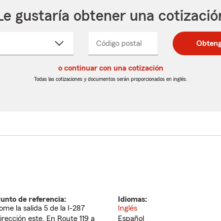
Le gustaría obtener una cotizació
cione
Código postal
Ingresa
Ingresa
Obteng
_____
un
un
re
código
código
cto
o continuar con una cotización
postal
postal
de
de
Todas las cotizaciones y documentos serán proporcionados en inglés.
egable
5
5
dígitos
dígitos
unto de referencia:
Idiomas:
ome la salida 5 de la I-287
Inglés
irección este. En Route 119 a
Español