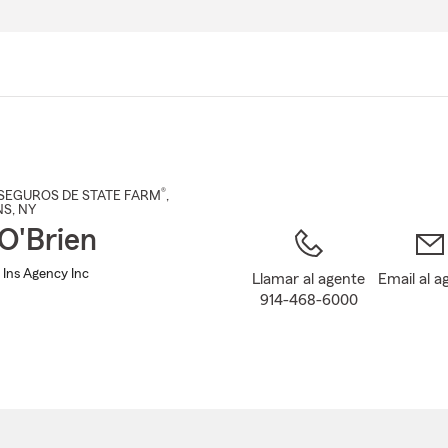
Pasar
al
contenido
principal
®
SEGUROS DE STATE FARM
,
NS
, NY
O'Brien
 Ins Agency Inc
Llamar al agente
Email al a
914-468-6000