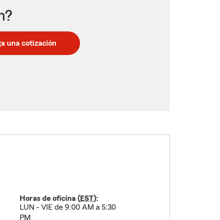
n?
a una cotización
Horas de oficina (
EST
):
LUN - VIE de 9:00 AM a 5:30
PM