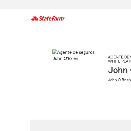
Comienzo
del
contenido
principal
AGENTE DE 
WHITE PLAI
John 
John O'Brien