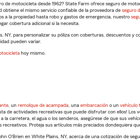
ro de motocicleta desde 1962? State Farm ofrece seguro de motoci
 obtiene el mismo servicio confiable de la proveedora de
seguro 
os a la propiedad hasta robo y gastos de emergencia, nuestro
segu
gar cobertura adicional si la necesita.
s, NY, para personalizar su póliza con coberturas, descuentos y
ilidad pueden variar.
tocicleta
hoy mismo.
ante
, un
remolque de acampada
, una
embarcación
o un
vehículo 
ista de actividades recreativas que puede disfrutar con ellos! Los 
a la carretera, el agua o los senderos, asegúrese de que sus vehí
 recreativos. Proteja sus artículos más preciados dondequiera qu
n O'Brien en White Plains, NY, acerca de una cotización de segur