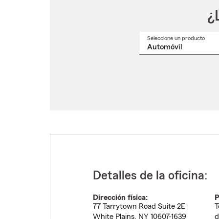
¿
Seleccione un producto
Selec
un
nomb
de
produ
del
menú
despl
Detalles de la oficina:
Dirección física:
P
77 Tarrytown Road Suite 2E
T
White Plains
,
NY
10607-1639
d