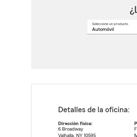
¿
Seleccione un producto
Selec
un
nomb
de
produ
del
menú
despl
Detalles de la oficina:
Dirección física:
P
6 Broadway
F
Valhalla
,
NY
10595
M