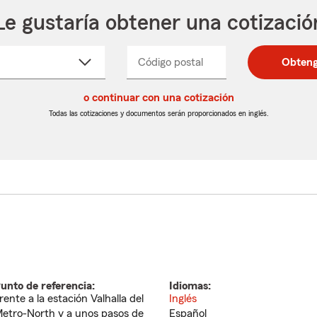
Le gustaría obtener una cotizació
cione
Código postal
Ingresa
Ingresa
Obteng
_____
un
un
re
código
código
cto
o continuar con una cotización
postal
postal
de
de
Todas las cotizaciones y documentos serán proporcionados en inglés.
egable
5
5
dígitos
dígitos
unto de referencia:
Idiomas:
rente a la estación Valhalla del
Inglés
etro-North y a unos pasos de
Español