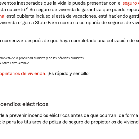
eventos inesperados que la vida le pueda presentar con el
seguro 
1
stá cubierto?
Su seguro de vivienda le garantiza que puede repara
nal
está cubierta incluso si está de vacaciones, está haciendo gest
vivienda eligen a State Farm como su compañía de seguros de viv
á a comenzar después de que haya completado una cotización de se
completa de la propiedad cubierta y de las pérdidas cubiertas.
y State Farm Archive.
opietarios de vivienda
. ¡Es rápido y sencillo!
ncendios eléctricos
e a prevenir incendios eléctricos antes de que ocurran, de forma 
le para los titulares de póliza de seguro de propietarios de vivie