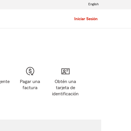
English
Iniciar Sesión
gente
Pagar una
Obtén una
factura
tarjeta de
identificación