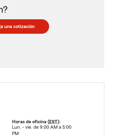
n?
a una cotización
Horas de oficina (
EST
):
Lun. - vie. de 9:00 AM a 5:00
PM