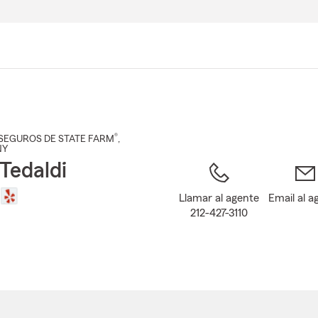
Pasar
al
contenido
principal
®
SEGUROS DE STATE FARM
,
NY
Tedaldi
Llamar al agente
Email al a
212-427-3110